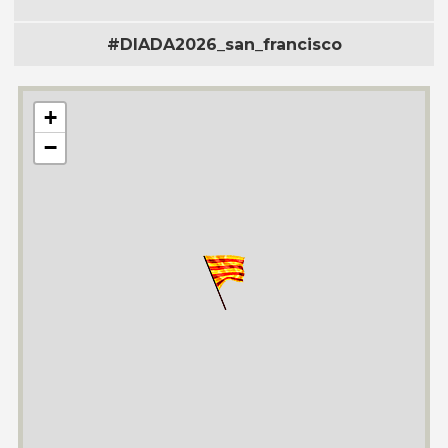
#DIADA2026_san_francisco
+
−