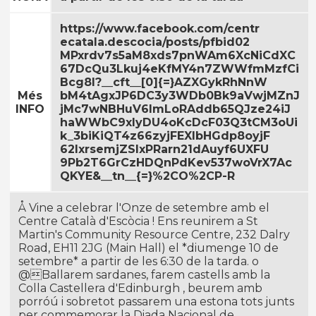
https://www.facebook.com/centr
ecatala.descocia/posts/pfbid02
MPxrdv7s5aM8xds7pnWAm6XcNiCdXC
67DcQu3Lkuj4eKfMY4n7ZWWfmMzfCi
Bcg8l?__cft__[0]{=}AZXGykRhNnW
Més
bM4tAgxJP6DC3y3WDb0Bk9aVwjMZnJ
INFO
jMc7wNBHuV6lmLoRAddb65QJze24iJ
haWWbC9xlyDU4oKcDcF03Q3tCM3oUi
k_3biKiQT4z66zyjFEXIbHGdp8oyjF
62lxrsemjZSlxPRarn21dAuyf6UXFU
9Pb2T6GrCzHDQnPdKev537woVrX7Ac
QKYE&__tn__{=}%2CO%2CP-R
Å Vine a celebrar l'Onze de setembre amb el
Centre Català d'Escòcia ! Ens reunirem a St
Martin's Community Resource Centre, 232 Dalry
Road, EH11 2JG (Main Hall) el *diumenge 10 de
setembre* a partir de les 6:30 de la tarda. o
@Ballarem sardanes, farem castells amb la
Colla Castellera d'Edinburgh , beurem amb
porróú i sobretot passarem una estona tots junts
per commemorar la Diada Nacional de