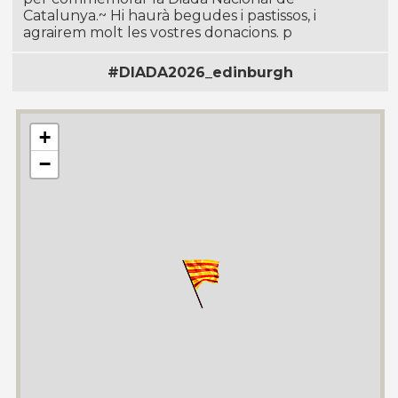
Catalunya.~ Hi haurà begudes i pastissos, i
agrairem molt les vostres donacions. p
#DIADA2026_edinburgh
+
−