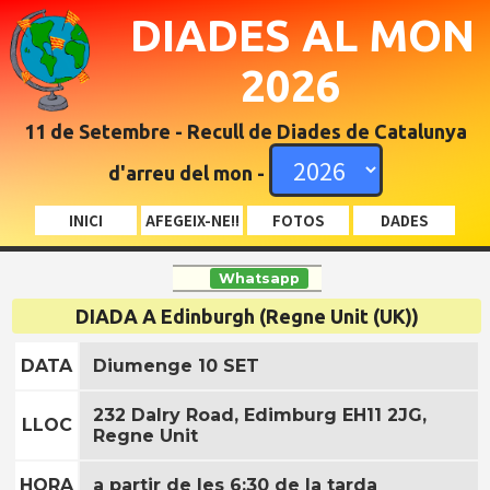
DIADES AL MON
2026
11 de Setembre - Recull de Diades de Catalunya
d'arreu del mon -
INICI
AFEGEIX-NE!!
FOTOS
DADES
Whatsapp
DIADA A Edinburgh (Regne Unit (UK))
DATA
Diumenge 10 SET
232 Dalry Road, Edimburg EH11 2JG,
LLOC
Regne Unit
HORA
a partir de les 6:30 de la tarda