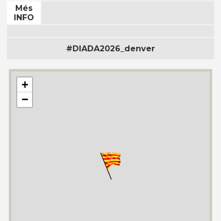
Més
INFO
#DIADA2026_denver
+
−