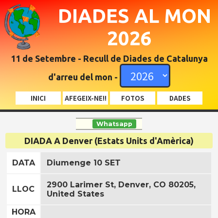
DIADES AL MON
2026
11 de Setembre - Recull de Diades de Catalunya
d'arreu del mon -
INICI
AFEGEIX-NE!!
FOTOS
DADES
Whatsapp
DIADA A Denver (Estats Units d'Amèrica)
DATA
Diumenge 10 SET
2900 Larimer St, Denver, CO 80205,
LLOC
United States
HORA