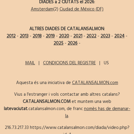
DIADES a 2 CIUTATS el 2026
:
Amsterdam
(2)
Ciudad de México (DF)
ALTRES DIADES DE CATALANSALMON
:
2012
-
2013
-
2018
-
2019
-
2020
-
2021
-
2022
-
2023
-
2024
-
2025
-
2026
-
MAIL
|
CONDICIONS DEL REGISTRE
| US
Aquesta és una iniciativa de
CATALANSALMON.com
Vius a l'estranger i vols contactar amb altres catalans?
CATALANSALMON.COM
et muntem una web
latevaciutat
.catalansalmon.com, de franc
nomès has de demanar-
la
.
216.73.217.33 https://www.catalansalmon.com/diada/video.php?