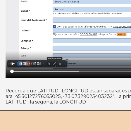
Recorda que LATITUD i LONGITUD estan separades 
ara "45.50127276055025, -73.07329025403232". La prime
LATITUD i la segona, la LONGITUD