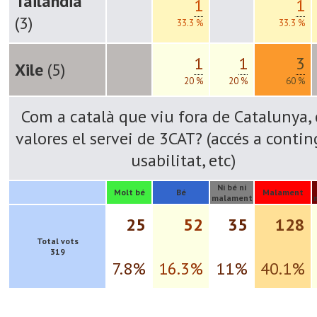
Tailàndia
1
1
(3)
33.3 %
33.3 %
1
1
3
Xile
(5)
20 %
20 %
60 %
Com a català que viu fora de Catalunya,
valores el servei de 3CAT? (accés a contin
usabilitat, etc)
Ni bé ni
Molt bé
Bé
Malament
malament
25
52
35
128
Total vots
319
7.8%
16.3%
11%
40.1%