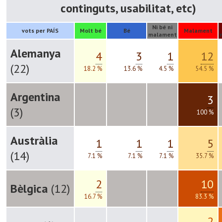
continguts, usabilitat, etc)
Ni bé ni
vots per PAÍS
Molt bé
Bé
Malament
malament
Alemanya
4
3
1
12
(22)
18.2 %
13.6 %
4.5 %
54.5 %
Argentina
3
(3)
100 %
Austràlia
1
1
1
5
(14)
7.1 %
7.1 %
7.1 %
35.7 %
2
10
Bèlgica
(12)
16.7 %
83.3 %
2