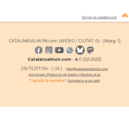
Tornar al capdamunt
CATALANSALMON.com (WEB:0 / CIUTAT: 0) -
[Nseg: 1]
Catalansalmon.com
-
4
.0 [
02·2025
]
216.73.217.134 - [ US ] -
info@catalansalmon.com
Avís legal / Protecció de Dades / Normes d'ús
T'agrada la iniciativa?
Convida'ns a un café