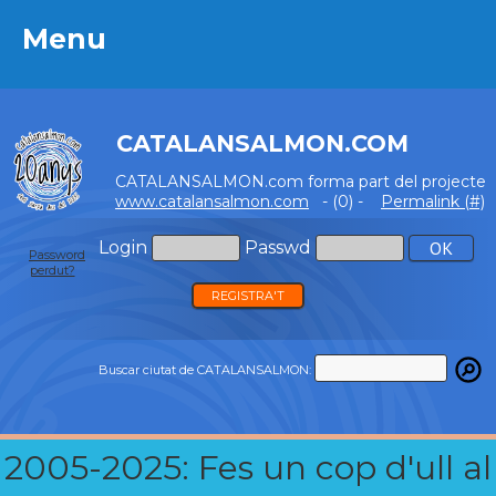
Menu
Menu
CATALANSALMON.COM
CATALANSALMON.com forma part del projecte
www.catalansalmon.com
- (0) -
Permalink (#)
Login
Passwd
Password
perdut?
REGISTRA'T
Buscar ciutat de CATALANSALMON:
2005-2025: Fes un cop d'ull al