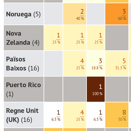
2
3
Noruega
(5)
40 %
60 %
Nova
1
1
1
Zelanda
(4)
25 %
25 %
25 %
Països
4
3
5
Baixos
(16)
25 %
18.8 %
31.3 %
Puerto Rico
1
(1)
100 %
Regne Unit
1
4
1
8
(UK)
(16)
6.3 %
25 %
6.3 %
50 %