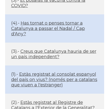
(5).-
Et posaràs la vacuna contra la
COVID?
(4).-
Has tornat o penses tornar a
Catalunya a passar el Nadal / Cap
d'Any?
(3).-
Creus que Catalunya hauria de ser
un país independent?
(1).-
Estàs registrat al consolat espanyol
del país on vius? (només per a catalans
que viuen a l'estranger)
(2).-
Estàs registrat al Registre de
Catalans a l'Exterior de la Generalitat?