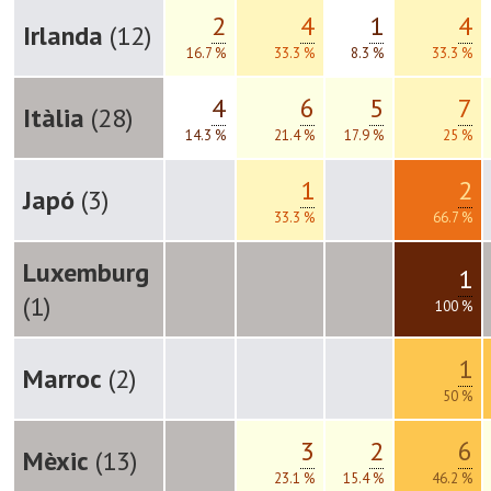
2
4
1
4
Irlanda
(12)
16.7 %
33.3 %
8.3 %
33.3 %
4
6
5
7
Itàlia
(28)
14.3 %
21.4 %
17.9 %
25 %
1
2
Japó
(3)
33.3 %
66.7 %
Luxemburg
1
(1)
100 %
1
Marroc
(2)
50 %
3
2
6
Mèxic
(13)
23.1 %
15.4 %
46.2 %