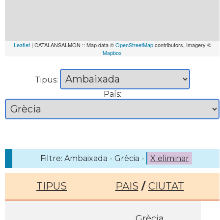
Leaflet
| CATALANSALMON :: Map data ©
OpenStreetMap
contributors, Imagery ©
Mapbox
Tipus:
País:
Filtre: Ambaixada - Grècia -
X eliminar
TIPUS
PAIS
/
CIUTAT
Grècia