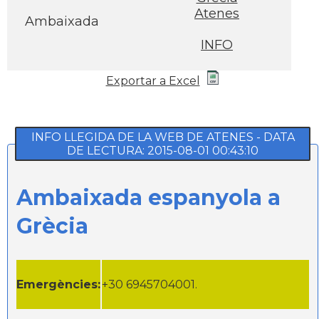
Atenes
Ambaixada
INFO
Exportar a Excel
INFO LLEGIDA DE LA WEB DE ATENES - DATA
DE LECTURA: 2015-08-01 00:43:10
Ambaixada espanyola a
Grècia
Emergències:
+30 6945704001.