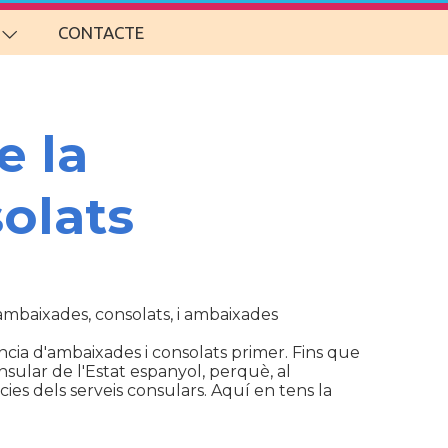
CONTACTE
e la
olats
d'ambaixades, consolats, i ambaixades
cia d'ambaixades i consolats primer. Fins que
sular de l'Estat espanyol, perquè, al
ies dels serveis consulars. Aquí en tens la