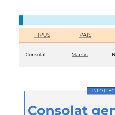
TIPUS
PAIS
Consolat
Marroc
N
INFO LLEG
Consolat gen