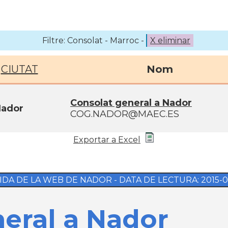
Filtre: Consolat - Marroc -
X eliminar
CIUTAT
Nom
Consolat general a Nador
ador
COG.NADOR@MAEC.ES
Exportar a Excel
IDA DE LA WEB DE NADOR - DATA DE LECTURA: 2015-08-
eral a Nador