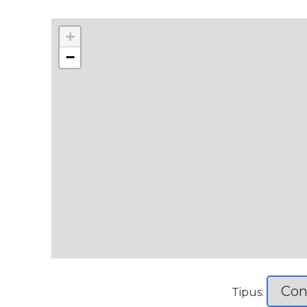
+
−
Tipus: