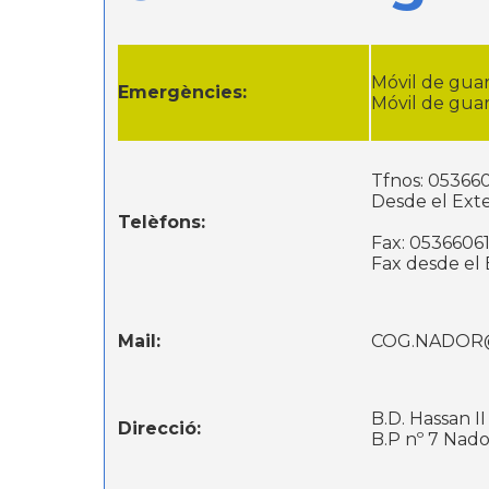
Móvil de guar
Emergències:
Móvil de guar
Tfnos: 05366
Desde el Exte
Telèfons:
Fax: 0536606
Fax desde el 
Mail:
COG.NADOR
B.D. Hassan I
Direcció:
B.P nº 7 Nad