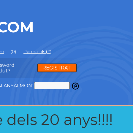
.COM
om
- (0) -
Permalink (#)
ssword
REGISTRA'T
dut?
ATALANSALMON:
 dels 20 anys!!!!