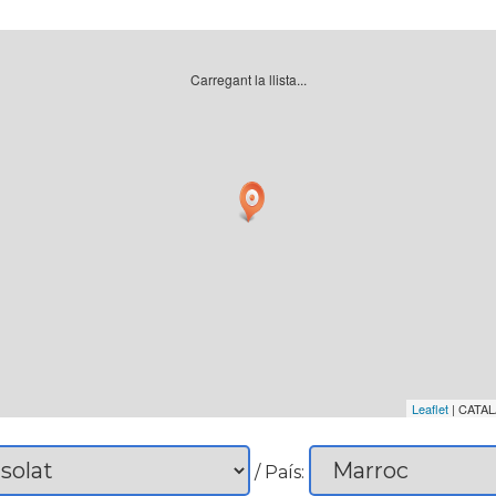
Carregant la llista...
Leaflet
| CATAL
/ País: