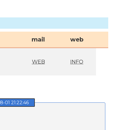
mail
web
WEB
INFO
01 21:22:46