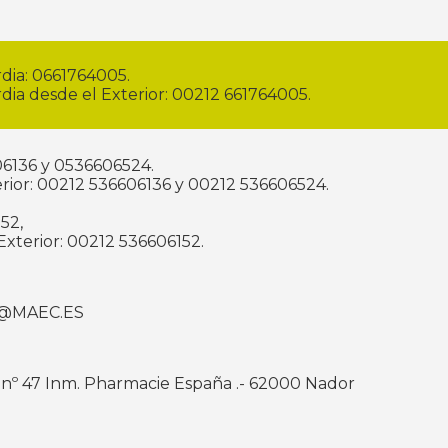
dia: 0661764005.
dia desde el Exterior: 00212 661764005.
06136 y 0536606524.
rior: 00212 536606136 y 00212 536606524.
152,
Exterior: 00212 536606152.
@MAEC.ES
I nº 47 Inm. Pharmacie España .- 62000 Nador
o