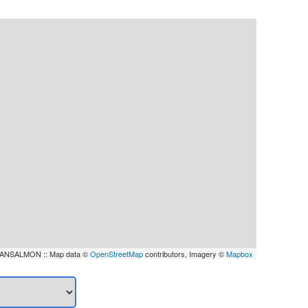
ANSALMON :: Map data ©
OpenStreetMap
contributors, Imagery ©
Mapbox