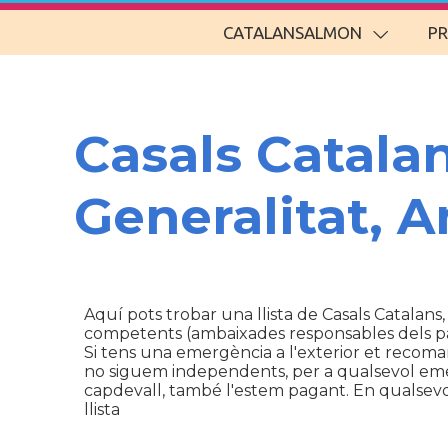
CATALANSALMON
P
Casals Catala
Generalitat, 
Aquí pots trobar una llista de Casals Catalans,
competents (ambaixades responsables dels p
Si tens una emergència a l'exterior et recom
no siguem independents, per a qualsevol emerg
capdevall, també l'estem pagant. En qualsevol 
llista