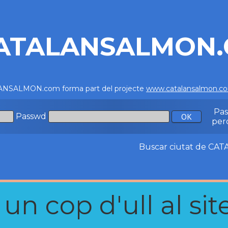
ATALANSALMON
NSALMON.com forma part del projecte
www.catalansalmon.c
Pa
Passwd
per
Buscar ciutat de C
n cop d'ull al site