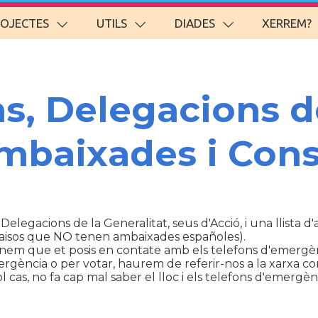
ROJECTES
UTILS
DIADES
XERREM?
ns, Delegacions d
Ambaixades i Cons
 Delegacions de la Generalitat, seus d'Acció, i una llista 
aisos que NO tenen ambaixades españoles).
anem que et posis en contate amb els telefons d'emergèn
ència o per votar, haurem de referir-nos a la xarxa con
cas, no fa cap mal saber el lloc i els telefons d'emergènc