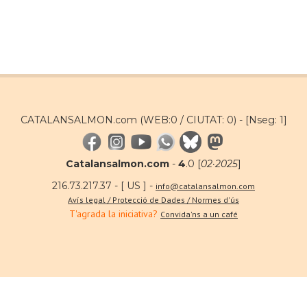
CATALANSALMON.com (WEB:0 / CIUTAT: 0) -
[Nseg: 1]
Catalansalmon.com
-
4
.0 [
02·2025
]
216.73.217.37 - [ US ] -
info@catalansalmon.com
Avís legal / Protecció de Dades / Normes d'ús
T'agrada la iniciativa?
Convida'ns a un café