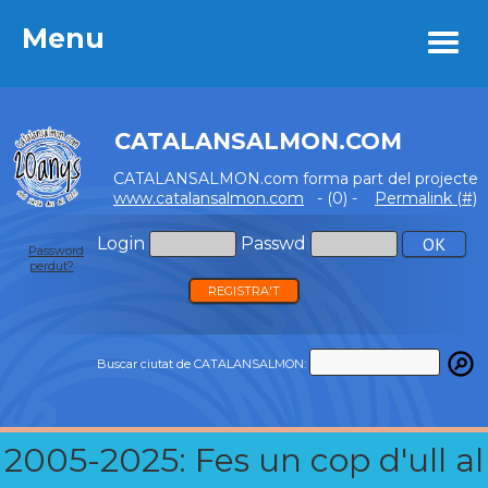
Menu
Menu
CATALANSALMON.COM
CATALANSALMON.com forma part del projecte
www.catalansalmon.com
- (0) -
Permalink (#)
Login
Passwd
Password
perdut?
REGISTRA'T
Buscar ciutat de CATALANSALMON:
2005-2025: Fes un cop d'ull al