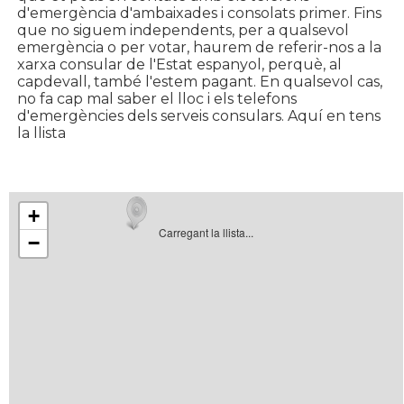
d'emergència d'ambaixades i consolats primer. Fins
que no siguem independents, per a qualsevol
emergència o per votar, haurem de referir-nos a la
xarxa consular de l'Estat espanyol, perquè, al
capdevall, també l'estem pagant. En qualsevol cas,
no fa cap mal saber el lloc i els telefons
d'emergències dels serveis consulars. Aquí en tens
la llista
+
Carregant la llista...
−