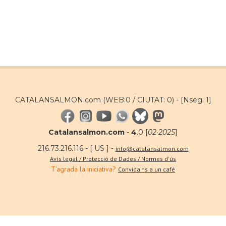
CATALANSALMON.com (WEB:0 / CIUTAT: 0) -
[Nseg: 1]
Catalansalmon.com
-
4
.0 [
02·2025
]
216.73.216.116 - [ US ] -
info@catalansalmon.com
Avís legal / Protecció de Dades / Normes d'ús
T'agrada la iniciativa?
Convida'ns a un café