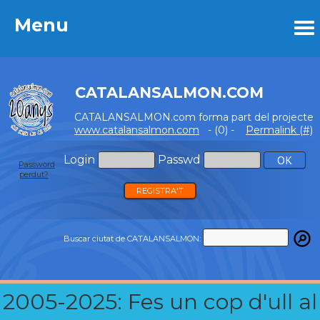
Menu
Menu
CATALANSALMON.COM
CATALANSALMON.com forma part del projecte
www.catalansalmon.com
- (0) -
Permalink (#)
Login
Passwd
Password
perdut?
REGISTRA'T
Buscar ciutat de CATALANSALMON:
2005-2025: Fes un cop d'ull al