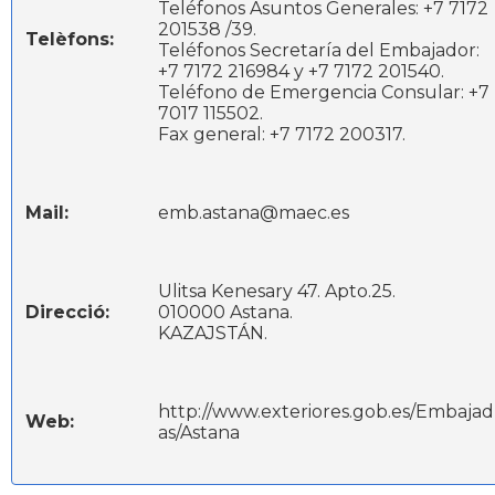
Teléfonos Asuntos Generales: +7 7172
201538 /39.
Telèfons:
Teléfonos Secretaría del Embajador:
+7 7172 216984 y +7 7172 201540.
Teléfono de Emergencia Consular: +7
7017 115502.
Fax general: +7 7172 200317.
Mail:
emb.astana@maec.es
Ulitsa Kenesary 47. Apto.25.
Direcció:
010000 Astana.
KAZAJSTÁN.
http://www.exteriores.gob.es/Embajad
Web:
as/Astana