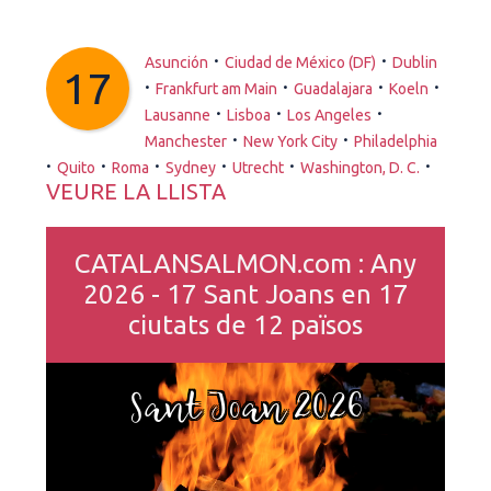
·
·
Asunción
Ciudad de México (DF)
Dublin
17
·
·
·
·
Frankfurt am Main
Guadalajara
Koeln
·
·
·
Lausanne
Lisboa
Los Angeles
·
·
Manchester
New York City
Philadelphia
·
·
·
·
·
·
Quito
Roma
Sydney
Utrecht
Washington, D. C.
VEURE LA LLISTA
CATALANSALMON.com : Any
2026 - 17 Sant Joans en 17
ciutats de 12 països
Sant Joan 2026