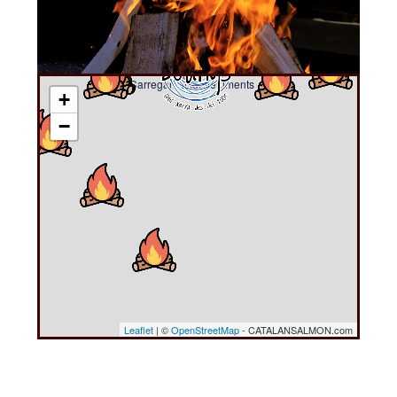
Carregant esdeveniments ....
+
−
Leaflet
| ©
OpenStreetMap
- CATALANSALMON.com