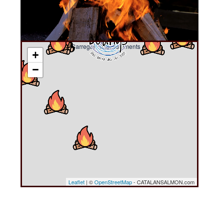
Carregant esdeveniments ....
+
−
Leaflet
| ©
OpenStreetMap
- CATALANSALMON.com