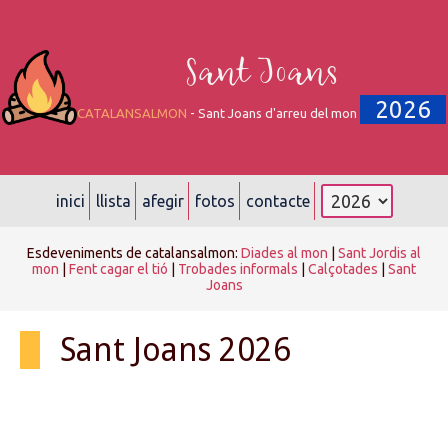
Sant Joans
2026
CATALANSALMON
- Sant Joans d'arreu del mon
inici
llista
afegir
fotos
contacte
Esdeveniments de catalansalmon:
Diades al mon
|
Sant Jordis al
mon
|
Fent cagar el tió
|
Trobades informals
|
Calçotades
|
Sant
Joans
Sant Joans 2026