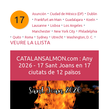
·
·
Asunción
Ciudad de México (DF)
Dublin
17
·
·
·
·
Frankfurt am Main
Guadalajara
Koeln
·
·
·
Lausanne
Lisboa
Los Angeles
·
·
Manchester
New York City
Philadelphia
·
·
·
·
·
·
Quito
Roma
Sydney
Utrecht
Washington, D. C.
VEURE LA LLISTA
CATALANSALMON.com : Any
2026 - 17 Sant Joans en 17
ciutats de 12 països
Sant Joan 2026