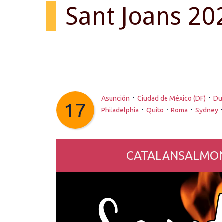
Sant Joans 20
·
·
Asunción
Ciudad de México (DF)
Du
17
·
·
·
Philadelphia
Quito
Roma
Sydney
CATALANSALMON.co