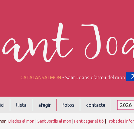
Sant Jo
CATALANSALMON
- Sant Joans d'arreu del mon
ici
llista
afegir
fotos
contacte
mon:
Diades al mon
|
Sant Jordis al mon
|
Fent cagar el tió
|
Trobades info