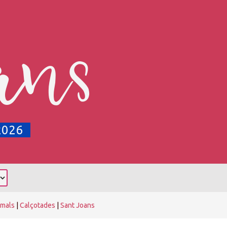
ans
2026
rmals
|
Calçotades
|
Sant Joans