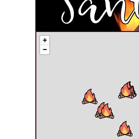
San
+
−