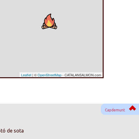
Leaflet
| ©
OpenStreetMap
- CATALANSALMON.com
Capdemunt
otó de sota