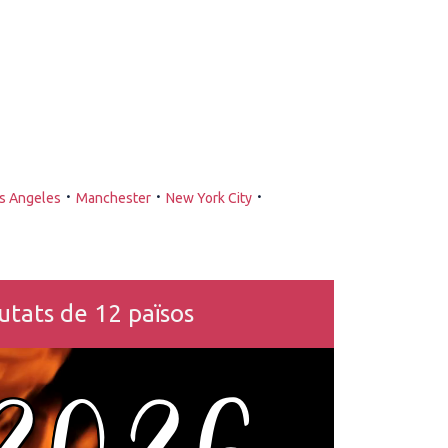
·
·
·
s Angeles
Manchester
New York City
tats de 12 països