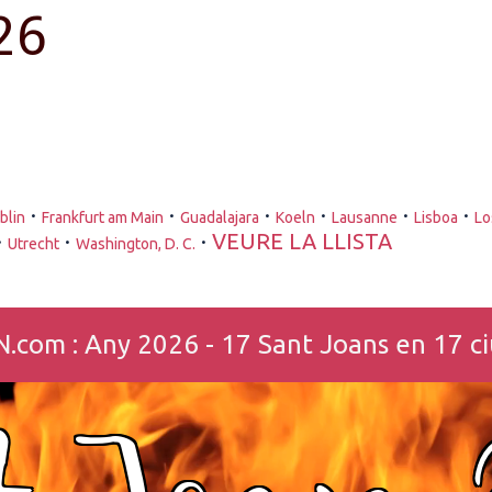
26
·
·
·
·
·
·
blin
Frankfurt am Main
Guadalajara
Koeln
Lausanne
Lisboa
Lo
·
·
·
VEURE LA LLISTA
Utrecht
Washington, D. C.
m : Any 2026 - 17 Sant Joans en 17 ciu