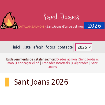
Sant Joans
2026
CATALANSALMON
- Sant Joans d'arreu del mon
inici
llista
afegir
fotos
contacte
Esdeveniments de catalansalmon:
Diades al mon
|
Sant Jordis al
mon
|
Fent cagar el tió
|
Trobades informals
|
Calçotades
|
Sant
Joans
Sant Joans 2026