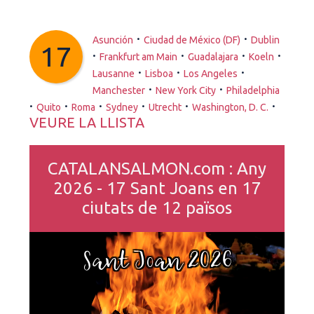
·
·
Asunción
Ciudad de México (DF)
Dublin
17
·
·
·
·
Frankfurt am Main
Guadalajara
Koeln
·
·
·
Lausanne
Lisboa
Los Angeles
·
·
Manchester
New York City
Philadelphia
·
·
·
·
·
·
Quito
Roma
Sydney
Utrecht
Washington, D. C.
VEURE LA LLISTA
CATALANSALMON.com : Any
2026 - 17 Sant Joans en 17
ciutats de 12 països
Sant Joan 2026