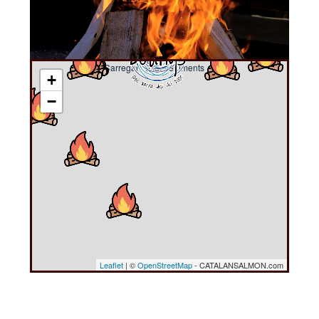
Carregant esdeveniments ....
+
−
Leaflet
| ©
OpenStreetMap
- CATALANSALMON.com