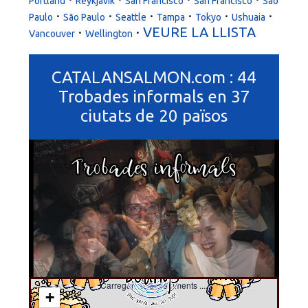
Portland
Reykjavík
San Francisco
San Francisco
São
·
·
·
·
·
·
Paulo
São Paulo
Seattle
Tampa
Tokyo
Ushuaia
·
·
VEURE LA LLISTA
Vancouver
Wellington
CATALANSALMON.com : 44
Trobades informals en 37
ciutats de 20 països
Trobades informals
Carregant esdeveniments ....
+