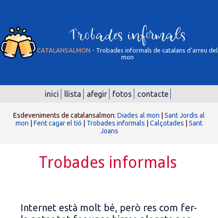
Trobades informals
CATALANSALMON
- Trobades informals de catalans d'arreu del
mon
inici
llista
afegir
fotos
contacte
Esdeveniments de catalansalmon:
Diades al mon
|
Sant Jordis al
mon
|
Fent cagar el tió
|
Trobades informals
|
Calçotades
|
Sant
Joans
Trobades informals
Internet està molt bé, però res com fer-