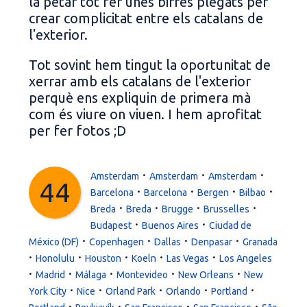
la petar tot fer unes birres plegats per
crear complicitat entre els catalans de
l'exterior.
Tot sovint hem tingut la oportunitat de
xerrar amb els catalans de l'exterior
perquè ens expliquin de primera mà
com és viure on viuen. I hem aprofitat
per fer fotos ;D
·
·
·
Amsterdam
Amsterdam
Amsterdam
44
·
·
·
·
Barcelona
Barcelona
Bergen
Bilbao
·
·
·
·
Breda
Breda
Brugge
Brusselles
·
·
Budapest
Buenos Aires
Ciudad de
·
·
·
·
México (DF)
Copenhagen
Dallas
Denpasar
Granada
·
·
·
·
·
Honolulu
Houston
Koeln
Las Vegas
Los Angeles
·
·
·
·
·
Madrid
Málaga
Montevideo
New Orleans
New
·
·
·
·
·
York City
Nice
Orland Park
Orlando
Portland
·
·
·
·