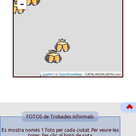
−
Leaflet
| ©
OpenStreetMap
- CATALANSALMON.com
FOTOS de Trobades informals
Es mostra només 1 foto per cada ciutat. Per veure-les
totes, fes clic al botó de sota