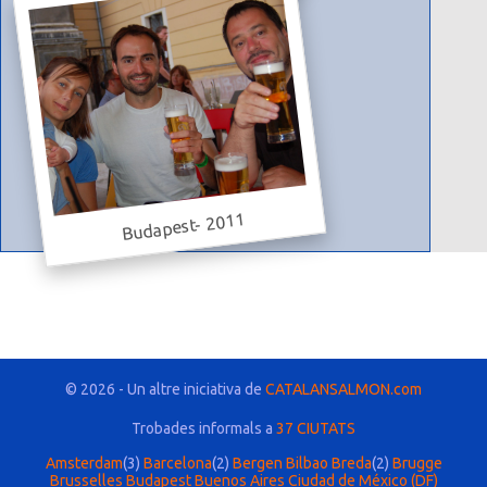
Budapest- 2011
© 2026 - Un altre iniciativa de
CATALANSALMON.com
Trobades informals a
37 CIUTATS
Amsterdam
(3)
Barcelona
(2)
Bergen
Bilbao
Breda
(2)
Brugge
Brusselles
Budapest
Buenos Aires
Ciudad de México (DF)