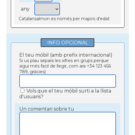
any
Catalansalmon es només per majors d'edat
INFO OPCIONAL
El teu móbil (amb prefix internacional)
Si us plau separa les xifres en grups perque
sigui més facil de llegir, com ara +34 123 456
789, gràcies)
Vols que el teu móbil surti a la llista
d'usuaris?
Un comentari sobre tu