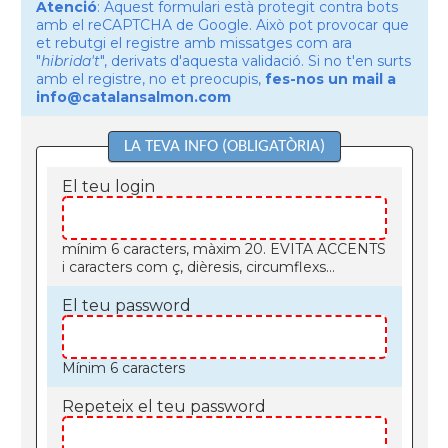
Atenció
: Aquest formulari està protegit contra bots
amb el reCAPTCHA de Google. Això pot provocar que
et rebutgi el registre amb missatges com ara
"
hibrida't
", derivats d'aquesta validació. Si no t'en surts
amb el registre, no et preocupis,
fes-nos un mail a
info@catalansalmon.com
LA TEVA INFO (OBLIGATÒRIA)
El teu login
mínim 6 caracters, màxim 20. EVITA ACCENTS
i caracters com ç, dièresis, circumflexs...
El teu password
Mínim 6 caracters
Repeteix el teu password