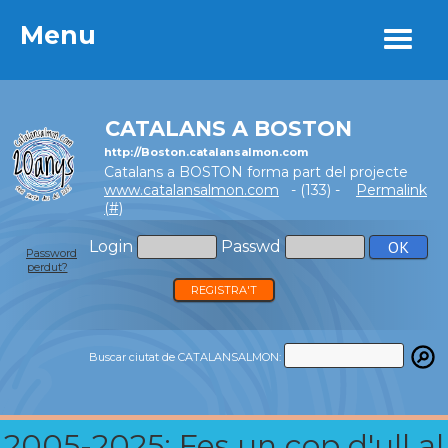
Menu
Menu
CATALANS A BOSTON
http://Boston.catalansalmon.com
Catalans a BOSTON forma part del projecte
www.catalansalmon.com
- (133) -
Permalink
(#)
Login
Passwd
Password
perdut?
REGISTRA'T
Buscar ciutat de CATALANSALMON:
2005-2025: Fes un cop d'ull al