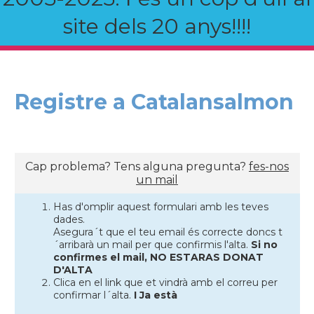
site dels 20 anys!!!!
Registre a Catalansalmon
Cap problema? Tens alguna pregunta?
fes-nos
un mail
Has d'omplir aquest formulari amb les teves
dades.
Asegura´t que el teu email és correcte doncs t
´arribarà un mail per que confirmis l'alta.
Si no
confirmes el mail, NO ESTARAS DONAT
D'ALTA
Clica en el link que et vindrà amb el correu per
confirmar l´alta.
I Ja està