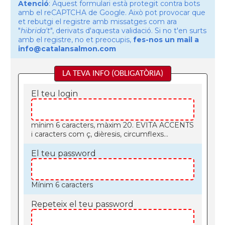
Atenció
: Aquest formulari està protegit contra bots
amb el reCAPTCHA de Google. Això pot provocar que
et rebutgi el registre amb missatges com ara
"
hibrida't
", derivats d'aquesta validació. Si no t'en surts
amb el registre, no et preocupis,
fes-nos un mail a
info@catalansalmon.com
LA TEVA INFO (OBLIGATÒRIA)
El teu login
mínim 6 caracters, màxim 20. EVITA ACCENTS
i caracters com ç, dièresis, circumflexs...
El teu password
Mínim 6 caracters
Repeteix el teu password