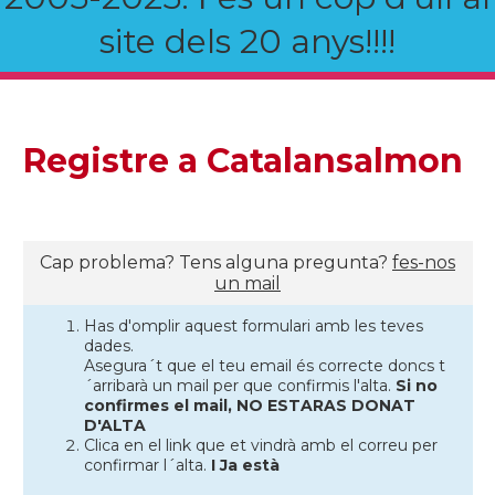
site dels 20 anys!!!!
Registre a Catalansalmon
Cap problema? Tens alguna pregunta?
fes-nos
un mail
Has d'omplir aquest formulari amb les teves
dades.
Asegura´t que el teu email és correcte doncs t
´arribarà un mail per que confirmis l'alta.
Si no
confirmes el mail, NO ESTARAS DONAT
D'ALTA
Clica en el link que et vindrà amb el correu per
confirmar l´alta.
I Ja està