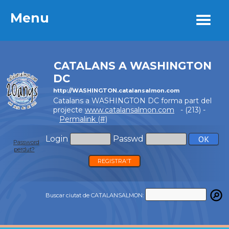
Menu
Menu
CATALANS A WASHINGTON
DC
http://WASHINGTON.catalansalmon.com
Catalans a WASHINGTON DC forma part del
projecte
www.catalansalmon.com
- (213) -
Permalink (#)
Login
Passwd
Password
perdut?
REGISTRA'T
Buscar ciutat de CATALANSALMON: