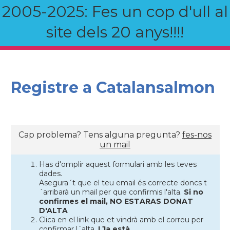
2005-2025: Fes un cop d'ull al
site dels 20 anys!!!!
Registre a Catalansalmon
Cap problema? Tens alguna pregunta?
fes-nos
un mail
Has d'omplir aquest formulari amb les teves
dades.
Asegura´t que el teu email és correcte doncs t
´arribarà un mail per que confirmis l'alta.
Si no
confirmes el mail, NO ESTARAS DONAT
D'ALTA
Clica en el link que et vindrà amb el correu per
confirmar l´alta.
I Ja està