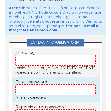
Atenció
: Aquest formulari està protegit contra bots
amb el reCAPTCHA de Google. Això pot provocar que
et rebutgi el registre amb missatges com ara
"
hibrida't
", derivats d'aquesta validació. Si no t'en surts
amb el registre, no et preocupis,
fes-nos un mail a
info@catalansalmon.com
LA TEVA INFO (OBLIGATÒRIA)
El teu login
mínim 6 caracters, màxim 20. EVITA ACCENTS
i caracters com ç, dièresis, circumflexs...
El teu password
Mínim 6 caracters
Repeteix el teu password