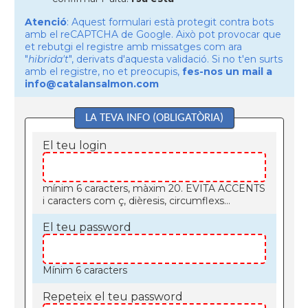
Atenció
: Aquest formulari està protegit contra bots
amb el reCAPTCHA de Google. Això pot provocar que
et rebutgi el registre amb missatges com ara
"
hibrida't
", derivats d'aquesta validació. Si no t'en surts
amb el registre, no et preocupis,
fes-nos un mail a
info@catalansalmon.com
LA TEVA INFO (OBLIGATÒRIA)
El teu login
mínim 6 caracters, màxim 20. EVITA ACCENTS
i caracters com ç, dièresis, circumflexs...
El teu password
Mínim 6 caracters
Repeteix el teu password