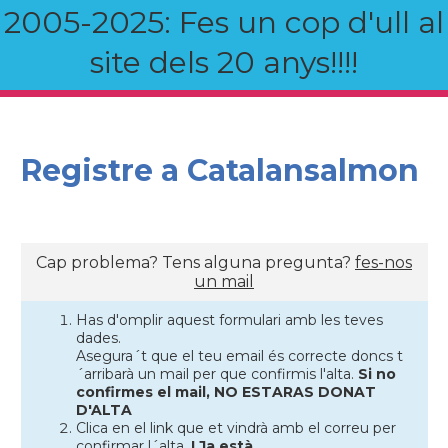
2005-2025: Fes un cop d'ull al
site dels 20 anys!!!!
Registre a Catalansalmon
Cap problema? Tens alguna pregunta?
fes-nos
un mail
Has d'omplir aquest formulari amb les teves
dades.
Asegura´t que el teu email és correcte doncs t
´arribarà un mail per que confirmis l'alta.
Si no
confirmes el mail, NO ESTARAS DONAT
D'ALTA
Clica en el link que et vindrà amb el correu per
confirmar l´alta.
I Ja està