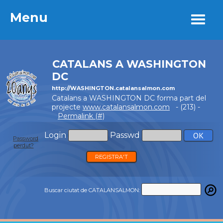
Menu
Menu
CATALANS A WASHINGTON
DC
http://WASHINGTON.catalansalmon.com
Catalans a WASHINGTON DC forma part del
projecte
www.catalansalmon.com
- (213) -
Permalink (#)
Login
Passwd
Password
perdut?
REGISTRA'T
Buscar ciutat de CATALANSALMON: