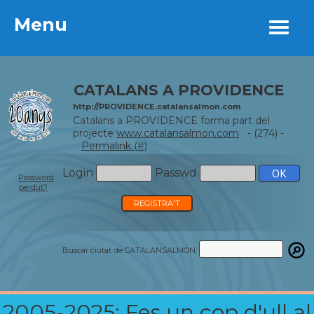
Menu
Menu
CATALANS A PROVIDENCE
http://PROVIDENCE.catalansalmon.com
Catalans a PROVIDENCE forma part del
projecte
www.catalansalmon.com
- (274) -
Permalink (#)
Login
Passwd
Password
perdut?
REGISTRA'T
Buscar ciutat de CATALANSALMON:
2005-2025: Fes un cop d'ull al