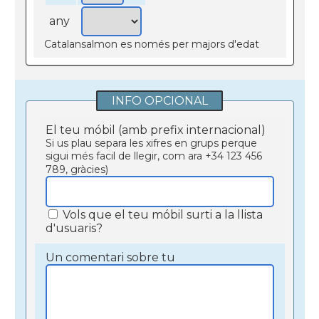
any
Catalansalmon es només per majors d'edat
INFO OPCIONAL
El teu móbil (amb prefix internacional)
Si us plau separa les xifres en grups perque
sigui més facil de llegir, com ara +34 123 456
789, gràcies)
Vols que el teu móbil surti a la llista
d'usuaris?
Un comentari sobre tu