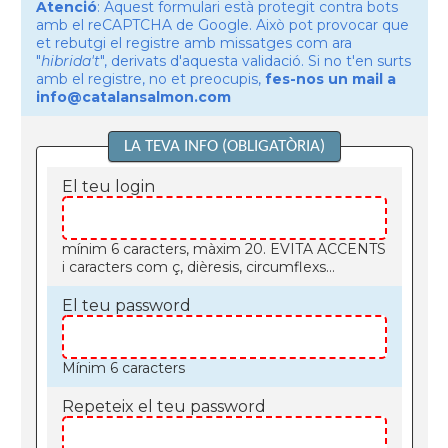
Atenció
: Aquest formulari està protegit contra bots
amb el reCAPTCHA de Google. Això pot provocar que
et rebutgi el registre amb missatges com ara
"
hibrida't
", derivats d'aquesta validació. Si no t'en surts
amb el registre, no et preocupis,
fes-nos un mail a
info@catalansalmon.com
LA TEVA INFO (OBLIGATÒRIA)
El teu login
mínim 6 caracters, màxim 20. EVITA ACCENTS
i caracters com ç, dièresis, circumflexs...
El teu password
Mínim 6 caracters
Repeteix el teu password