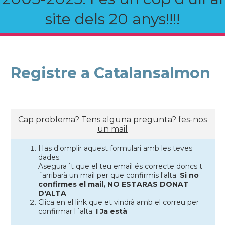
site dels 20 anys!!!!
Registre a Catalansalmon
Cap problema? Tens alguna pregunta?
fes-nos
un mail
Has d'omplir aquest formulari amb les teves
dades.
Asegura´t que el teu email és correcte doncs t
´arribarà un mail per que confirmis l'alta.
Si no
confirmes el mail, NO ESTARAS DONAT
D'ALTA
Clica en el link que et vindrà amb el correu per
confirmar l´alta.
I Ja està