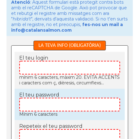
Atenció
: Aquest formulari està protegit contra bots
amb el reCAPTCHA de Google. Això pot provocar que
et rebutgi el registre amb missatges com ara
"
hibrida't
", derivats d'aquesta validació. Si no t'en surts
amb el registre, no et preocupis,
fes-nos un mail a
info@catalansalmon.com
LA TEVA INFO (OBLIGATÒRIA)
El teu login
mínim 6 caracters, màxim 20. EVITA ACCENTS
i caracters com ç, dièresis, circumflexs...
El teu password
Mínim 6 caracters
Repeteix el teu password