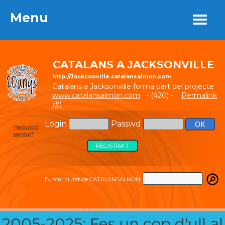
Menu
Menu
CATALANS A JACKSONVILLE
http://Jacksonville.catalansalmon.com
Catalans a Jacksonville forma part del projecte
www.catalansalmon.com
- (420) -
Permalink
(#)
Login
Passwd
Password
perdut?
REGISTRA'T
Buscar ciutat de CATALANSALMON:
2005-2025: Fes un cop d'ull al