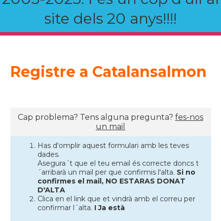
site dels 20 anys!!!!
Registre a Catalansalmon
Cap problema? Tens alguna pregunta?
fes-nos
un mail
Has d'omplir aquest formulari amb les teves
dades.
Asegura´t que el teu email és correcte doncs t
´arribarà un mail per que confirmis l'alta.
Si no
confirmes el mail, NO ESTARAS DONAT
D'ALTA
Clica en el link que et vindrà amb el correu per
confirmar l´alta.
I Ja està