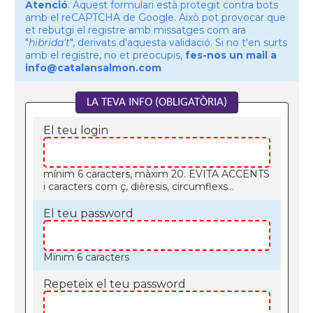
Atenció
: Aquest formulari està protegit contra bots
amb el reCAPTCHA de Google. Això pot provocar que
et rebutgi el registre amb missatges com ara
"
hibrida't
", derivats d'aquesta validació. Si no t'en surts
amb el registre, no et preocupis,
fes-nos un mail a
info@catalansalmon.com
LA TEVA INFO (OBLIGATÒRIA)
El teu login
mínim 6 caracters, màxim 20. EVITA ACCENTS
i caracters com ç, dièresis, circumflexs...
El teu password
Mínim 6 caracters
Repeteix el teu password