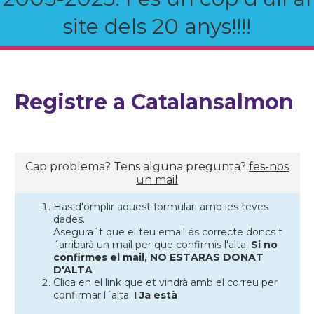
site dels 20 anys!!!!
Registre a Catalansalmon
Cap problema? Tens alguna pregunta?
fes-nos
un mail
Has d'omplir aquest formulari amb les teves
dades.
Asegura´t que el teu email és correcte doncs t
´arribarà un mail per que confirmis l'alta.
Si no
confirmes el mail, NO ESTARAS DONAT
D'ALTA
Clica en el link que et vindrà amb el correu per
confirmar l´alta.
I Ja està