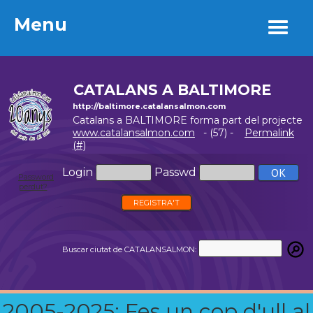
Menu
Menu
CATALANS A BALTIMORE
http://baltimore.catalansalmon.com
Catalans a BALTIMORE forma part del projecte
www.catalansalmon.com
- (57) -
Permalink
(#)
Login
Passwd
Password
perdut?
REGISTRA'T
Buscar ciutat de CATALANSALMON:
2005-2025: Fes un cop d'ull al