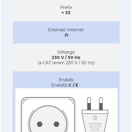
Prefix
+ 33
Extensió Internet
.fr
Voltatge
230 V / 50 Hz
(a CAT tenim 230 V / 50 Hz)
Endolls
Endoll/s
C / E
-