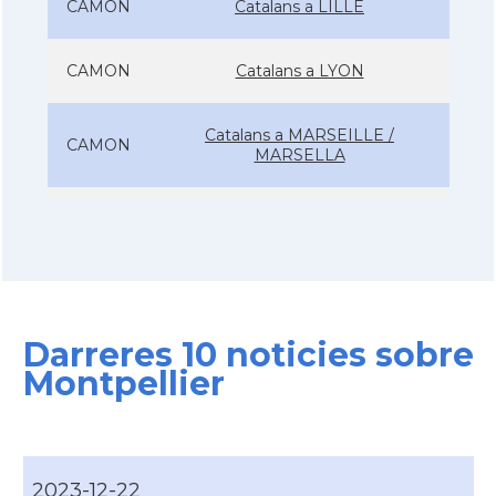
CAMON
Catalans a LILLE
CAMON
Catalans a LYON
Catalans a MARSEILLE /
CAMON
MARSELLA
CAMON
Catalans a Metz - França
CAMON
Catalans a Montpellier - França
Darreres 10 noticies sobre
CAMON
Catalans a NANCY
Montpellier
CAMON
Catalans a Nantes
CAMON
Catalans a Nice, Niça
2023-12-22