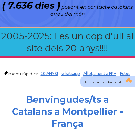
( 7.636 dies )
posant en contacte catalans
arreu del món
2005-2025: Fes un cop d'ull al
site dels 20 anys!!!!
menu ràpid >>
20 ANYS!
whatsapp
Allotjament a FRA
Fotos
Tornar al capdamunt
Benvingudes/ts a
Catalans a Montpellier -
França