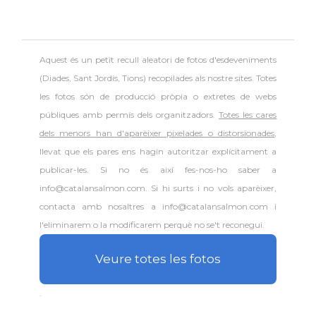
Aquest és un petit recull aleatori de
fotos d'esdeveniments
(Diades, Sant Jordis, Tions) recopilades als nostre sites. Totes
les fotos són de producció pròpia o extretes de webs
públiques amb permís dels organitzadors.
Totes les cares
dels menors han d'aparèixer pixelades o distorsionades
,
llevat que els pares ens hagin autoritzar explícitament a
publicar-les. Si no és així fes-nos-ho saber a
info@catalansalmon.com. Si hi surts i no vols aparèixer,
contacta amb nosaltres a info@catalansalmon.com i
l'eliminarem o la modificarem perquè no se't reconegui.
Veure totes les fotos
.