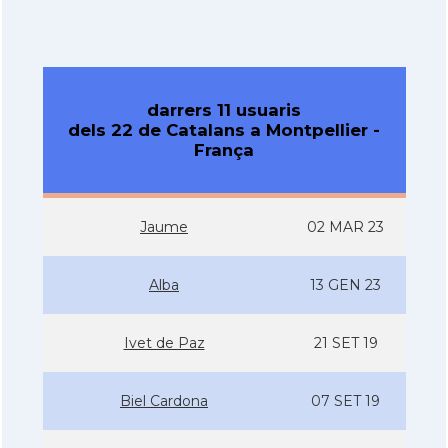
darrers 11 usuaris
dels 22 de Catalans a Montpellier -
França
Jaume
02 MAR 23
Alba
13 GEN 23
Ivet de Paz
21 SET 19
Biel Cardona
07 SET 19