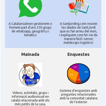
Consolat
Consolat general a Marseille
Consolat
Consolat general a Montpellier
A Catalansalmon gestionem o
A Santjording.com reunim
formem part d'uns 250 grups
les diades de SantJordi
Consolat
Consolat general a Paris
de whatsapp, geogràfics i
que es fan arreu del mon,
temàtics
i expliquem com fer-ne de
manera fàcil i sense
Consolat
Consolat general a Pau
maldecaps logí­stics!
Mainada
Enquestes
Consolat
Consolat general a Perpinyà
Consolat
Consolat general a Strasbourg
Consolat
Consolat general a Toulouse
Sistema d'enquestes amb
Ví­deos, activitats, grups i
preguntes relacionades
informació audiovisual en
Ambaixada
Ambaixada espanyola a França
amb la comunitat catalana
català relacionada amb els
de l'exterior
més petits de la casa.
* + ambaixades i consolats