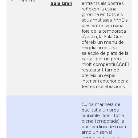
194 km
Sala Gran
entrants als postres
reflexen la cuina
gironina en tots els
seus matissos. \r\nEls
dies entre setmana
fora de la temporada
d\'estiu, la Sala Gran
ofereix un menu de
migdia amb una
selecció de plats de la
carta i per un preu
molt competitiu.\r\nEl
restaurant també
ofereix un espai
interior i exterior per a
festes i celebracions.
Cuina marinera de
qualitat a un preu
raonable (fins i tot a
plena temporada), a
primera linia de mar i
amb un servei
impecable. La carta