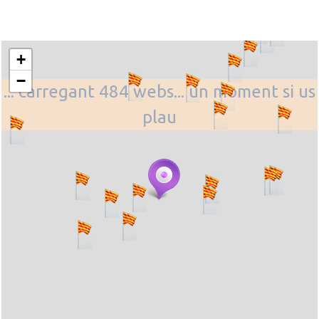
+
−
... carregant 484 webs... un moment si us
plau