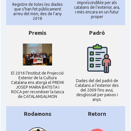
imprescindible per als
Registre de totes les diades
catalans de l'exterior, ara,
que s'han fet públicament
i més encara en un futur
arreu del món, des de l'any
proper
2018
Premis
Padró
El 2016 l'Institut de Projecció
Exterior de la Cultura
Dades del del padró de
Catalana ens atorgà el PREMI
Catalans a l'exterior des
JOSEP MARIA BATISTA I
del 2009 fins avui,
ROCA per reconéixer la tasca
desglossat per paisos i
de CATALANSALMON
anys.
Rodamons
Retorn