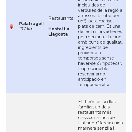
inclou des de
verdures de la regió a
arrossos (també per
Restaurants
un!!), peix, marisc i
Palafrugell
plats de carn. És una
197 km
Hostal La
de les millors adreces
Llagosta
per menjar a Llafranc
amb cuna de qualitat,
ingredients de
proximitat i
temporada sense
haver-se d\'hipotecar.
Imprescindible
reservar amb
anticipació en
temporada alta.
EL León és un lloc
familiar, un dels
restaurants més
clàssics i antics de
Llafranc. Ofereix cuina
marinera senzilla i