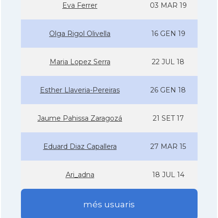
Eva Ferrer
03 MAR 19
Olga Rigol Olivella
16 GEN 19
Maria Lopez Serra
22 JUL 18
Esther Llaveria-Pereiras
26 GEN 18
Jaume Pahissa Zaragozá
21 SET 17
Eduard Diaz Capallera
27 MAR 15
Ari_adna
18 JUL 14
més usuaris