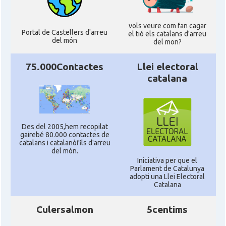
vols veure com fan cagar
Portal de Castellers d'arreu
el tió els catalans d'arreu
del món
del mon?
75.000Contactes
Llei electoral
catalana
Des del 2005,hem recopilat
gairebé 80.000 contactes de
catalans i catalanòfils d'arreu
del món.
Iniciativa per que el
Parlament de Catalunya
adopti una Llei Electoral
Catalana
Culersalmon
5centims