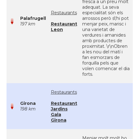
fresca a un preu molt
adequat. La seva
Restaurants
especialitat són els
Palafrugell
arrossos però s\'hi pot
197 km
Restaurant
menjar peix, marisc i
Leon
una varietat de
verdures i amanides
amb productes de
proximitat. \r\nObren
a les nou del matí i
fan esmorzars de
forquilla pels que
volen comencar el dia
forts.
Restaurants
Girona
Restaurant
198 km
Jardins
Gala
Girona
Menjar molt molt bo,