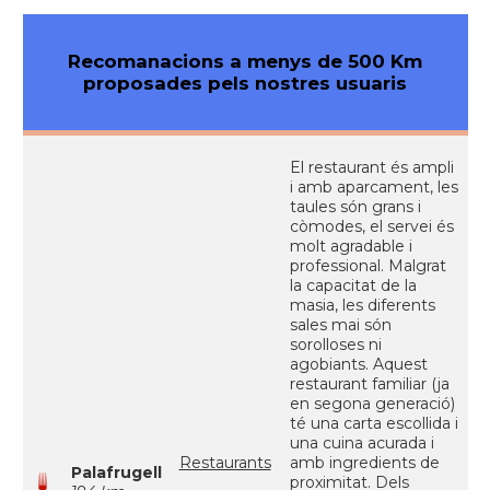
Recomanacions a menys de 500 Km
proposades pels nostres usuaris
El restaurant és ampli
i amb aparcament, les
taules són grans i
còmodes, el servei és
molt agradable i
professional. Malgrat
la capacitat de la
masia, les diferents
sales mai són
sorolloses ni
agobiants. Aquest
restaurant familiar (ja
en segona generació)
té una carta escollida i
una cuina acurada i
Restaurants
amb ingredients de
Palafrugell
proximitat. Dels