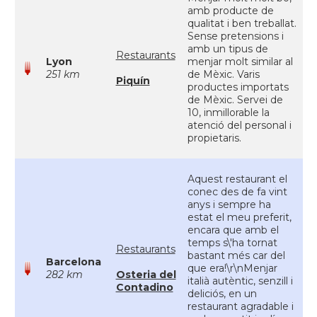
amb producte de
qualitat i ben treballat.
Sense pretensions i
amb un tipus de
Restaurants
Lyon
menjar molt similar al
251 km
de Mèxic. Varis
Piquín
productes importats
de Mèxic. Servei de
10, inmillorable la
atenció del personal i
propietaris.
Aquest restaurant el
conec des de fa vint
anys i sempre ha
estat el meu preferit,
encara que amb el
temps s\'ha tornat
Restaurants
bastant més car del
Barcelona
que era!\r\nMenjar
282 km
Osteria del
italià autèntic, senzill i
Contadino
deliciós, en un
restaurant agradable i