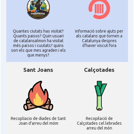
Quantes ciutats has visitat?
informació sobre ajuts per
Quants paisos? Quin usuari
als catalans que tornen a
de catalansalmon ha visitat
Catalunya despres
més països i cuutats? quins
d'haver viscut fora
son els que mes agraden i els
que menys?
Sant Joans
Calçotades
Recopliacio de diades de Sant
Recopilació de
Joan d'arreu del móm
Calçotades cel.lebrades
arreu del món