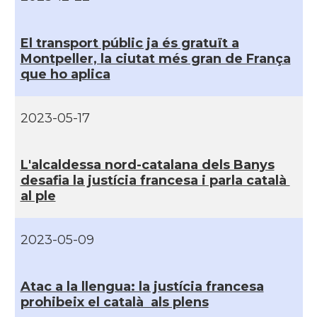
CAMON
CATALANS A PARIS
El transport públic ja és gratuït a
Montpeller, la ciutat més gran de França
CAMON
Catalans a PERPINYA
que ho aplica
CAMON
Catalans a REIMS
2023-05-17
CAMON
Catalans a RENNES
L'alcaldessa nord-catalana dels Banys
desafia la justí­cia francesa i parla català
CAMON
Catalans a Rouen
al ple
CAMON
Catalans a STRASBOURG
2023-05-09
CAMON
Catalans a Toulouse
Atac a la llengua: la justí­cia francesa
prohibeix el català als plens
CAMON
Catalans a TROYES