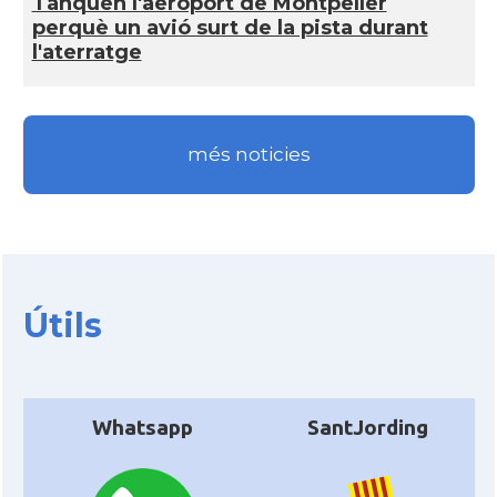
Tanquen l'aeroport de Montpeller
perquè un avió surt de la pista durant
Centre Cultural Català - Casal Jaume
Casal
l'aterratge
I de Perpinyà
Casal
Cercle Català de Marsella
més noticies
Acció
Oficina d'ACCIÓ Paris
Delegació
Delegació del Govern a França
Consolat
Consolat general a Bayonne
Útils
Consolat
Consolat general a Bordeaux
Whatsapp
SantJording
Consolat
Consolat general a Lyon