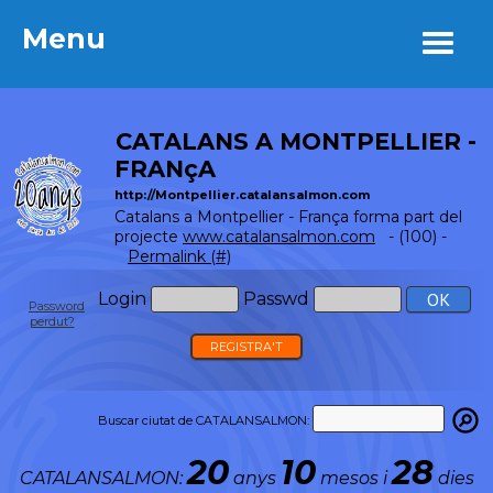
Menu
Menu
CATALANS A MONTPELLIER -
FRANçA
http://Montpellier.catalansalmon.com
Catalans a Montpellier - França forma part del
projecte
www.catalansalmon.com
- (100) -
Permalink (#)
Login
Passwd
Password
perdut?
REGISTRA'T
Buscar ciutat de CATALANSALMON:
20
10
28
CATALANSALMON:
anys
mesos i
dies