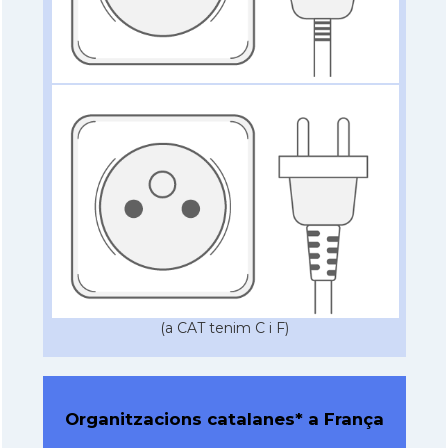
(a CAT tenim C i F)
Organitzacions catalanes* a França