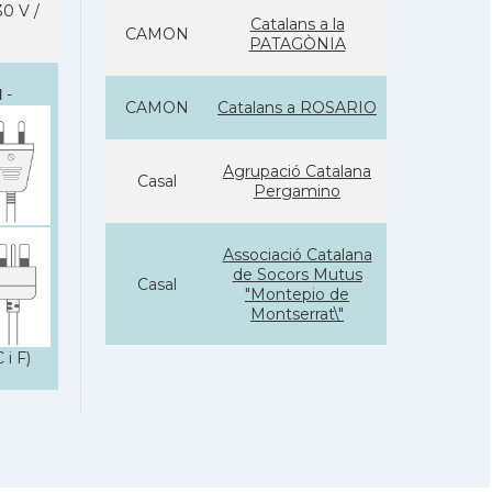
0 V /
Catalans a la
CAMON
PATAGÒNIA
I
-
CAMON
Catalans a ROSARIO
Agrupació Catalana
Casal
Pergamino
Associació Catalana
de Socors Mutus
Casal
"Montepio de
Montserrat\"
 i F)
Casal Català de
Casal
Bahía Blanca
Casal Català de
Casal
Córdoba