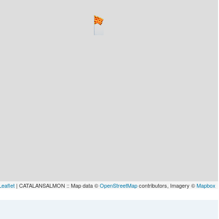
lau
Leaflet
| CATALANSALMON :: Map data ©
OpenStreetMap
contributors, Imagery ©
Mapbox