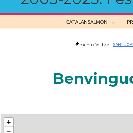
CATALANSALMON
P
menu ràpid >>
SANT JOA
Benvingud
+
−