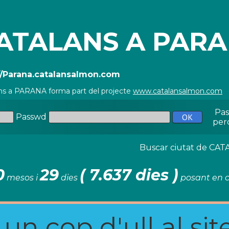
ATALANS A PAR
//Parana.catalansalmon.com
ns a PARANA forma part del projecte
www.catalansalmon.com
-
Pa
Passwd
per
Buscar ciutat de C
0
29
( 7.637 dies )
mesos i
dies
posant en c
n cop d'ull al site