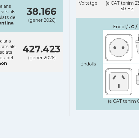
Voltatge
(a CAT tenim 23
alans
38.166
50 Hz)
rats als
lats de
(gener 2026)
entina
Endoll/s
C / 
alans
427.423
rats als
solats
reu del
(gener 2026)
on
Endolls
(a CAT tenim C