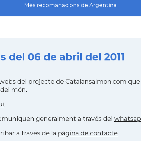
Més recomanacions de Argentina
del 06 de abril del 2011
webs del projecte de Catalansalmon.com que 
 del món.
uí
.
 comuniquen generalment a través del
whatsa
ribar a través de la
pàgina de contacte
.