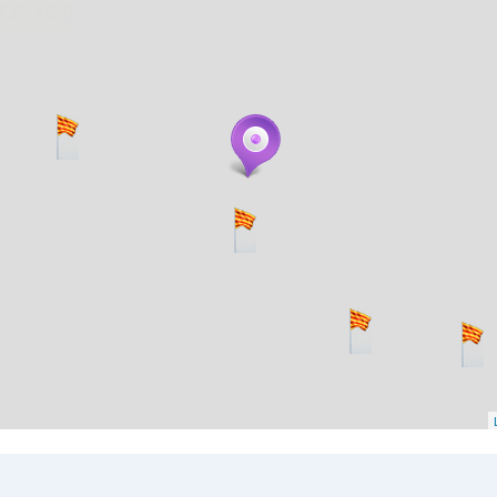
. carregant 484 webs... un moment si us p