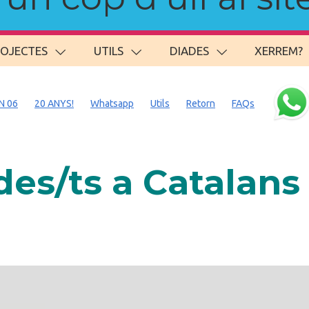
ROJECTES
UTILS
DIADES
XERREM?
N 06
20 ANYS!
Whatsapp
Utils
Retorn
FAQs
es/ts a Catalan