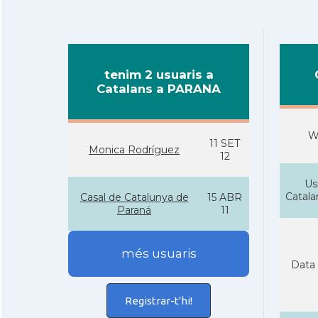
tenim 2 usuaris a
Catalans a PARANA
W
11 SET
Monica Rodrí­guez
12
Us
Catal
Casal de Catalunya de
15 ABR
Paraná
11
més usuaris
Data 
Registrar-t'hi!