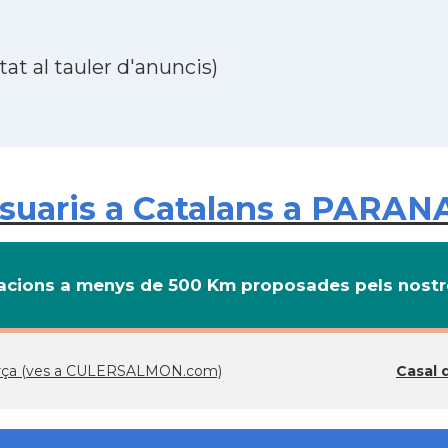
at al tauler d'anuncis)
uaris a Catalans a PARANA
cions a menys de 500 Km proposades pels nostre
Barça (ves a CULERSALMON.com)
Casal 