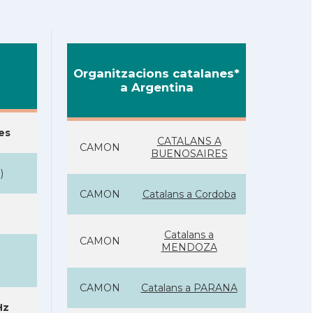
Organitzacions catalanes*
a Argentina
es
CATALANS A
CAMON
BUENOSAIRES
S
)
CAMON
Catalans a Cordoba
Catalans a
CAMON
MENDOZA
CAMON
Catalans a PARANA
Hz