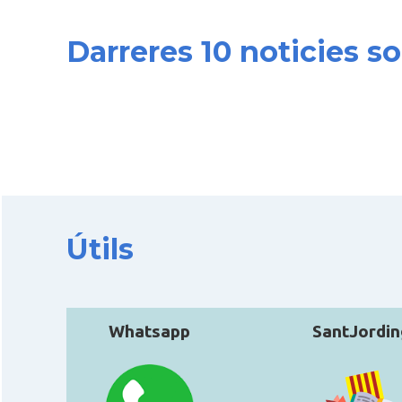
Darreres 10 noticies s
Útils
Whatsapp
SantJordin