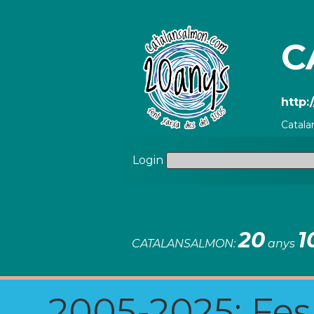
C
http:
Catala
Login
20
1
CATALANSALMON:
anys
2005-2025: Fes u