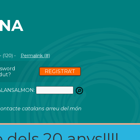
ANA
 (120) -
Permalink (#)
ssword
REGISTRA'T
dut?
ATALANSALMON:
ontacte catalans arreu del món
 dels 20 anys!!!!