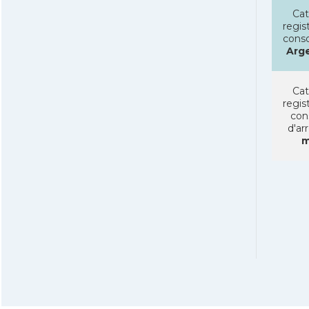
Cat
regist
conso
Arg
Cat
regist
con
d'ar
m