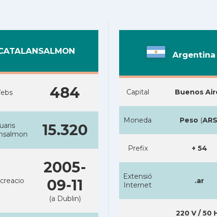
CATALANSALMON
Argentina
484
Capital
Buenos Air
ebs
Moneda
Peso
(
AR
uaris
15.320
ansalmon
Prefix
+ 54
2005-
Extensió
creacio
09-11
.ar
Internet
(a Dublin)
220 V / 50 