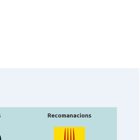
Casal Català de Mar
Casal
del Plata
Casal de Catalunya
Casal
de Buenos Aires
Casal de Catalunya
Casal
de Paraná
Casal de Catalunya
Casal
de Santa Fe
Casal dels Països
Casal
s
Recomanacions
Catalans de La Plata
Centre Català de
Casal
Capitán Sarmiento