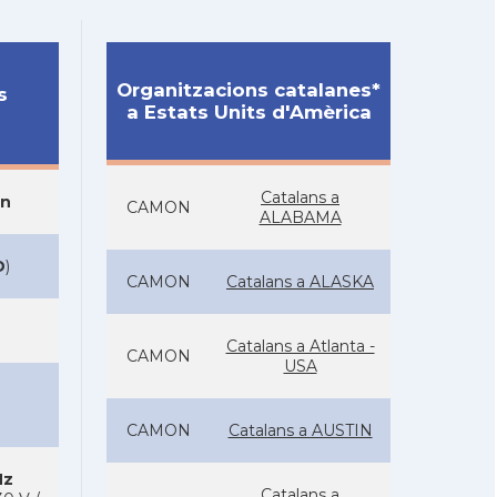
Organitzacions catalanes*
s
a Estats Units d'Amèrica
Catalans a
on
CAMON
ALABAMA
D
)
CAMON
Catalans a ALASKA
Catalans a Atlanta -
CAMON
USA
CAMON
Catalans a AUSTIN
Hz
Catalans a