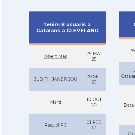
tenim 8 usuaris a
Catalans a CLEVELAND
W
29 MAI
Albert Mas
25
Us
Catal
20 SET
JUDITH JANER JOU
23
10 OCT
Martí
20
Data 
01 FEB
Raquel PC
17
Cat