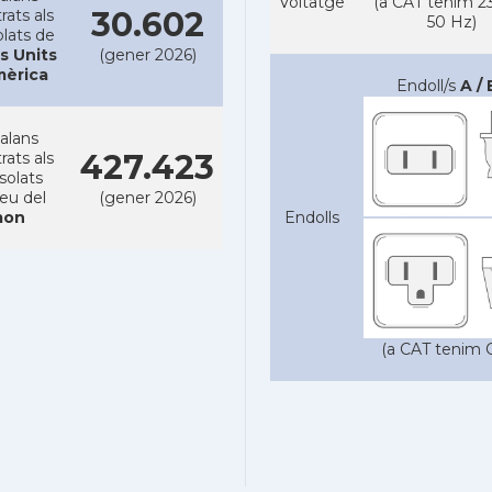
Voltatge
(a CAT tenim 23
30.602
rats als
50 Hz)
lats de
s Units
(gener 2026)
mèrica
Endoll/s
A / 
alans
427.423
rats als
solats
reu del
(gener 2026)
on
Endolls
(a CAT tenim C