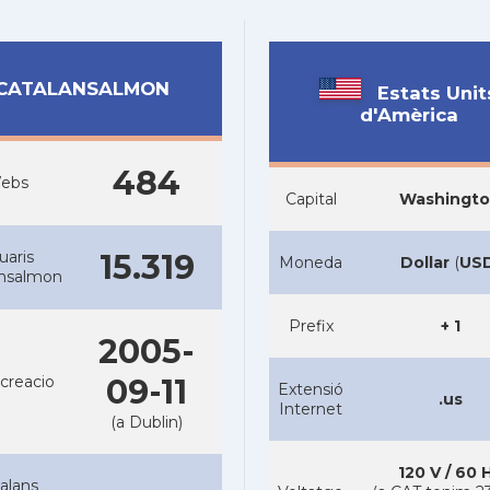
CATALANSALMON
Estats Unit
d'Amèrica
484
ebs
Capital
Washingt
uaris
15.319
Moneda
Dollar
(
US
ansalmon
Prefix
+ 1
2005-
creacio
09-11
Extensió
.us
Internet
(a Dublin)
120 V / 60 
alans