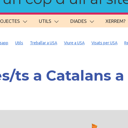
ROJECTES
UTILS
DIADES
XERREM?
sapp
Utils
Treballar a USA
Viure a USA
Visats per USA
R
s/ts a Catalans 