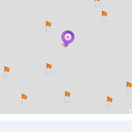
. carregant 484 webs... un moment si us p