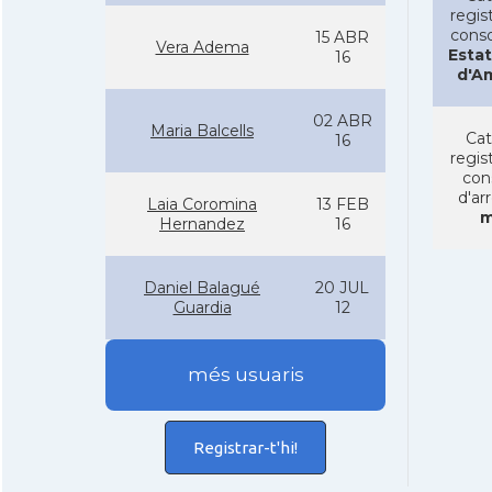
regist
conso
15 ABR
Vera Adema
Estat
16
d'A
02 ABR
Maria Balcells
Cat
16
regist
con
d'ar
Laia Coromina
13 FEB
m
Hernandez
16
Daniel Balagué
20 JUL
Guardia
12
més usuaris
Registrar-t'hi!