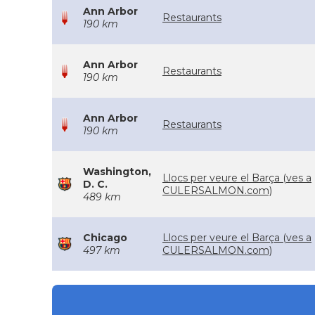
Ann Arbor
Restaurants
190 km
Ann Arbor
Restaurants
190 km
Ann Arbor
Restaurants
190 km
Washington,
Llocs per veure el Barça (ves a
D. C.
CULERSALMON.com)
489 km
Chicago
Llocs per veure el Barça (ves a
497 km
CULERSALMON.com)