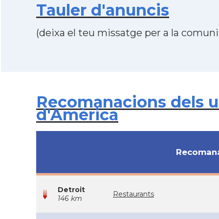
Tauler d'anuncis
(deixa el teu missatge per a la comunit
Recomanacions dels us
d'Amèrica
Recomana
Detroit
Restaurants
146 km