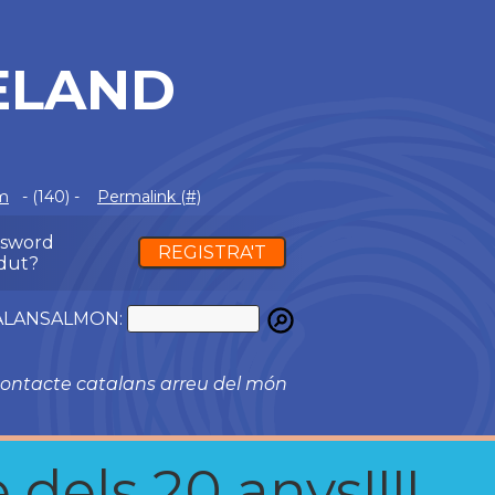
ELAND
m
- (140) -
Permalink (#)
ssword
REGISTRA'T
dut?
ATALANSALMON:
ontacte catalans arreu del món
 dels 20 anys!!!!