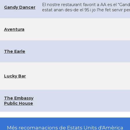
El nostre restaurant favorit a AA es el “Gan
Gandy Dancer
estat anan des-de el 95 i jo l’he fet servir p
Aventura
The Earle
Lucky Bar
The Embassy
Public House
Més recomanacions de Estats Units d'Amèrica