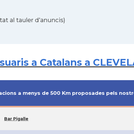
at al tauler d'anuncis)
uaris a Catalans a CLEVEL
cions a menys de 500 Km proposades pels nostre
Bar Pigalle