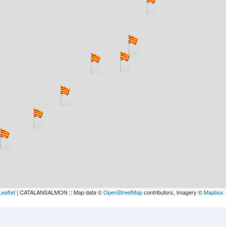
lau
Leaflet
| CATALANSALMON :: Map data ©
OpenStreetMap
contributors, Imagery ©
Mapbox