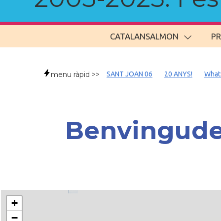
CATALANSALMON
P
menu ràpid >>
SANT JOAN 06
20 ANYS!
What
Benvingude
+
−