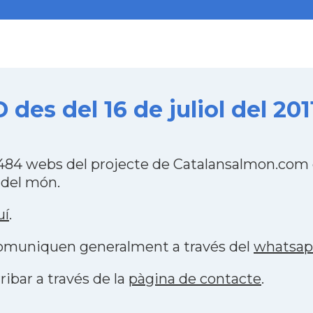
es del 16 de juliol del 201
84 webs del projecte de Catalansalmon.com q
 del món.
uí
.
 comuniquen generalment a través del
whatsa
ribar a través de la
pàgina de contacte
.