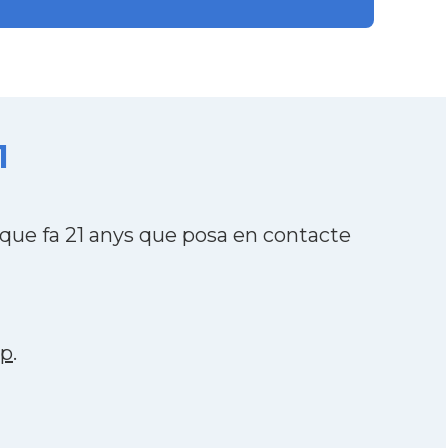
1
ue fa 21 anys que posa en contacte
pp
.