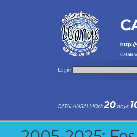
C
http:
Catalan
Login
20
1
CATALANSALMON:
anys
2005-2025: Fes u