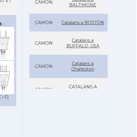
0 V /
CAMON
BALTIMORE
CAMON
Catalans a BOSTON
B
-
Catalans a
CAMON
BUFFALO, USA
Catalans a
CAMON
Charleston
CATALANS A
CAMON
CHICAGO
 i F)
Catalans a
CAMON
CLEVELAND
Catalans a
CAMON