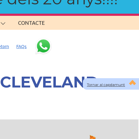
CONTACTE
etorn
FAQs
a CLEVELAND
Tornar al capdamunt