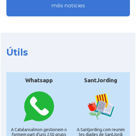
Consolat
Consolat general a Perpinyà
més noticies
Consolat
Consolat general a Strasbourg
Consolat
Consolat general a Toulouse
Útils
Ambaixada
Ambaixada espanyola a França
Castells
Castellers de Marsella
Whatsapp
SantJording
* + ambaixades i consolats
A Catalansalmon gestionem o
A Santjording.com reunim
formem part d'uns 250 grups
les diades de SantJordi