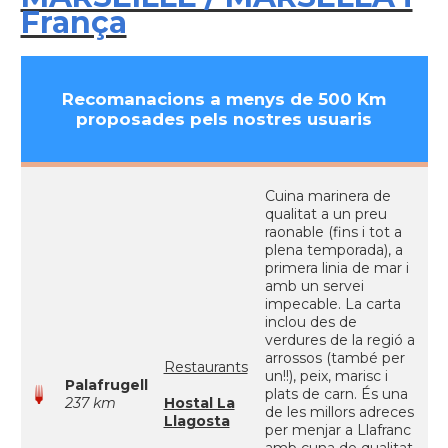
França
Recomanacions a menys de 500 Km
proposades pels nostres usuaris
Cuina marinera de
qualitat a un preu
raonable (fins i tot a
plena temporada), a
primera linia de mar i
amb un servei
impecable. La carta
inclou des de
verdures de la regió a
arrossos (també per
Restaurants
un!!), peix, marisc i
Palafrugell
plats de carn. És una
237 km
Hostal La
de les millors adreces
Llagosta
per menjar a Llafranc