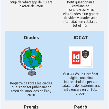
Grup de whatsapp de Culers
Petit qüestionari a
d'arreu del mon
catalans de
CATALANSALMON.
Pinzellades d'un grapat
de vides viscudes amb
intensitat i en català per
tot el món
Diades
IDCAT
L'IDCAT és un Certificat
Digital, una eina
imprescindible per als
Registre de totes les diades
catalans de l'exterior, ara,
que s'han fet públicament
i més encara en un futur
arreu del món, des de l'any
proper
2018
Premis
Padró