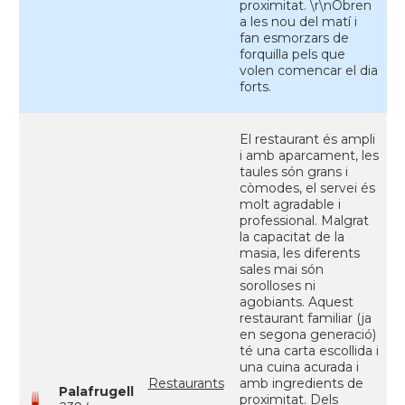
proximitat. \r\nObren
a les nou del matí i
fan esmorzars de
forquilla pels que
volen comencar el dia
forts.
El restaurant és ampli
i amb aparcament, les
taules són grans i
còmodes, el servei és
molt agradable i
professional. Malgrat
la capacitat de la
masia, les diferents
sales mai són
sorolloses ni
agobiants. Aquest
restaurant familiar (ja
en segona generació)
té una carta escollida i
una cuina acurada i
Restaurants
amb ingredients de
Palafrugell
proximitat. Dels