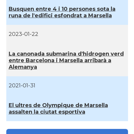
Busquen entre 4 i 10 persones sota la
Consolat
Consolat general a Bayonne
runa de l'edifici esfondrat a Marsella
Consolat
Consolat general a Bordeaux
2023-01-22
Consolat
Consolat general a Lyon
La canonada submarina d'hidrogen verd
entre Barcelona i Marsella arribarà a
Consolat
Consolat general a Marseille
Alemanya
Consolat
Consolat general a Montpellier
2021-01-31
Consolat
Consolat general a Paris
El ultres de Olympique de Marsella
assalten la ciutat esportiva
Consolat
Consolat general a Pau