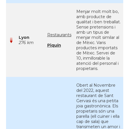
Menjar molt molt bo,
amb producte de
qualitat i ben treballat.
Sense pretensions i
amb un tipus de
Restaurants
Lyon
menjar molt similar al
276 km
de Mèxic. Varis
Piquín
productes importats
de Mèxic. Servei de
10, inmillorable la
atenció del personal i
propietaris.
Obert al Novembre
del 2022, aquest
restaurant de Sant
Gervasi és una petita
joia gastronònica. Els
propietaris són una
parella (ell cuiner i ella
cap de sala) que
transmeten un amor i