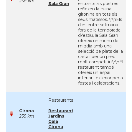
238 km
Sala Gran
entrants als postres
reflexen la cuina
gironina en tots els
seus matissos. \r\nEls
dies entre setmana
fora de la temporada
d\'estiu, la Sala Gran
ofereix un menu de
migdia amb una
selecció de plats de la
carta i per un preu
molt competitiu.\r\nEl
restaurant també
ofereix un espai
interior i exterior per a
festes i celebracions.
Restaurants
Girona
Restaurant
255 km
Jardins
Gala
Girona