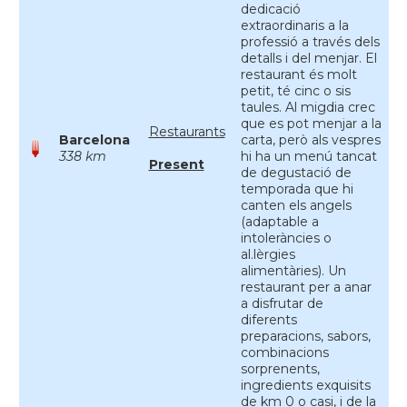
dedicació
extraordinaris a la
professió a través dels
detalls i del menjar. El
restaurant és molt
petit, té cinc o sis
taules. Al migdia crec
que es pot menjar a la
Restaurants
Barcelona
carta, però als vespres
338 km
hi ha un menú tancat
Present
de degustació de
temporada que hi
canten els angels
(adaptable a
intoleràncies o
al.lèrgies
alimentàries). Un
restaurant per a anar
a disfrutar de
diferents
preparacions, sabors,
combinacions
sorprenents,
ingredients exquisits
de km 0 o casi, i de la