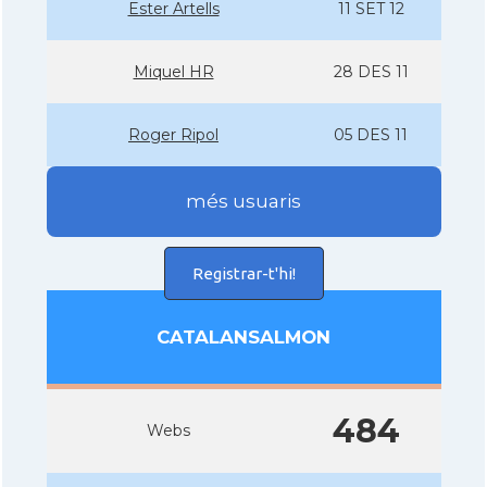
Ester Artells
11 SET 12
Miquel HR
28 DES 11
Roger Ripol
05 DES 11
més usuaris
Registrar-t'hi!
CATALANSALMON
484
Webs