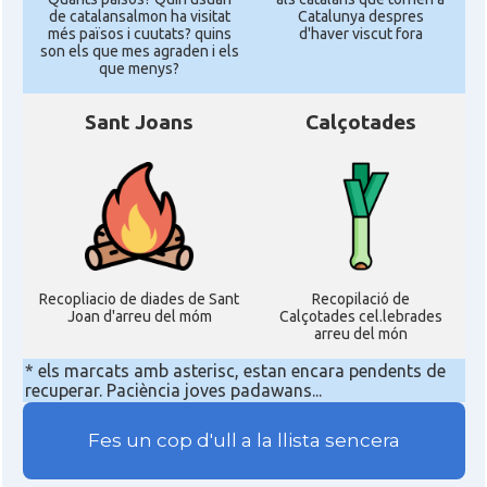
de catalansalmon ha visitat
Catalunya despres
més països i cuutats? quins
d'haver viscut fora
son els que mes agraden i els
que menys?
Sant Joans
Calçotades
Recopliacio de diades de Sant
Recopilació de
Joan d'arreu del móm
Calçotades cel.lebrades
arreu del món
* els marcats amb asterisc, estan encara pendents de
recuperar. Paciència joves padawans...
Fes un cop d'ull a la llista sencera