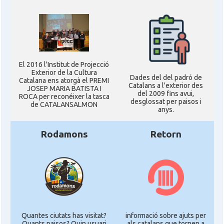
El 2016 l'Institut de Projecció
Exterior de la Cultura
Dades del del padró de
Catalana ens atorgà el PREMI
Catalans a l'exterior des
JOSEP MARIA BATISTA I
del 2009 fins avui,
ROCA per reconéixer la tasca
desglossat per paisos i
de CATALANSALMON
anys.
Rodamons
Retorn
Quantes ciutats has visitat?
informació sobre ajuts per
Quants paisos? Quin usuari
als catalans que tornen a