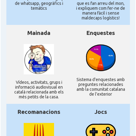
de whatsapp, geogràfics i
que es fan arreu del mon,
temàtics
i expliquem com fer-ne de
manera fàcil i sense
maldecaps logí­stics!
Mainada
Enquestes
Sistema d'enquestes amb
Ví­deos, activitats, grups i
preguntes relacionades
informació audiovisual en
amb la comunitat catalana
català relacionada amb els
de l'exterior
més petits de la casa.
Recomanacions
Jocs