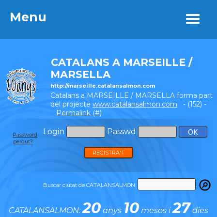
Menu
Menu
CATALANS A MARSEILLE /
MARSELLA
http://marseille.catalansalmon.com
Catalans a MARSEILLE / MARSELLA forma part
del projecte
www.catalansalmon.com
- (152) -
Permalink (#)
Login
Passwd
Password
perdut?
REGISTRA'T
Buscar ciutat de CATALANSALMON:
20
10
27
CATALANSALMON:
anys
mesos i
dies