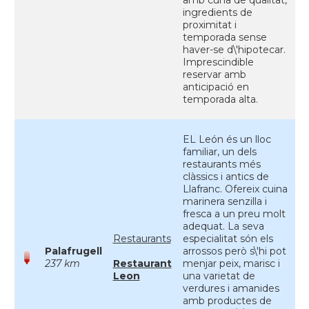
amb cuna de qualitat,
ingredients de
proximitat i
temporada sense
haver-se d\'hipotecar.
Imprescindible
reservar amb
anticipació en
temporada alta.
EL León és un lloc
familiar, un dels
restaurants més
clàssics i antics de
Llafranc. Ofereix cuina
marinera senzilla i
fresca a un preu molt
adequat. La seva
Restaurants
especialitat són els
Palafrugell
arrossos però s\'hi pot
237 km
Restaurant
menjar peix, marisc i
Leon
una varietat de
verdures i amanides
amb productes de