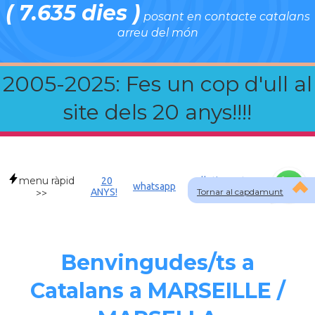
( 7.635 dies )
posant en contacte catalans
arreu del món
2005-2025: Fes un cop d'ull al
site dels 20 anys!!!!
menu ràpid
20
Allotjament a
whatsapp
ANYS!
Tornar al capdamunt
FRA
>>
Benvingudes/ts a
Catalans a MARSEILLE /