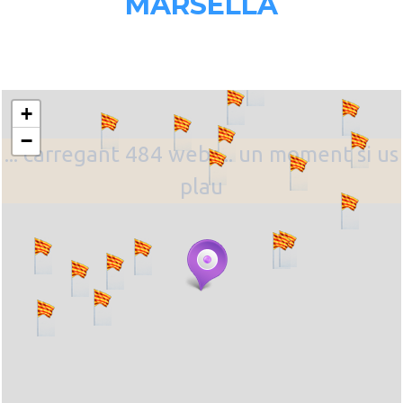
MARSELLA
+
−
... carregant 484 webs... un moment si us
plau