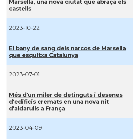
Marsella, una nova ciutat que abraça els
castells
Casal Català de Tolosa de
Casal
Llenguadoc
2023-10-22
Casal
Casal de Catalunya de París
El bany de sang dels narcos de Marsella
que esquitxa Catalunya
Casal
Centre Català d'Occitània
2023-07-01
Centre Cultural Català - Casal Jaume
Casal
I de Perpinyà
Més d'un miler de detinguts i desenes
Casal
Cercle Català de Marsella
d'edificis cremats en una nova nit
d'aldarulls a França
Acció
Oficina d'ACCIÓ Paris
2023-04-09
Delegació
Delegació del Govern a França