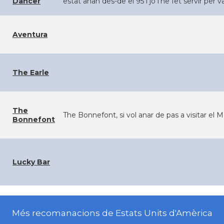
Dancer
estat anan des-de el 95 i jo l’he fet servir per 
Aventura
The Earle
The
The Bonnefont, si vol anar de pas a visitar el M
Bonnefont
Lucky Bar
Més recomanacions de Estats Units d'Amèrica