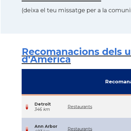
(deixa el teu missatge per a la comunit
Recomanacions dels us
d'Amèrica
Recomana
Detroit
Restaurants
346 km
Ann Arbor
Restaurants