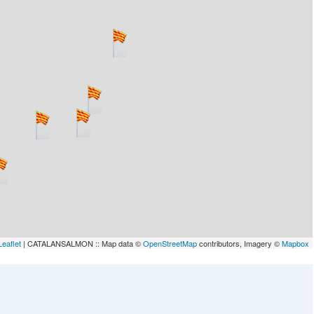
Leaflet
| CATALANSALMON :: Map data ©
OpenStreetMap
contributors, Imagery ©
Mapbox