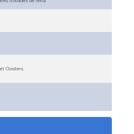
varies trobades de feina
et Cloisters.