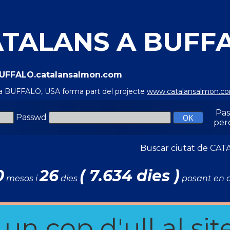
TALANS A BUFFA
/BUFFALO.catalansalmon.com
 a BUFFALO, USA forma part del projecte
www.catalansalmon.c
Pa
Passwd
per
Buscar ciutat de C
0
26
( 7.634 dies )
mesos i
dies
posant en c
n cop d'ull al site