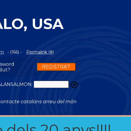
LO, USA
om
- (166) -
Permalink (#)
ssword
REGISTRA'T
dut?
ATALANSALMON:
ontacte catalans arreu del món
 dels 20 anys!!!!