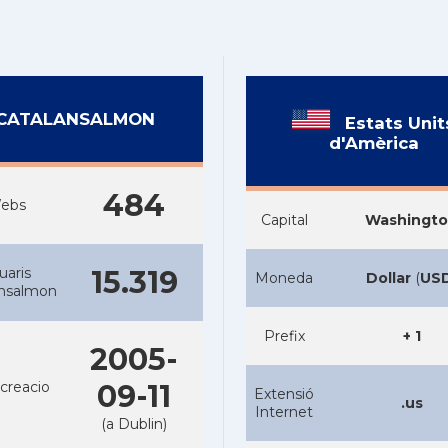
CATALANSALMON
Estats Unit
d'Amèrica
484
ebs
Capital
Washingt
uaris
15.319
Moneda
Dollar
(
US
ansalmon
Prefix
+ 1
2005-
creacio
09-11
Extensió
.us
Internet
(a Dublin)