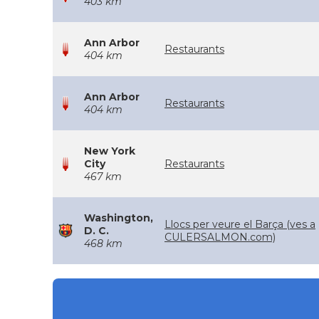
403 km
Ann Arbor
Restaurants
404 km
Ann Arbor
Restaurants
404 km
New York
City
Restaurants
467 km
Washington,
Llocs per veure el Barça (ves a
D. C.
CULERSALMON.com)
468 km