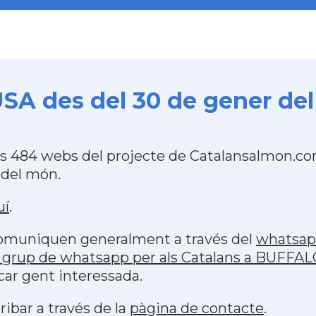
SA des del 30 de gener del
s 484 webs del projecte de Catalansalmon.co
 del món.
uí
.
 comuniquen generalment a través del
whatsa
 grup de whatsapp per als Catalans a BUFFAL
car gent interessada.
ribar a través de la
pàgina de contacte
.