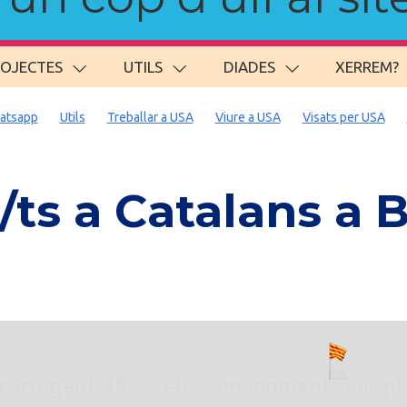
ROJECTES
UTILS
DIADES
XERREM?
atsapp
Utils
Treballar a USA
Viure a USA
Visats per USA
ts a Catalans a
. carregant 484 webs... un moment si us p