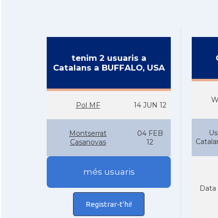
tenim 2 usuaris a
Catalans a BUFFALO, USA
W
Pol MF
14 JUN 12
Us
Montserrat
04 FEB
Catal
Casanovas
12
més usuaris
Data 
Registrar-t'hi!