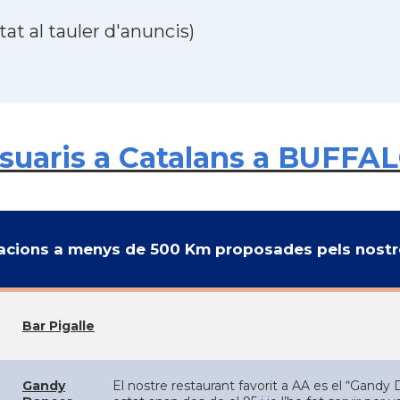
at al tauler d'anuncis)
uaris a Catalans a BUFFALO
cions a menys de 500 Km proposades pels nostre
Bar Pigalle
Gandy
El nostre restaurant favorit a AA es el “Gandy 