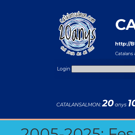
CA
http:/
Catalans
Login
20
1
CATALANSALMON:
anys
2005-2025: Fes u