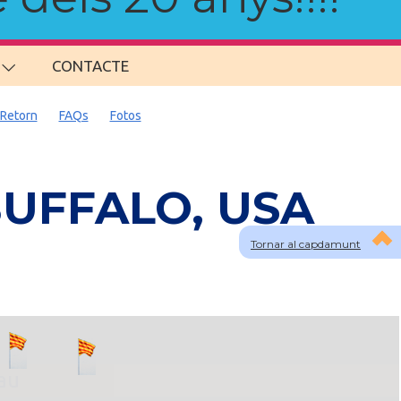
CONTACTE
Retorn
FAQs
Fotos
 BUFFALO, USA
Tornar al capdamunt
lau