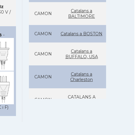
Hz
Catalans a
0 V /
CAMON
BALTIMORE
CAMON
Catalans a BOSTON
B
-
Catalans a
CAMON
BUFFALO, USA
Catalans a
CAMON
Charleston
CATALANS A
CAMON
CHICAGO
 i F)
Catalans a
CAMON
CLEVELAND