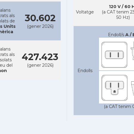
120 V / 60 
alans
Voltatge
(a CAT tenim 23
30.602
rats als
50 Hz)
lats de
s Units
(gener 2026)
mèrica
Endoll/s
A / 
alans
427.423
rats als
solats
reu del
(gener 2026)
on
Endolls
(a CAT tenim C