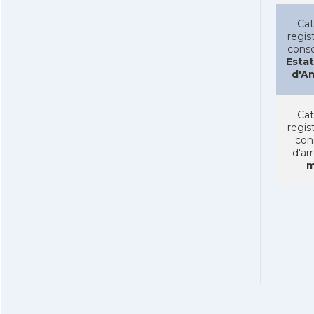
Cat
regist
conso
Estat
d'A
Cat
regist
con
d'ar
m