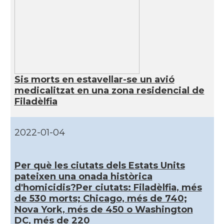
CAMON
Catalans a Las Vegas
CAMON
Catalans a Los Angeles
Sis morts en estavellar-se un avió
CAMON
Catalans a Maine, USA
medicalitzat en una zona residencial de
Filadèlfia
CAMON
Catalans a MIAMI
2022-01-04
CAMON
Catalans a MINNESOTA
Per què les ciutats dels Estats Units
CAMON
Catalans a NEBRASKA
pateixen una onada històrica
d'homicidis?Per ciutats: Filadèlfia, més
de 530 morts; Chicago, més de 740;
CAMON
Catalans a NEW MEXICO
Nova York, més de 450 o Washington
DC, més de 220