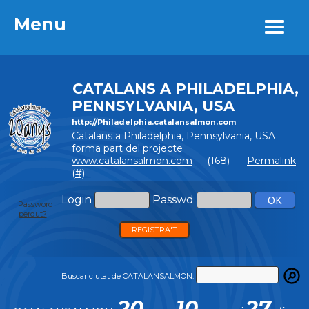
Menu
Menu
CATALANS A PHILADELPHIA,
PENNSYLVANIA, USA
http://Philadelphia.catalansalmon.com
Catalans a Philadelphia, Pennsylvania, USA
forma part del projecte
www.catalansalmon.com
- (168) -
Permalink
(#)
Login
Passwd
Password
perdut?
REGISTRA'T
Buscar ciutat de CATALANSALMON:
20
10
27