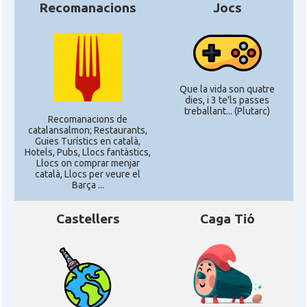
Recomanacions
Jocs
American Institute for Catalan
Casal
Studies (AICS)
Casal
Casal Català de Minnesota
Que la vida son quatre
dies, i 3 te'ls passes
treballant... (Plutarc)
Casal
Casal Català del Nord de Califòrnia
Recomanacions de
catalansalmon; Restaurants,
Guies Turístics en català,
Hotels, Pubs, Llocs fantàstics,
Casal dels Països Catalans a
Llocs on comprar menjar
Casal
Califòrnia
català, Llocs per veure el
Barça ...
Casal
Catalan Institute of America
Castellers
Caga Tió
Casal
Fundació Paulí Bellet
North American Catalan Society
Casal
(NACS)