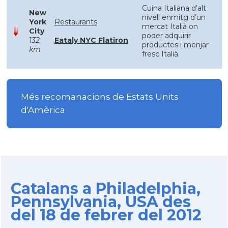
Cuina Italiana d’alt
New
nivell enmitg d’un
York
Restaurants
mercat Italià on
City
poder adquirir
132
Eataly NYC Flatiron
productes i menjar
km
fresc Italià
Més recomanacions de Estats Units
d'Amèrica
Catalans a Philadelphia,
Pennsylvania, USA des
del 18 de febrer del 2012