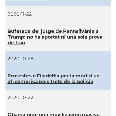
CAMON
Catalans a New Orleans
2020-11-22
CAMON
CATALANS A NEW YORK
Bufetada del jutge de Pennsilvània a
CAMON
Catalans a OKLAHOMA
Trump: no ha aportat ni una sola prova
de frau
CAMON
Catalans a ORLANDO
2020-10-28
Catalans a Philadelphia,
CAMON
Pennsylvania, USA
Protestes a Filadèlfia per la mort d'un
afroamericà pels trets de la policia
CAMON
Catalans a PHOENIX
2020-10-22
CAMON
Catalans a Portland (OR)
CAMON
Catalans a PROVIDENCE
Obama pide una movilización masiva