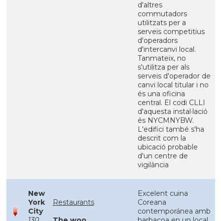
d'altres
commutadors
utilitzats per a
serveis competitius
d'operadors
d'intercanvi local.
Tanmateix, no
s'utilitza per als
serveis d'operador de
canvi local titular i no
és una oficina
central. El codi CLLI
d'aquesta instal·lació
és NYCMNYBW.
L'edifici també s'ha
descrit com la
ubicació probable
d'un centre de
vigilància
New
Excelent cuina
York
Restaurants
Coreana
City
contemporánea amb
130
The woo
barbacoa en un local