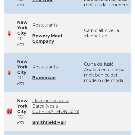
km
molt cuidat i modern
New
Restaurants
York
Carn d’alt nivell a
City
Bowery Meat
Manhattan
131
Company
km
New
Cuina de fusió
York
Restaurants
Asiàtica en un espai
City
molt ben cuidat,
131
Buddakan
modern i de moda
km
New
Llocs per veure el
York
Barça (ves a
City
CULERSALMON.com)
132
km
Smithfield Hall