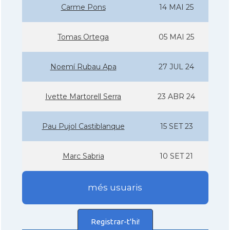
Carme Pons
14 MAI 25
Tomas Ortega
05 MAI 25
Noemí­ Rubau Apa
27 JUL 24
Ivette Martorell Serra
23 ABR 24
Pau Pujol Castiblanque
15 SET 23
Marc Sabria
10 SET 21
més usuaris
Registrar-t'hi!