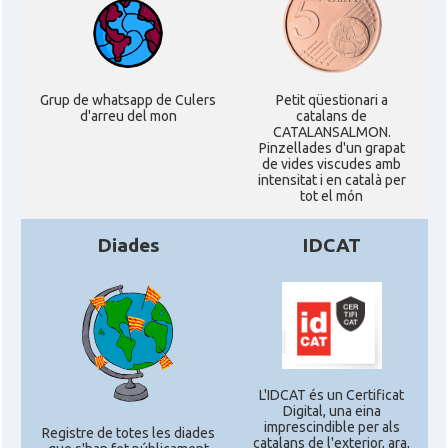
Consolat
Consolat general a Boston
Grup de whatsapp de Culers
Petit qüestionari a
Consolat
Consolat general a Chicago
d'arreu del mon
catalans de
CATALANSALMON.
Pinzellades d'un grapat
Consolat
Consolat general a Houston
de vides viscudes amb
intensitat i en català per
tot el món
Consolat
Consolat general a Los Angeles
Diades
IDCAT
Consolat
Consolat general a Miami
Consolat
Consolat general a New York City
Consolat
Consolat general a San Francisco
L'IDCAT és un Certificat
Digital, una eina
imprescindible per als
Registre de totes les diades
catalans de l'exterior, ara,