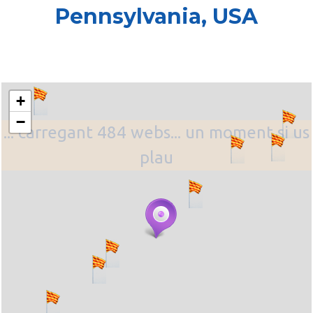
Pennsylvania, USA
+
−
... carregant 484 webs... un moment si us
plau