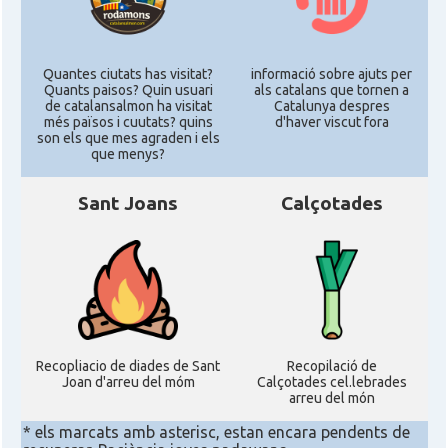
Quantes ciutats has visitat?
informació sobre ajuts per
Quants paisos? Quin usuari
als catalans que tornen a
de catalansalmon ha visitat
Catalunya despres
més països i cuutats? quins
d'haver viscut fora
son els que mes agraden i els
que menys?
Sant Joans
Calçotades
Recopliacio de diades de Sant
Recopilació de
Joan d'arreu del móm
Calçotades cel.lebrades
arreu del món
* els marcats amb asterisc, estan encara pendents de