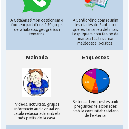
Catalans a Silicon Valley (San Jose),
CAMON
California, USA
A Catalansalmon gestionem o
A Santjording.com reunim
CAMON
Catalans a TAMPA
formem part d'uns 250 grups
les diades de SantJordi
de whatsapp, geogràfics i
que es fan arreu del mon,
temàtics
i expliquem com fer-ne de
manera fàcil i sense
CAMON
Catalans a TENNESSEE
maldecaps logí­stics!
Mainada
Enquestes
CAMON
Catalans a UTAH
CAMON
Catalans a VIRGINIA
CAMON
Catalans a WASHINGTON DC
Sistema d'enquestes amb
Ví­deos, activitats, grups i
preguntes relacionades
CAMON
Catalans a WISCONSIN
informació audiovisual en
amb la comunitat catalana
català relacionada amb els
de l'exterior
més petits de la casa.
CAMON
Catalans a WYOMING