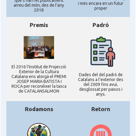
que s'han fet públicament
Consolat
Consolat general a Washington
i més encara en un futur
arreu del món, des de l'any
proper
2018
Ambaixada espanyola a Estats Units
Ambaixada
d'Amèrica
Premis
Padró
* + ambaixades i consolats
El 2016 l'Institut de Projecció
Exterior de la Cultura
Dades del del padró de
Catalana ens atorgà el PREMI
Catalans a l'exterior des
JOSEP MARIA BATISTA I
del 2009 fins avui,
ROCA per reconéixer la tasca
desglossat per paisos i
de CATALANSALMON
anys.
Rodamons
Retorn