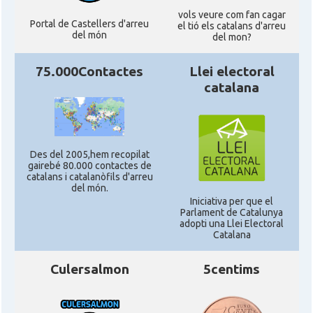
vols veure com fan cagar
Portal de Castellers d'arreu
el tió els catalans d'arreu
del món
Acció
ACCIÓ a Austin
del mon?
75.000Contactes
Llei electoral
Acció
Acció a New York
catalana
Acció
ACCIÓ a Silicon Valley
Des del 2005,hem recopilat
Acció
Acció a Washington DC
gairebé 80.000 contactes de
catalans i catalanòfils d'arreu
del món.
Acció
ACCIÓ Miami
Iniciativa per que el
Parlament de Catalunya
adopti una Llei Electoral
Catalana
Delegació del Govern als Estats
Delegació
Units i Canadà (New York)
Culersalmon
5centims
Delegació del Govern als Estats
Delegació
Units i Canadà (Washington)