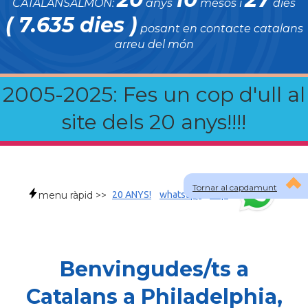
CATALANSALMON:
anys
mesos i
dies
( 7.635 dies )
posant en contacte catalans
arreu del món
2005-2025: Fes un cop d'ull al
site dels 20 anys!!!!
Tornar al capdamunt
menu ràpid >>
20 ANYS!
whatsapp
faqs
Benvingudes/ts a
Catalans a Philadelphia,