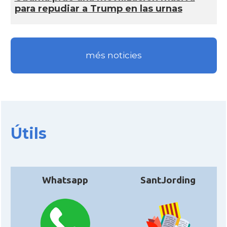
para repudiar a Trump en las urnas
CAMON
Catalans a RENO
CAMON
Catalans a SAINT LOUIS
més noticies
CAMON
Catalans a San Antonio - Texas
CAMON
Catalans a San Diego
Útils
CAMON
Catalans a SAN FRANCISCO
CAMON
Catalans a Sarasota, Florida, USA
Whatsapp
SantJording
CAMON
Catalans a SEATTLE