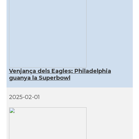
CAMON
Catalans a DURHAM, NC
CAMON
Catalans a Hawaii
CAMON
Catalans a Houston - Texas
CAMON
Catalans a INDIANA
Venjança dels Eagles; Philadelphia
guanya la Superbowl
CAMON
Catalans a IOWA
2025-02-01
CAMON
Catalans a IRVINE
CAMON
Catalans a Jacksonville
CAMON
Catalans a Kentucky