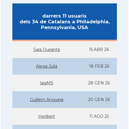
darrers 11 usuaris
dels 34 de Catalans a Philadelphia,
Pennsylvania, USA
Sara Quirante
15 ABR 26
Alexia Julià
18 FEB 26
laiaMS
28 GEN 26
Guillem Anguera
20 GEN 26
Heribert
11 AGO 25