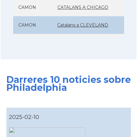
CAMON
CATALANS A CHICAGO
CAMON
Catalans a CLEVELAND
CAMON
Catalans a COLORADO
CAMON
Catalans a COLUMBUS
Darreres 10 noticies sobre
CAMON
Catalans a CONNECTICUT
Philadelphia
CAMON
Catalans a DALLAS
CAMON
Catalans a DAVIS
2025-02-10
CAMON
Catalans a DETROIT