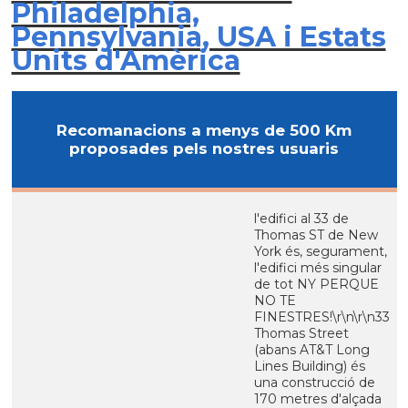
Philadelphia,
Pennsylvania, USA i Estats
Units d'Amèrica
Recomanacions a menys de 500 Km
proposades pels nostres usuaris
l'edifici al 33 de
Thomas ST de New
York és, segurament,
l'edifici més singular
de tot NY PERQUE
NO TE
FINESTRES!\r\n\r\n33
Thomas Street
(abans AT&T Long
Lines Building) és
una construcció de
170 metres d'alçada