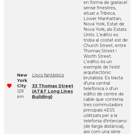
en forma de gratacel
sense finestres,
situat a Tribeca,
Lower Manhattan,
Nova York, Estat de
Nova York, als Estats
Units. L'edifici es
troba al costat est de
Church Street, entre
Thomas Street i
Worth Street.
L'edifici és un
exemple de l'estil
arquitectònic
New
Llocs fantàstics
brutalista. Es tracta
York
d'una central
City
33 Thomas Street
telefònica o d'un
129
(AT&T Long Lines
edifici de centre de
km
Building)
cable que contenia
tres commutadors
principals 4ESS
utilitzats per a la
telefonia d'intercanvi
(de llarga distància),
així com una sèrie