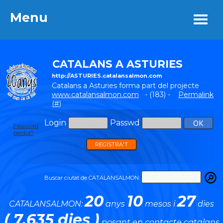
Menu
Menu
CATALANS A ASTURIES
http://ASTURIES.catalansalmon.com
Catalans a Asturies forma part del projecte
www.catalansalmon.com
- (183) -
Permalink
(#)
Login
Passwd
Password
perdut?
REGISTRA'T
Buscar ciutat de CATALANSALMON:
20
10
27
CATALANSALMON:
anys
mesos i
dies
( 7.635 dies )
posant en contacte catalans