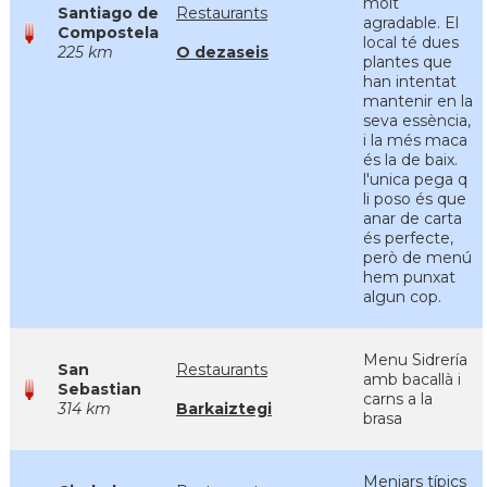
molt
Santiago de
Restaurants
agradable. El
Compostela
local té dues
225 km
O dezaseis
plantes que
han intentat
mantenir en la
seva essència,
i la més maca
és la de baix.
l'unica pega q
li poso és que
anar de carta
és perfecte,
però de menú
hem punxat
algun cop.
Menu Sidrería
San
Restaurants
amb bacallà i
Sebastian
carns a la
314 km
Barkaiztegi
brasa
Menjars típics