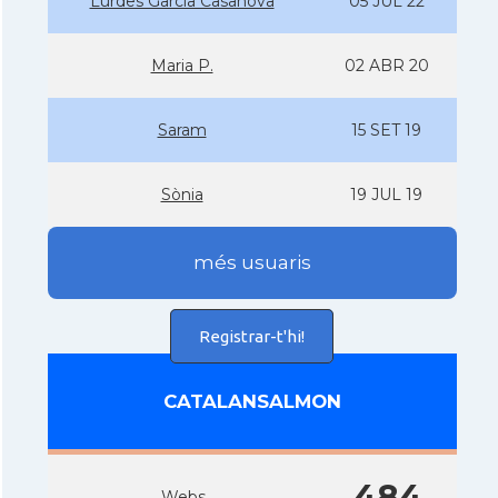
Lurdes Garcia Casanova
05 JUL 22
Maria P.
02 ABR 20
Saram
15 SET 19
Sònia
19 JUL 19
més usuaris
Registrar-t'hi!
CATALANSALMON
484
Webs