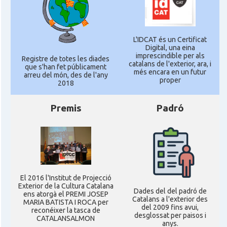
L'IDCAT és un Certificat
Digital, una eina
imprescindible per als
Registre de totes les diades
catalans de l'exterior, ara, i
que s'han fet públicament
més encara en un futur
arreu del món, des de l'any
proper
2018
Premis
Padró
El 2016 l'Institut de Projecció
Exterior de la Cultura Catalana
Dades del del padró de
ens atorgà el PREMI JOSEP
Catalans a l'exterior des
MARIA BATISTA I ROCA per
del 2009 fins avui,
reconéixer la tasca de
desglossat per paisos i
CATALANSALMON
anys.