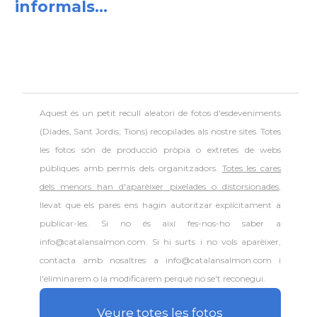
informals...
Aquest és un petit recull aleatori de
fotos d'esdeveniments
(Diades, Sant Jordis, Tions) recopilades als nostre sites. Totes
les fotos són de producció pròpia o extretes de webs
públiques amb permís dels organitzadors.
Totes les cares
dels menors han d'aparèixer pixelades o distorsionades
,
llevat que els pares ens hagin autoritzar explícitament a
publicar-les. Si no és així fes-nos-ho saber a
info@catalansalmon.com. Si hi surts i no vols aparèixer,
contacta amb nosaltres a info@catalansalmon.com i
l'eliminarem o la modificarem perquè no se't reconegui.
Veure totes les fotos