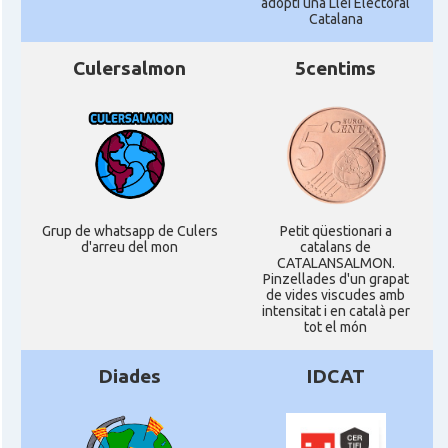
adopti una Llei Electoral
Catalana
Culersalmon
5centims
Grup de whatsapp de Culers
Petit qüestionari a
d'arreu del mon
catalans de
CATALANSALMON.
Pinzellades d'un grapat
de vides viscudes amb
intensitat i en català per
tot el món
Diades
IDCAT