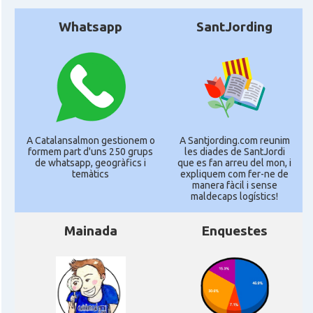
Whatsapp
SantJording
A Catalansalmon gestionem o
A Santjording.com reunim
formem part d'uns 250 grups
les diades de SantJordi
de whatsapp, geogràfics i
que es fan arreu del mon, i
temàtics
expliquem com fer-ne de
manera fàcil i sense
maldecaps logí­stics!
Mainada
Enquestes