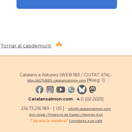
.
Tornar al capdemunt
Catalans a Asturies (WEB:183 / CIUTAT: 674) -
[Nseg: 1]
http://ASTURIES.catalansalmon.com
Catalansalmon.com
-
4
.0 [
02·2025
]
216.73.216.189 - [ US ] -
info@catalansalmon.com
Avís legal / Protecció de Dades / Normes d'ús
T'agrada la iniciativa?
Convida'ns a un café