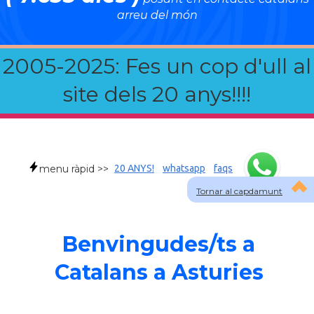
arreu del món
2005-2025: Fes un cop d'ull al
site dels 20 anys!!!!
menu ràpid >>
20 ANYS!
whatsapp
faqs
Tornar al capdamunt
Benvingudes/ts a
Catalans a Asturies