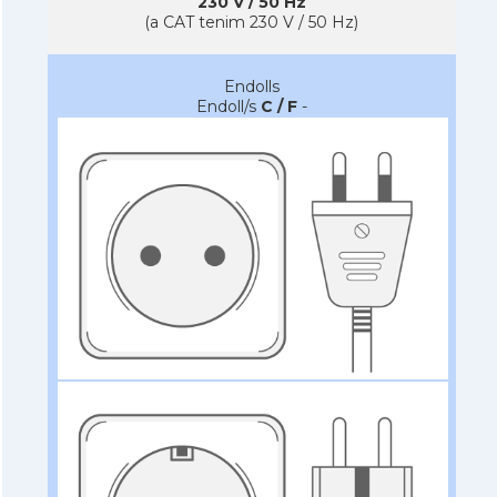
230 V / 50 Hz
(a CAT tenim 230 V / 50 Hz)
Endolls
Endoll/s
C / F
-