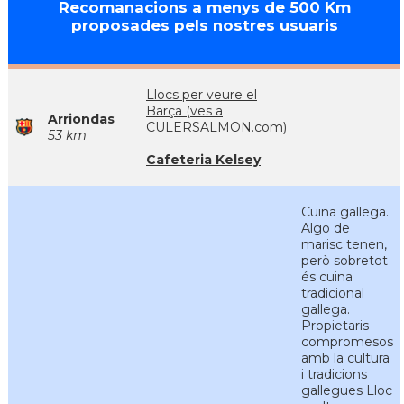
Recomanacions a menys de 500 Km
proposades pels nostres usuaris
Llocs per veure el
Barça (ves a
Arriondas
CULERSALMON.com)
53 km
Cafeteria Kelsey
Cuina gallega.
Algo de
marisc tenen,
però sobretot
és cuina
tradicional
gallega.
Propietaris
compromesos
amb la cultura
i tradicions
gallegues Lloc