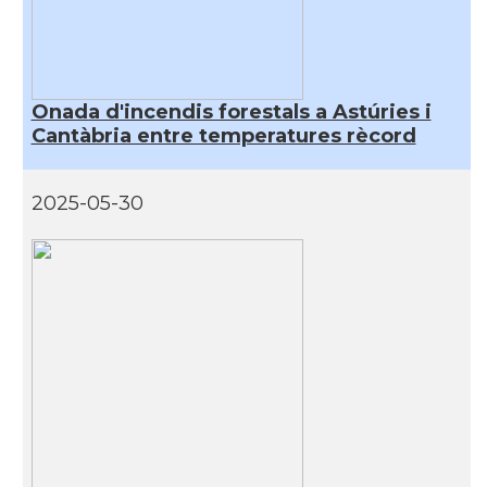
Casal
Cercle Català de Madrid
* + ambaixades i consolats
Onada d'incendis forestals a Astúries i
Cantàbria entre temperatures rècord
2025-05-30