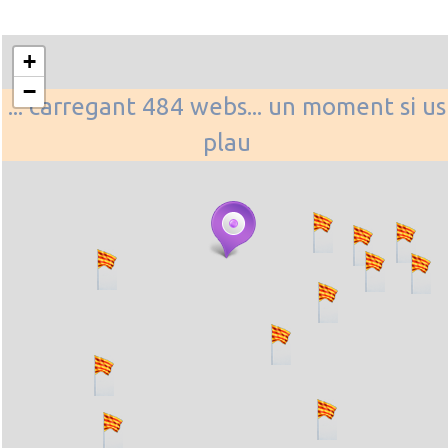
+
−
... carregant 484 webs... un moment si us
plau