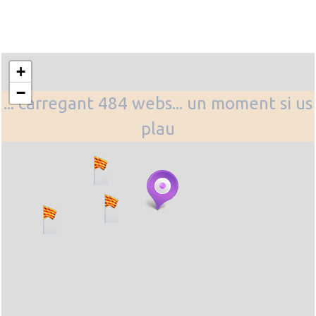
+
−
... carregant 484 webs... un moment si us
plau