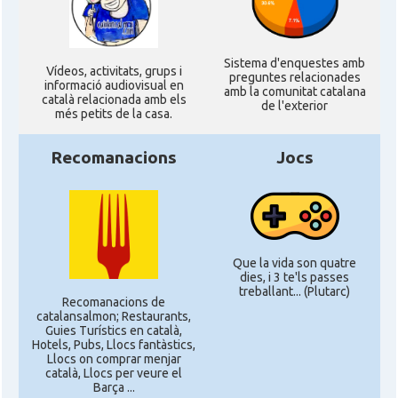
Sistema d'enquestes amb
Ví­deos, activitats, grups i
preguntes relacionades
informació audiovisual en
amb la comunitat catalana
català relacionada amb els
de l'exterior
més petits de la casa.
Recomanacions
Jocs
Que la vida son quatre
dies, i 3 te'ls passes
treballant... (Plutarc)
Recomanacions de
catalansalmon; Restaurants,
Guies Turístics en català,
Hotels, Pubs, Llocs fantàstics,
Llocs on comprar menjar
català, Llocs per veure el
Barça ...