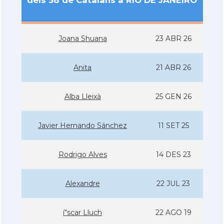
dels 38 de Catalans a RIO DE JANEIRO
Joana Shuana
23 ABR 26
Anita
21 ABR 26
Alba Lleixà
25 GEN 26
Javier Hernando Sánchez
11 SET 25
Rodrigo Alves
14 DES 23
Alexandre
22 JUL 23
í“scar Lluch
22 AGO 19