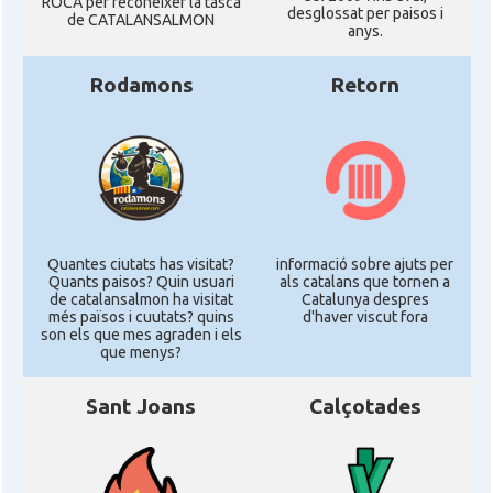
ROCA per reconéixer la tasca
desglossat per paisos i
de CATALANSALMON
anys.
Rodamons
Retorn
Quantes ciutats has visitat?
informació sobre ajuts per
Quants paisos? Quin usuari
als catalans que tornen a
de catalansalmon ha visitat
Catalunya despres
més països i cuutats? quins
d'haver viscut fora
son els que mes agraden i els
que menys?
Sant Joans
Calçotades