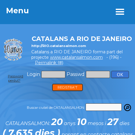
Menu
Menu
CATALANS A RIO DE JANEIRO
http://RIO.catalansalmon.com
Catalans a RIO DE JANEIRO forma part del
projecte
www.catalansalmon.com
- (196) -
Permalink (#)
Login
Passwd
Password
perdut?
REGISTRA'T
Buscar ciutat de CATALANSALMON:
20
10
27
CATALANSALMON:
anys
mesos i
dies
( 7.635 dies )
posant en contacte catalans