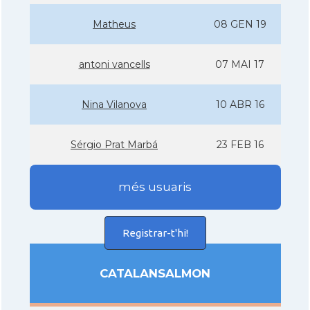
Matheus
08 GEN 19
antoni vancells
07 MAI 17
Nina Vilanova
10 ABR 16
Sérgio Prat Marbá
23 FEB 16
més usuaris
Registrar-t'hi!
CATALANSALMON