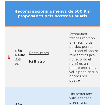
Recomanacions a menys de 500 Km
proposades pels nostres usuaris
Restaurant
francès molt bo
SI aneu, no us
perdeu per res
São
del mon el postre
Restaurants
Paulo
rollo torrijas (ara
359
no recordo el
Ici Bistrô
km
nom) es un
postre premiat...
val la pena anar-hi
nomes pel
postre!
Hip restaurant
with a terrace
presenting
São