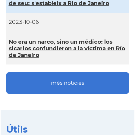
de seu: s'estableix a Rio de Janeiro
2023-10-06
No era un narco, sino un médico: los
sicarios confundieron a la ví­ctima en Rí­o
de Janeiro
més noticies
Útils