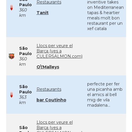
Restaurants
inventive takes
Paulo
on Mediterranean
360
Tanit
tapas & heartier
km
meals molt bon
restaurant per un
xef catala
Llocs per veure el
São
Barça (ves a
Paulo
CULERSALMON.com)
360
km
O\'Malleys
perfecte per fer
São
Restaurants
una picanha amb
Paulo
el amics al bell
363
bar Coutinho
mig de vila
km
madalena...
Llocs per veure el
São
Barça (ves a