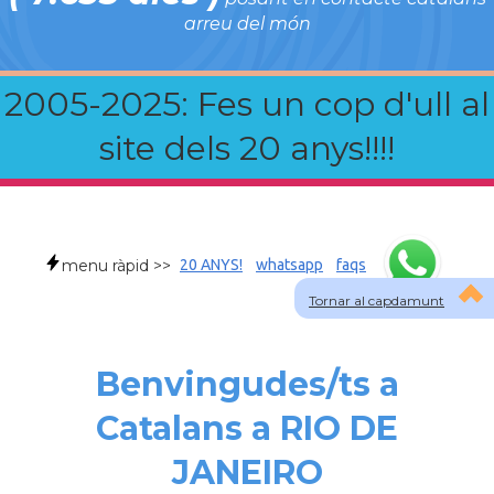
arreu del món
2005-2025: Fes un cop d'ull al
site dels 20 anys!!!!
menu ràpid >>
20 ANYS!
whatsapp
faqs
Tornar al capdamunt
Benvingudes/ts a
Catalans a RIO DE
JANEIRO