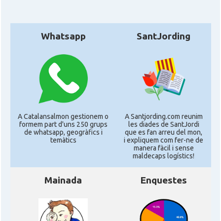
Whatsapp
SantJording
A Catalansalmon gestionem o
A Santjording.com reunim
formem part d'uns 250 grups
les diades de SantJordi
de whatsapp, geogràfics i
que es fan arreu del mon,
temàtics
i expliquem com fer-ne de
manera fàcil i sense
maldecaps logí­stics!
Mainada
Enquestes