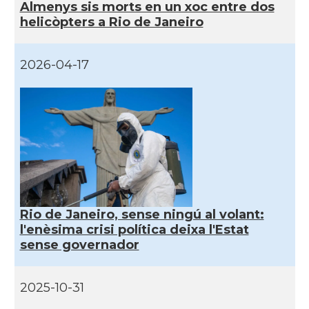
Almenys sis morts en un xoc entre dos
helicòpters a Rio de Janeiro
2026-04-17
Rio de Janeiro, sense ningú al volant:
l'enèsima crisi política deixa l'Estat
sense governador
2025-10-31