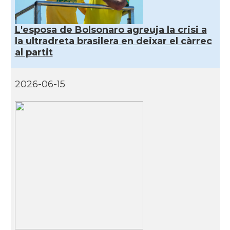
Oficina Exterior de Catalunya a São
Acció
Paulo
L'esposa de Bolsonaro agreuja la crisi a
la ultradreta brasilera en deixar el càrrec
Consolat
Consolat general a Porto Alegre
al partit
Consolat
Consolat general a Rio de Janeiro
2026-06-15
Consolat
Consolat general a Salvador
Consolat
Consolat general a São Paulo
Ambaixada
Ambaixada espanyola a Brasil
* + ambaixades i consolats