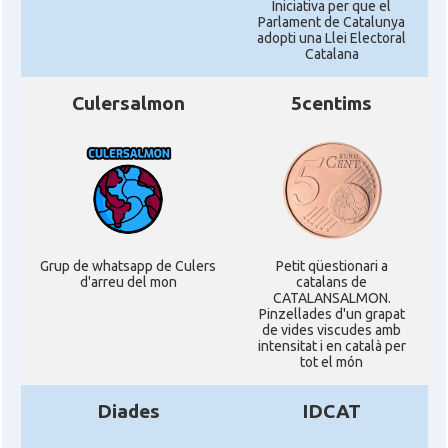
Iniciativa per que el
Parlament de Catalunya
adopti una Llei Electoral
Catalana
Culersalmon
5centims
Grup de whatsapp de Culers
Petit qüestionari a
d'arreu del mon
catalans de
CATALANSALMON.
Pinzellades d'un grapat
de vides viscudes amb
intensitat i en català per
tot el món
Diades
IDCAT