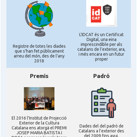
L'IDCAT és un Certificat
Digital, una eina
imprescindible per als
Registre de totes les diades
catalans de l'exterior, ara,
que s'han fet públicament
i més encara en un futur
arreu del món, des de l'any
proper
2018
Premis
Padró
El 2016 l'Institut de Projecció
Exterior de la Cultura
Dades del del padró de
Catalana ens atorgà el PREMI
Catalans a l'exterior des
JOSEP MARIA BATISTA I
del 2009 fins avui,