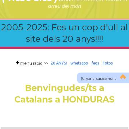
arreu del món
2005-2025: Fes un cop d'ull al
site dels 20 anys!!!!
menu ràpid >>
20 ANYS!
whatsapp
faqs
Fotos
Tornar al capdamunt
Benvingudes/ts a
Catalans a HONDURAS