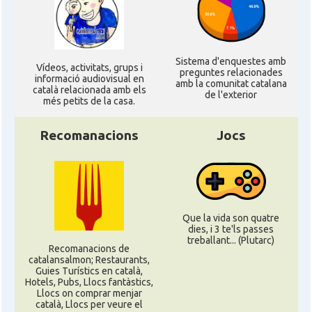
Sistema d'enquestes amb
Ví­deos, activitats, grups i
preguntes relacionades
informació audiovisual en
amb la comunitat catalana
català relacionada amb els
de l'exterior
més petits de la casa.
Recomanacions
Jocs
Que la vida son quatre
dies, i 3 te'ls passes
treballant... (Plutarc)
Recomanacions de
catalansalmon; Restaurants,
Guies Turístics en català,
Hotels, Pubs, Llocs fantàstics,
Llocs on comprar menjar
català, Llocs per veure el