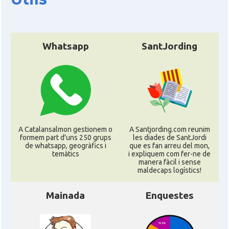
Whatsapp
SantJording
A Catalansalmon gestionem o
A Santjording.com reunim
formem part d'uns 250 grups
les diades de SantJordi
de whatsapp, geogràfics i
que es fan arreu del mon,
temàtics
i expliquem com fer-ne de
manera fàcil i sense
maldecaps logí­stics!
Mainada
Enquestes