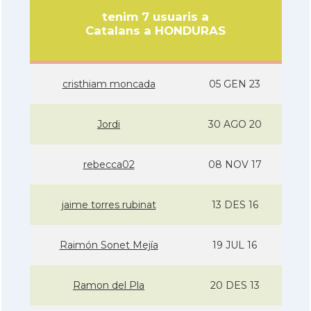
tenim 7 usuaris a
Catalans a HONDURAS
cristhiam moncada
05 GEN 23
Jordi
30 AGO 20
rebecca02
08 NOV 17
jaime torres rubinat
13 DES 16
Raimón Sonet Mejí­a
19 JUL 16
Ramon del Pla
20 DES 13