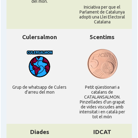
del món.
Iniciativa per que el
Parlament de Catalunya
adopti una Llei Electoral
Catalana
Culersalmon
5centims
Grup de whatsapp de Culers
Petit qüestionari a
d'arreu del mon
catalans de
CATALANSALMON.
Pinzellades d'un grapat
de vides viscudes amb
intensitat i en català per
tot el món
Diades
IDCAT