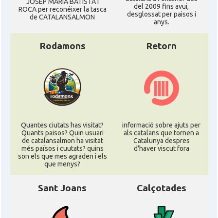
JOSEP MARIA BATISTA I
del 2009 fins avui,
ROCA per reconéixer la tasca
desglossat per paisos i
de CATALANSALMON
anys.
Rodamons
Retorn
Quantes ciutats has visitat?
informació sobre ajuts per
Quants paisos? Quin usuari
als catalans que tornen a
de catalansalmon ha visitat
Catalunya despres
més països i cuutats? quins
d'haver viscut fora
son els que mes agraden i els
que menys?
Sant Joans
Calçotades