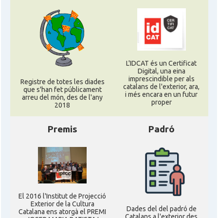
L'IDCAT és un Certificat
Digital, una eina
imprescindible per als
Registre de totes les diades
catalans de l'exterior, ara,
que s'han fet públicament
i més encara en un futur
arreu del món, des de l'any
proper
2018
Premis
Padró
El 2016 l'Institut de Projecció
Exterior de la Cultura
Dades del del padró de
Catalana ens atorgà el PREMI
Catalans a l'exterior des