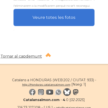
l'eliminarem o la modificarem perquè no se't reconegui.
Veure totes les fotos
.
Tornar al capdemunt
Catalans a HONDURAS (WEB:202 / CIUTAT: 933) -
[Nseg: 1]
http://Honduras.catalansalmon.com
Catalansalmon.com
-
4
.0 [
02·2025
]
216.73.217.108 - [ US ] -
info@catalansalmon.com