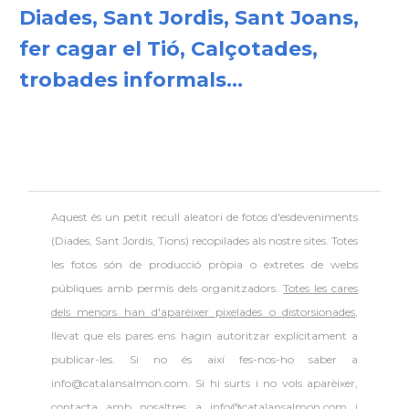
Diades, Sant Jordis, Sant Joans,
fer cagar el Tió, Calçotades,
trobades informals...
Aquest és un petit recull aleatori de
fotos d'esdeveniments
(Diades, Sant Jordis, Tions) recopilades als nostre sites. Totes
les fotos són de producció pròpia o extretes de webs
públiques amb permís dels organitzadors.
Totes les cares
dels menors han d'aparèixer pixelades o distorsionades
,
llevat que els pares ens hagin autoritzar explícitament a
publicar-les. Si no és així fes-nos-ho saber a
info@catalansalmon.com. Si hi surts i no vols aparèixer,
contacta amb nosaltres a info@catalansalmon.com i