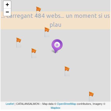
+
−
... carregant 484 webs... un moment si us
plau
Leaflet
| CATALANSALMON :: Map data ©
OpenStreetMap
contributors, Imagery ©
Mapbox