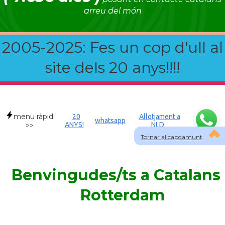
arreu del món
2005-2025: Fes un cop d'ull al
site dels 20 anys!!!!
menu ràpid
20
Allotjament a
whatsapp
ANYS!
NLD
>>
Tornar al capdamunt
Benvingudes/ts a Catalans
Rotterdam