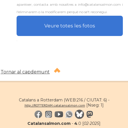
aparèixer, contacta amb nosaltres a info@catalansalmon.com i
l'eliminarem o la modificarem perquè no se't reconegui.
Veure totes les fotos
.
Tornar al capdemunt
Catalans a Rotterdam (WEB:216 / CIUTAT: 6) -
[Nseg: 1]
http://ROTTERDAM.catalansalmon.com
Catalansalmon.com
-
4
.0 [
02·2025
]