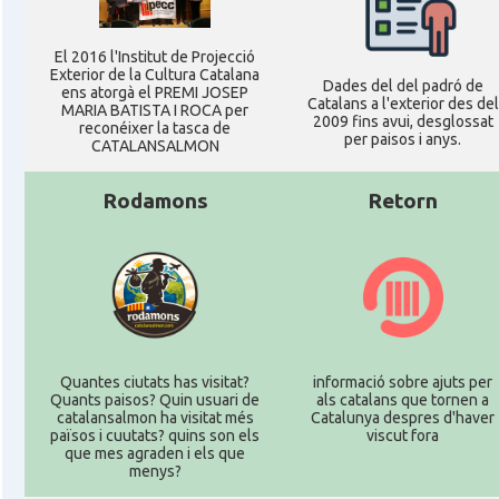
El 2016 l'Institut de Projecció
Exterior de la Cultura Catalana
Dades del del padró de
ens atorgà el PREMI JOSEP
Catalans a l'exterior des del
MARIA BATISTA I ROCA per
2009 fins avui, desglossat
reconéixer la tasca de
per paisos i anys.
CATALANSALMON
Rodamons
Retorn
Quantes ciutats has visitat?
informació sobre ajuts per
Quants paisos? Quin usuari de
als catalans que tornen a
catalansalmon ha visitat més
Catalunya despres d'haver
països i cuutats? quins son els
viscut fora
que mes agraden i els que
menys?