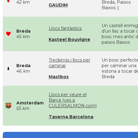
42 km
Breda, Paisos
GAUDIM
Baixos ;)
Un castell enmig
Llocs fantàstics
Breda
d'un llac a tocar 
45 km
bosc mes antic d
Kasteel Bouvigne
paisos Baixos
Treckings i llocs per
Un bosc perfect
Breda
caminar
per caminar una
46 km
estona a tocar d
Mastbos
Breda
Llocs per veure el
Barça (ves a
Amsterdam
CULERSALMON.com)
55 km
Taverna Barcelona