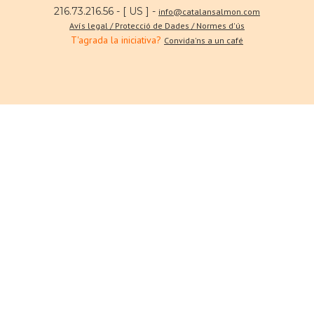
216.73.216.56 - [ US ] -
info@catalansalmon.com
Avís legal / Protecció de Dades / Normes d'ús
T'agrada la iniciativa?
Convida'ns a un café