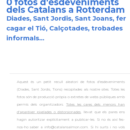
0 fotos d'esdeveniments
dels Catalans a Rotterdam
Diades, Sant Jordis, Sant Joans, fer
cagar el Tió, Calçotades, trobades
informals...
Aquest és un petit recull aleatori de
fotos d'esdeveniments
(Diades, Sant Jordis, Tions) recopilades als nostre sites. Totes les
fotos són de producció pròpia o extretes de webs públiques amb
permís dels organitzadors.
Totes les cares dels menors han
d'aparèixer pixelades o distorsionades
, llevat que els pares ens
hagin autoritzar explícitament a publicar-les. Si no és així fes-
nos-ho saber a info@catalansalmon.com. Si hi surts i no vols