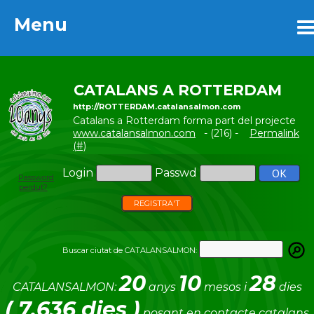
Menu
Menu
CATALANS A ROTTERDAM
http://ROTTERDAM.catalansalmon.com
Catalans a Rotterdam forma part del projecte
www.catalansalmon.com
- (216) -
Permalink
(#)
Login
Passwd
Password
perdut?
REGISTRA'T
Buscar ciutat de CATALANSALMON:
20
10
28
CATALANSALMON:
anys
mesos i
dies
( 7.636 dies )
posant en contacte catalans