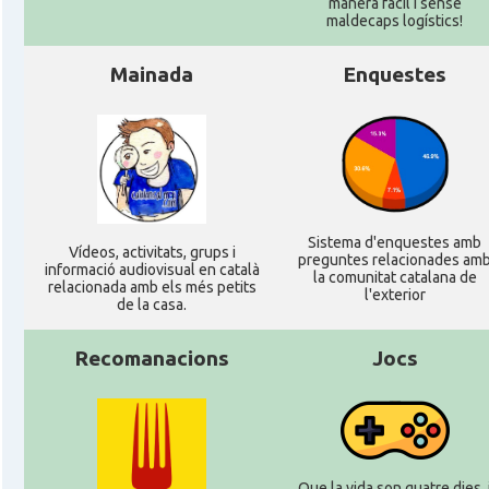
manera fàcil i sense
maldecaps logí­stics!
Mainada
Enquestes
Sistema d'enquestes amb
Ví­deos, activitats, grups i
preguntes relacionades am
informació audiovisual en català
la comunitat catalana de
relacionada amb els més petits
l'exterior
de la casa.
Recomanacions
Jocs
Que la vida son quatre dies, 