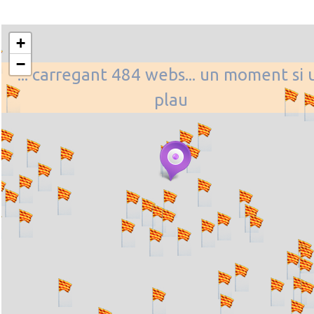
+
−
... carregant 484 webs... un moment si 
plau