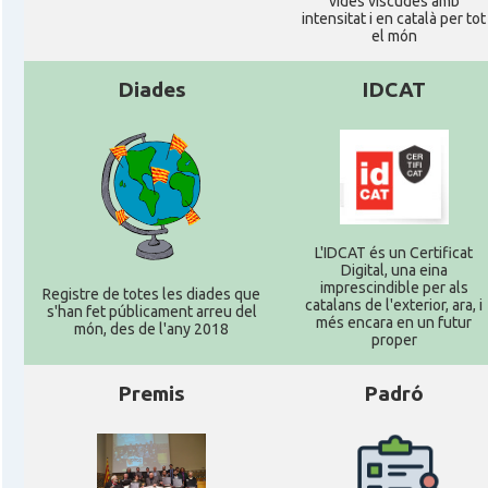
vides viscudes amb
intensitat i en català per tot
el món
Diades
IDCAT
L'IDCAT és un Certificat
Digital, una eina
imprescindible per als
Registre de totes les diades que
catalans de l'exterior, ara, i
s'han fet públicament arreu del
més encara en un futur
món, des de l'any 2018
proper
Premis
Padró