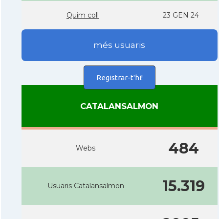
Quim coll
23 GEN 24
més usuaris
Registrar-t'hi!
CATALANSALMON
484
Webs
15.319
Usuaris Catalansalmon