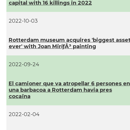
capital with 16 killings in 2022
2022-10-03
Rotterdam museum acquires 'biggest asse
ever' with Joan MiríƒÂ³ painting
2022-09-24
El camioner que va atropellar 6 persones en
una barbacoa a Rotterdam havia pres
cocaïna
2022-02-04