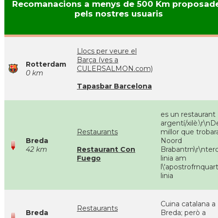
Recomanacions a menys de 500 Km proposad
pels nostres usuaris
Llocs per veure el
Barça (ves a
Rotterdam
CULERSALMON.com)
0 km
Tapasbar Barcelona
es un restaurant
argentí/xilè.\r\nD
Restaurants
millor que trobar
Breda
Noord
42 km
Restaurant Con
Brabantrn\r\nter
Fuego
linia am
l\'apostrofrnquar
linia
Cuina catalana a
Restaurants
Breda
Breda; però a