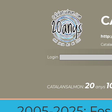
C
http
Catala
Login
20
1
CATALANSALMON:
anys
2005-2025: Fes u