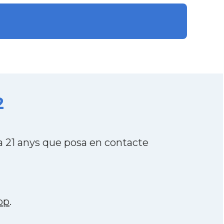
2
 21 anys que posa en contacte
pp
.