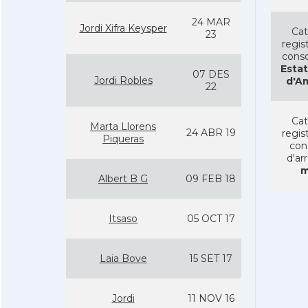
24 MAR
Jordi Xifra Keysper
Cat
23
regist
conso
Estat
07 DES
Jordi Robles
d'A
22
Cat
Marta Llorens
24 ABR 19
regist
Piqueras
con
d'ar
m
Albert B G
09 FEB 18
Itsaso
05 OCT 17
Laia Bove
15 SET 17
Jordi
11 NOV 16