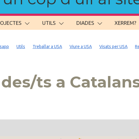
ROJECTES
UTILS
DIADES
XERREM?
sapp
Utils
Treballar a USA
Viure a USA
Visats per USA
R
des/ts a Catalan