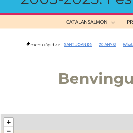
CATALANSALMON
P
menu ràpid >>
SANT JOAN 06
20 ANYS!
What
Benvingu
+
−