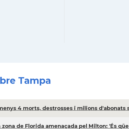
sobre Tampa
menys 4 morts, destrosses i milions d'abonats 
 zona de Florida amenaçada pel Milton: 'És qües