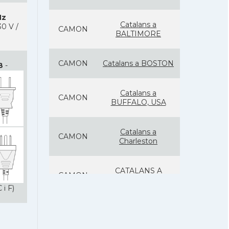
Hz
Catalans a
0 V /
CAMON
BALTIMORE
CAMON
Catalans a BOSTON
B
-
Catalans a
CAMON
BUFFALO, USA
Catalans a
CAMON
Charleston
CATALANS A
CAMON
CHICAGO
 i F)
Catalans a
CAMON
CLEVELAND