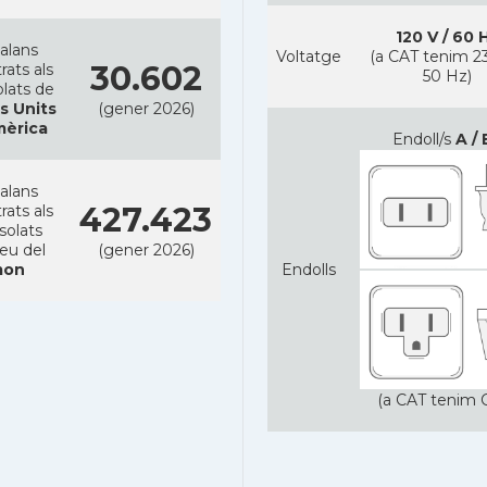
120 V / 60 
alans
Voltatge
(a CAT tenim 23
30.602
rats als
50 Hz)
lats de
s Units
(gener 2026)
mèrica
Endoll/s
A / 
alans
427.423
rats als
solats
reu del
(gener 2026)
on
Endolls
(a CAT tenim C