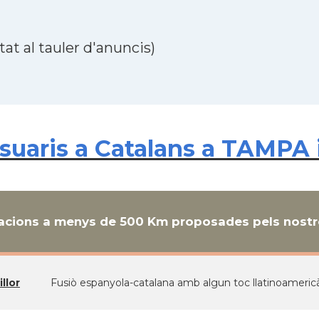
at al tauler d'anuncis)
uaris a Catalans a TAMPA i
cions a menys de 500 Km proposades pels nostre
llor
Fusiò espanyola-catalana amb algun toc llatinoamericà