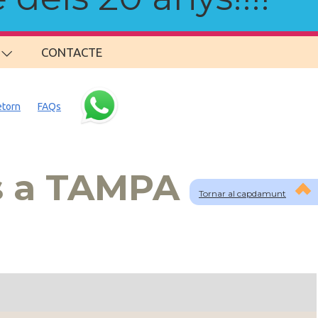
CONTACTE
etorn
FAQs
s a TAMPA
Tornar al capdamunt