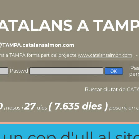
ATALANS A TAM
://TAMPA.catalansalmon.com
ns a TAMPA forma part del projecte
www.catalansalmon.com
- 
Pa
Passwd
per
Buscar ciutat de C
0
27
( 7.635 dies )
mesos i
dies
posant en c
n cop d'ull al site