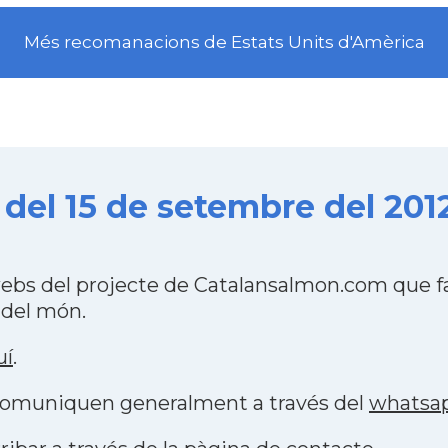
Més recomanacions de Estats Units d'Amèrica
del 15 de setembre del 201
ebs del projecte de Catalansalmon.com que fa
 del món.
uí
.
s comuniquen generalment a través del
whatsa