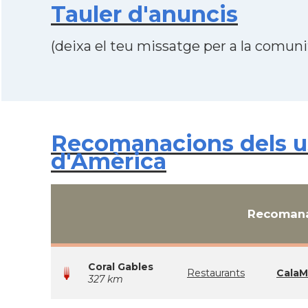
Tauler d'anuncis
(deixa el teu missatge per a la comunit
Recomanacions dels us
d'Amèrica
Recomana
Coral Gables
Restaurants
CalaMi
327 km