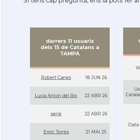
Si tens cap pregunta, ens la pots fer ar
darrers 11 usuaris
dels 15 de Catalans a
TAMPA
W
Robert Canes
18 JUN 26
Us
Catal
Lucia Anton del Rio
22 ABR 26
sergi
22 ABR 26
Data 
Enric Torres
21 MAI 25