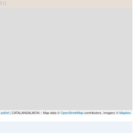
lau
Leaflet
| CATALANSALMON :: Map data ©
OpenStreetMap
contributors, Imagery ©
Mapbox