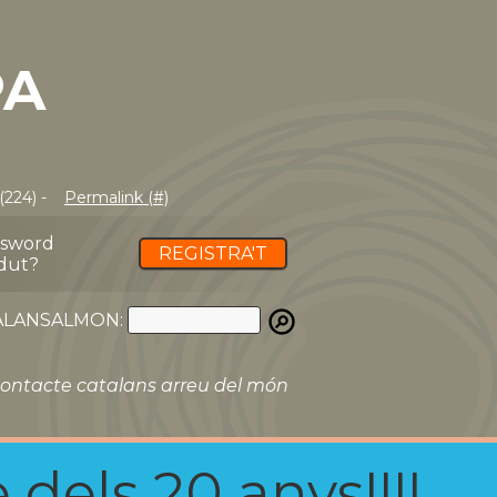
PA
(224) -
Permalink (#)
ssword
REGISTRA'T
dut?
ATALANSALMON:
ontacte catalans arreu del món
 dels 20 anys!!!!