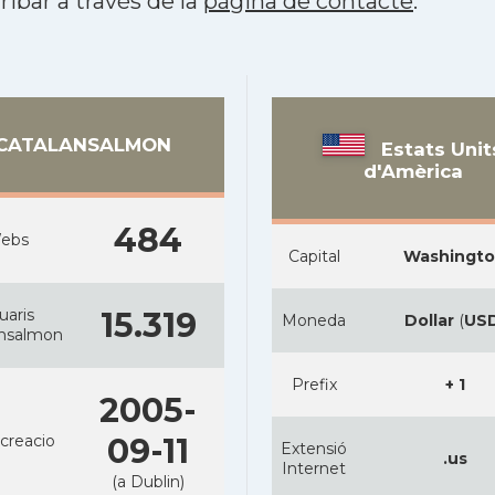
ribar a través de la
pàgina de contacte
.
CATALANSALMON
Estats Unit
d'Amèrica
484
ebs
Capital
Washingt
uaris
15.319
Moneda
Dollar
(
US
ansalmon
Prefix
+ 1
2005-
creacio
09-11
Extensió
.us
Internet
(a Dublin)