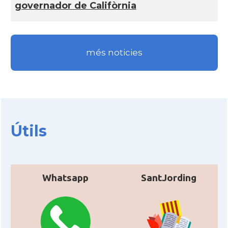
governador de Califòrnia
Consolat
Consolat general a Boston
Consolat
Consolat general a Chicago
més noticies
Consolat
Consolat general a Houston
Consolat
Consolat general a Los Angeles
Útils
Consolat
Consolat general a Miami
Consolat
Consolat general a New York City
Whatsapp
SantJording
Consolat
Consolat general a San Francisco
Consolat
Consolat general a Washington