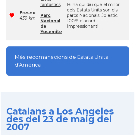
fantàstics
Hi ha qui diu que el millor
dels Estats Units son els
Fresno
Parc
parcs Nacionals. Jo estic
439 km
Nacional
100% d'acord.
de
Impressionant!
Yosemite
Més recomanacions de Estats Units
d'Amèrica
Catalans a Los Angeles
des del 23 de maig del
2007