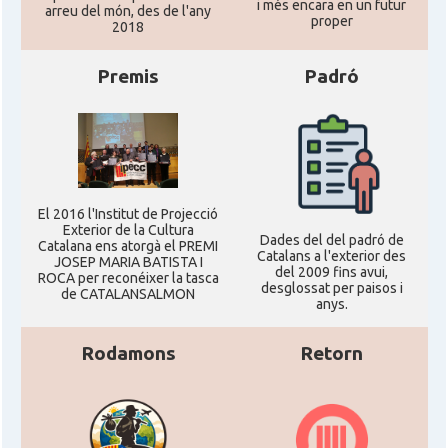
i més encara en un futur
arreu del món, des de l'any
proper
2018
Premis
Padró
El 2016 l'Institut de Projecció
Exterior de la Cultura
Dades del del padró de
Catalana ens atorgà el PREMI
Catalans a l'exterior des
JOSEP MARIA BATISTA I
del 2009 fins avui,
ROCA per reconéixer la tasca
desglossat per paisos i
de CATALANSALMON
anys.
Rodamons
Retorn