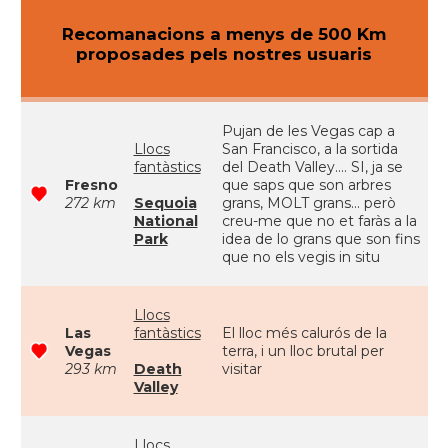
Recomanacions a menys de 500 Km
proposades pels nostres usuaris
Pujan de les Vegas cap a
Llocs
San Francisco, a la sortida
fantàstics
del Death Valley.... SI, ja se
Fresno
que saps que son arbres
272 km
Sequoia
grans, MOLT grans... però
National
creu-me que no et faràs a la
Park
idea de lo grans que son fins
que no els vegis in situ
Llocs
Las
fantàstics
El lloc més calurós de la
Vegas
terra, i un lloc brutal per
293 km
Death
visitar
Valley
Llocs