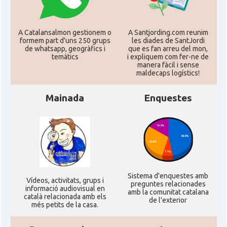
Ambaixada espanyola a Estats Units
Ambaixada
d'Amèrica
A Catalansalmon gestionem o
A Santjording.com reunim
formem part d'uns 250 grups
les diades de SantJordi
* + ambaixades i consolats
de whatsapp, geogràfics i
que es fan arreu del mon,
temàtics
i expliquem com fer-ne de
manera fàcil i sense
maldecaps logí­stics!
Mainada
Enquestes
Sistema d'enquestes amb
Ví­deos, activitats, grups i
preguntes relacionades
informació audiovisual en
amb la comunitat catalana
català relacionada amb els
de l'exterior
més petits de la casa.