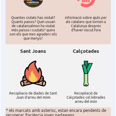
Quantes ciutats has visitat?
informació sobre ajuts per
Quants paisos? Quin usuari
als catalans que tornen a
de catalansalmon ha visitat
Catalunya despres
més països i cuutats? quins
d'haver viscut fora
son els que mes agraden i els
que menys?
Sant Joans
Calçotades
Recopliacio de diades de Sant
Recopilació de
Joan d'arreu del móm
Calçotades cel.lebrades
arreu del món
* els marcats amb asterisc, estan encara pendents de
recuperar. Paciència joves padawans...