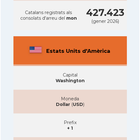
427.423
Catalans registrats als
consolats d'arreu del
mon
(gener 2026)
Estats Units d'Amèrica
Capital
Washington
Moneda
Dollar
(
USD
)
Prefix
+ 1