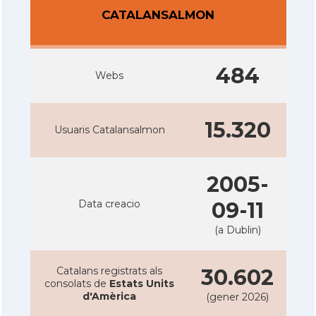
CATALANSALMON
484
Webs
15.320
Usuaris Catalansalmon
2005-
Data creacio
09-11
(a Dublin)
Catalans registrats als
30.602
consolats de
Estats Units
d'Amèrica
(gener 2026)