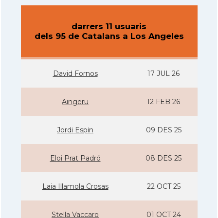
darrers 11 usuaris
dels 95 de Catalans a Los Angeles
David Fornos
17 JUL 26
Aingeru
12 FEB 26
Jordi Espin
09 DES 25
Eloi Prat Padró
08 DES 25
Laia Illamola Crosas
22 OCT 25
Stella Vaccaro
01 OCT 24