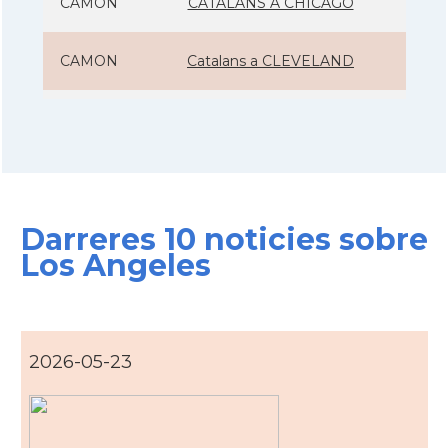
CAMON
CATALANS A CHICAGO
CAMON
Catalans a CLEVELAND
CAMON
Catalans a COLORADO
CAMON
Catalans a COLUMBUS
Darreres 10 noticies sobre
CAMON
Catalans a CONNECTICUT
Los Angeles
CAMON
Catalans a DALLAS
CAMON
Catalans a DAVIS
2026-05-23
CAMON
Catalans a DETROIT