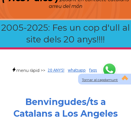
arreu del món
2005-2025: Fes un cop d'ull al
site dels 20 anys!!!!
menu ràpid >>
20 ANYS!
whatsapp
faqs
Tornar al capdamunt
Benvingudes/ts a
Catalans a Los Angeles