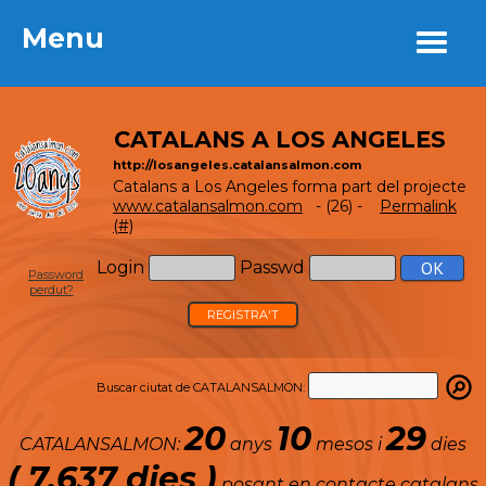
Menu
Menu
CATALANS A LOS ANGELES
http://losangeles.catalansalmon.com
Catalans a Los Angeles forma part del projecte
www.catalansalmon.com
- (26) -
Permalink
(#)
Login
Passwd
Password
perdut?
REGISTRA'T
Buscar ciutat de CATALANSALMON:
20
10
29
CATALANSALMON:
anys
mesos i
dies
( 7.637 dies )
posant en contacte catalans