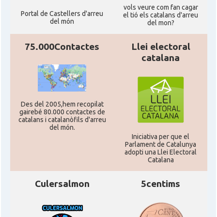
vols veure com fan cagar
Portal de Castellers d'arreu
el tió els catalans d'arreu
del món
del mon?
75.000Contactes
Llei electoral
catalana
Des del 2005,hem recopilat
gairebé 80.000 contactes de
catalans i catalanòfils d'arreu
del món.
Iniciativa per que el
Parlament de Catalunya
adopti una Llei Electoral
Catalana
Culersalmon
5centims