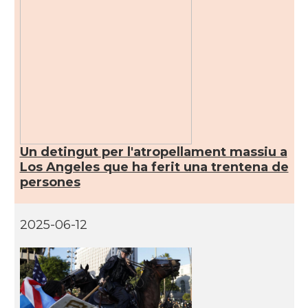
CAMON
Catalans a RENO
CAMON
Catalans a SAINT LOUIS
CAMON
Catalans a San Antonio - Texas
CAMON
Catalans a San Diego
Un detingut per l'atropellament massiu a
Los Angeles que ha ferit una trentena de
CAMON
Catalans a SAN FRANCISCO
persones
CAMON
Catalans a Sarasota, Florida, USA
2025-06-12
CAMON
Catalans a SEATTLE
Catalans a Silicon Valley (San Jose),
CAMON