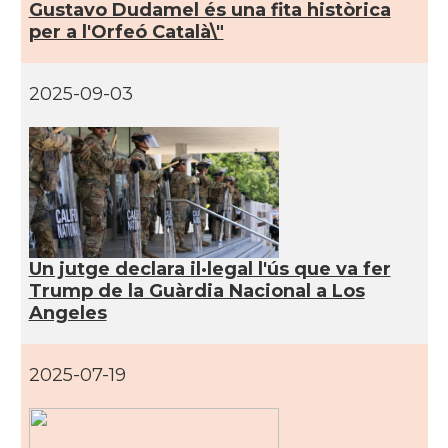
Gustavo Dudamel és una fita històrica
per a l'Orfeó Català\"
CAMON
CATALANS A NEW YORK
2025-09-03
CAMON
Catalans a OKLAHOMA
CAMON
Catalans a ORLANDO
Catalans a Philadelphia,
CAMON
Pennsylvania, USA
Un jutge declara il·legal l'ús que va fer
Trump de la Guàrdia Nacional a Los
CAMON
Catalans a PHOENIX
Angeles
CAMON
Catalans a Portland (OR)
2025-07-19
CAMON
Catalans a PROVIDENCE