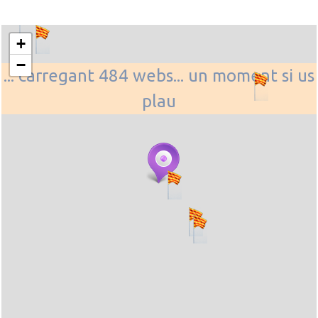
+
−
... carregant 484 webs... un moment si us
plau