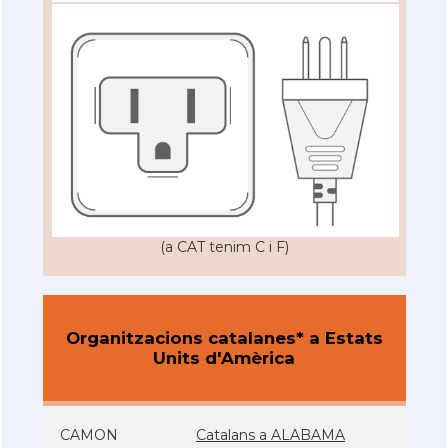
(a CAT tenim C i F)
Organitzacions catalanes* a Estats
Units d'Amèrica
CAMON
Catalans a ALABAMA