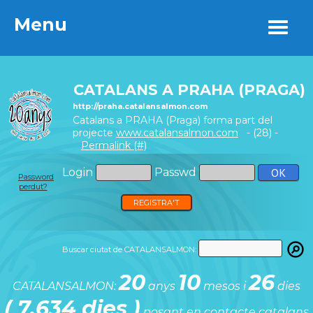
Menu
Menu
CATALANS A PRAHA (PRAGA)
http://praha.catalansalmon.com
Catalans a PRAHA (Praga) forma part del
projecte
www.catalansalmon.com
- (28) -
Permalink (#)
Login
Passwd
Password
perdut?
REGISTRA'T
Buscar ciutat de CATALANSALMON:
20
10
26
CATALANSALMON:
anys
mesos i
dies
( 7.634 dies )
posant en contacte catalans