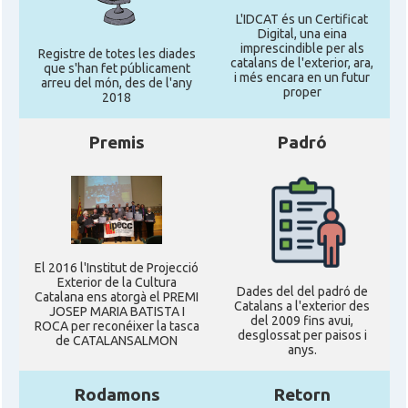
L'IDCAT és un Certificat
Digital, una eina
imprescindible per als
Registre de totes les diades
catalans de l'exterior, ara,
que s'han fet públicament
i més encara en un futur
arreu del món, des de l'any
proper
2018
Premis
Padró
El 2016 l'Institut de Projecció
Exterior de la Cultura
Dades del del padró de
Catalana ens atorgà el PREMI
Catalans a l'exterior des
JOSEP MARIA BATISTA I
del 2009 fins avui,
ROCA per reconéixer la tasca
desglossat per paisos i
de CATALANSALMON
anys.
Rodamons
Retorn