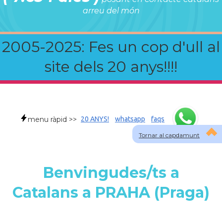
arreu del món
2005-2025: Fes un cop d'ull al
site dels 20 anys!!!!
menu ràpid >>
20 ANYS!
whatsapp
faqs
Tornar al capdamunt
Benvingudes/ts a
Catalans a PRAHA (Praga)