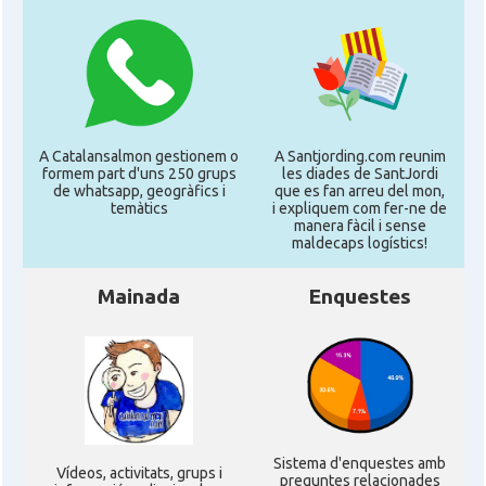
A Catalansalmon gestionem o
A Santjording.com reunim
formem part d'uns 250 grups
les diades de SantJordi
de whatsapp, geogràfics i
que es fan arreu del mon,
temàtics
i expliquem com fer-ne de
manera fàcil i sense
maldecaps logí­stics!
Mainada
Enquestes
Sistema d'enquestes amb
Ví­deos, activitats, grups i
preguntes relacionades