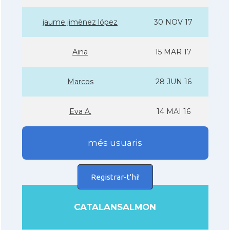
jaume jimènez lópez
30 NOV 17
Aina
15 MAR 17
Marcos
28 JUN 16
Eva A.
14 MAI 16
més usuaris
Registrar-t'hi!
CATALANSALMON