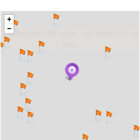
+
−
... carregant 484 webs... un moment si us
plau