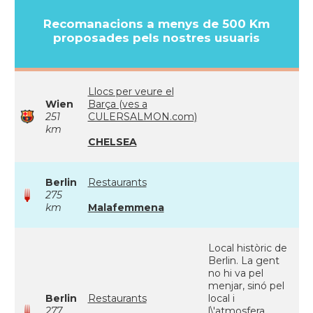
Recomanacions a menys de 500 Km
proposades pels nostres usuaris
Llocs per veure el
Wien
Barça (ves a
251
CULERSALMON.com)
km
CHELSEA
Berlin
Restaurants
275
km
Malafemmena
Local històric de
Berlin. La gent
no hi va pel
menjar, sinó pel
Berlin
Restaurants
local i
277
l\'atmosfera.