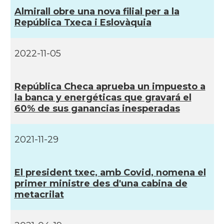
Almirall obre una nova filial per a la
República Txeca i Eslovàquia
2022-11-05
República Checa aprueba un impuesto a
la banca y energéticas que gravará el
60% de sus ganancias inesperadas
2021-11-29
El president txec, amb Covid, nomena el
primer ministre des d'una cabina de
metacrilat