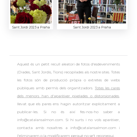
Sant Jordi 2023 a Praha
Sant Jordi 2023 a Praha
Aquest és un petit recull aleatori de
fotos d'esdeveniments
(Diades, Sant Jordis, Tions) recopilades als nostre sites. Totes
les fotos són de producció pròpia o extretes de webs
públiques amb permís dels organitzadors.
Totes les cares
dels menors han d'aparèixer pixelades o distorsionades
,
llevat que els pares ens hagin autoritzar explícitament a
publicar-les. Si no és així fes-nos-ho saber a
info@catalansalmon.com. Si hi surts i no vols aparèixer,
contacta amb nosaltres a info@catalansalmon.com i
l'eliminarem o la modificarem perquè no se't reconegui.