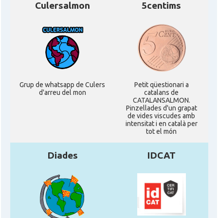
Culersalmon
5centims
Grup de whatsapp de Culers
Petit qüestionari a
d'arreu del mon
catalans de
CATALANSALMON.
Pinzellades d'un grapat
de vides viscudes amb
intensitat i en català per
tot el món
Diades
IDCAT