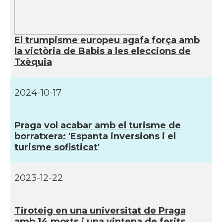
El trumpisme europeu agafa força amb
la victòria de Babis a les eleccions de
Txèquia
2024-10-17
Praga vol acabar amb el turisme de
borratxera: 'Espanta inversions i el
turisme sofisticat'
2023-12-22
Tiroteig en una universitat de Praga
amb 14 morts i una vintena de ferits,