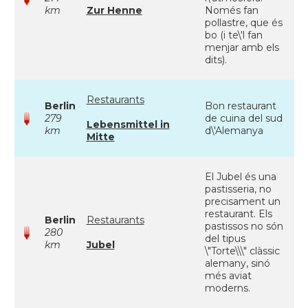
km
Zur Henne
Només fan
pollastre, que és
bo (i te\'l fan
menjar amb els
dits).
Restaurants
Berlin
Bon restaurant
279
de cuina del sud
Lebensmittel in
km
d\'Alemanya
Mitte
El Jubel és una
pastisseria, no
precisament un
restaurant. Els
Berlin
Restaurants
pastissos no són
280
del tipus
km
Jubel
\"Torte\\\" clàssic
alemany, sinó
més aviat
moderns.