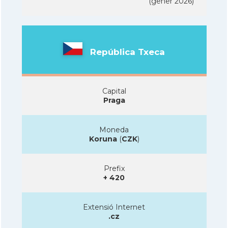
(gener 2026)
República Txeca
Capital
Praga
Moneda
Koruna
(
CZK
)
Prefix
+ 420
Extensió Internet
.cz