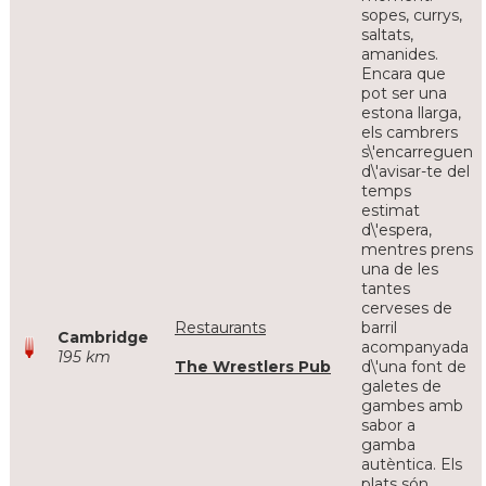
sopes, currys,
saltats,
amanides.
Encara que
pot ser una
estona llarga,
els cambrers
s\'encarreguen
d\'avisar-te del
temps
estimat
d\'espera,
mentres prens
una de les
tantes
cerveses de
Restaurants
barril
Cambridge
acompanyada
195 km
The Wrestlers Pub
d\'una font de
galetes de
gambes amb
sabor a
gamba
autèntica. Els
plats són