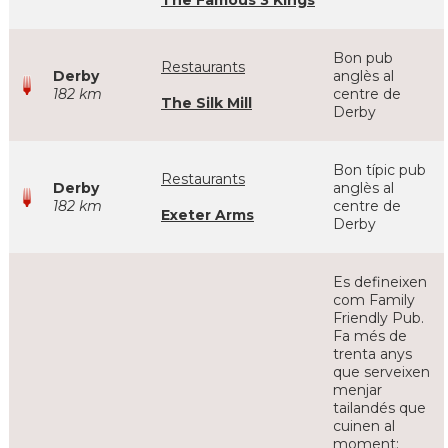
The Famous 3 Kings
Bon pub
Restaurants
Derby
anglès al
182 km
centre de
The Silk Mill
Derby
Bon típic pub
Restaurants
Derby
anglès al
182 km
centre de
Exeter Arms
Derby
Es defineixen
com Family
Friendly Pub.
Fa més de
trenta anys
que serveixen
menjar
tailandés que
cuinen al
moment: