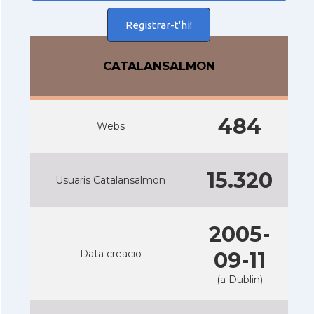
Registrar-t'hi!
CATALANSALMON
484
Webs
15.320
Usuaris Catalansalmon
2005-
Data creacio
09-11
(a Dublin)