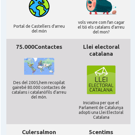
CAMON
Catalans a Portsmouth
vols veure com fan cagar
CAMON
Catalans a READING
Portal de Castellers d'arreu
el tió els catalans d'arreu
del món
del mon?
CAMON
Catalans a RUGBY
75.000Contactes
Llei electoral
catalana
CAMON
Catalans a SHEFFIELD
CAMON
Catalans a SOUTHAMPTON
Des del 2005,hem recopilat
gairebé 80.000 contactes de
catalans i catalanòfils d'arreu
CAMON
Catalans a STIRLING
del món.
Iniciativa per que el
Parlament de Catalunya
CAMON
Catalans a WIGHT
adopti una Llei Electoral
Catalana
CAMON
Catalans a YORK
Culersalmon
5centims