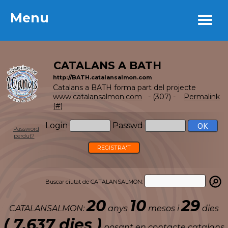
Menu
Menu
CATALANS A BATH
http://BATH.catalansalmon.com
Catalans a BATH forma part del projecte
www.catalansalmon.com
- (307) -
Permalink
(#)
Login
Passwd
Password
perdut?
REGISTRA'T
Buscar ciutat de CATALANSALMON:
20
10
29
CATALANSALMON:
anys
mesos i
dies
( 7.637 dies )
posant en contacte catalans