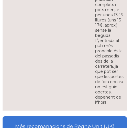
complets i
pots menjar
per unes 13-15
lliures (uns 15-
17€, aprox.)
sense la
beguda.
L\'entrada al
pub més
probable és la
del passadís
des de la
carretera, ja
que pot ser
que les portes
de fora encara
no estiguin
obertes,
depenent de
l\'hora.
Més recomanacions de Regne Unit (UK)