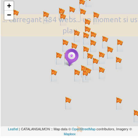
+
−
... carregant 484 webs... un moment si us
plau
Leaflet
| CATALANSALMON :: Map data ©
OpenStreetMap
contributors, Imagery ©
Mapbox