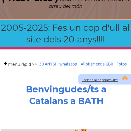
arreu del món
2005-2025: Fes un cop d'ull al
site dels 20 anys!!!!
menu ràpid >>
20 ANYS!
whatsapp
Allotjament a GBR
Fotos
Tornar al capdamunt
Benvingudes/ts a
Catalans a BATH