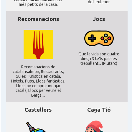
de l'exterior
CAMON
Catalans a Lincoln
més petits de la casa.
Recomanacions
Jocs
CAMON
Catalans a LIVERPOOL
CAMON
CATALANS A LONDON - Londres
CAMON
CATALANS A MANCHESTER
Que la vida son quatre
dies, i 3 te'ls passes
treballant... (Plutarc)
Recomanacions de
CAMON
Catalans a MILTON KEYNES
catalansalmon; Restaurants,
Guies Turístics en català,
Hotels, Pubs, Llocs fantàstics,
Llocs on comprar menjar
CAMON
Catalans a Newcastle upon Tyne
català, Llocs per veure el
Barça ...
CAMON
Catalans a NOTTINGHAM
Castellers
Caga Tió
CAMON
Catalans a OXFORD, UK, Anglaterra