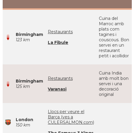
Cuina del
Marroc amb
plats com
Restaurants
Birmingham
tagines i
123 km
couscous. Bon
La Fibule
servei en un
restaurant
petit i acollidor
Cuina India
Restaurants
amb molt bon
Birmingham
servei i una
125 km
Varanasi
decoració
original
Llocs per veure el
Barça (ves a
London
CULERSALMON.com)
150 km