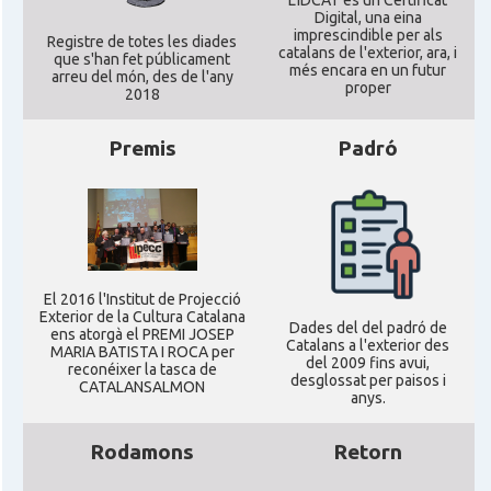
Digital, una eina
imprescindible per als
Registre de totes les diades
catalans de l'exterior, ara, i
que s'han fet públicament
més encara en un futur
arreu del món, des de l'any
proper
2018
Premis
Padró
El 2016 l'Institut de Projecció
Exterior de la Cultura Catalana
Dades del del padró de
ens atorgà el PREMI JOSEP
Catalans a l'exterior des
MARIA BATISTA I ROCA per
del 2009 fins avui,
reconéixer la tasca de
desglossat per paisos i
CATALANSALMON
anys.
Rodamons
Retorn