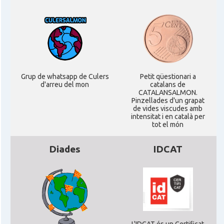
Casal
Catalans UK
Casal
Centre Català d'Escòcia
Grup de whatsapp de Culers
Petit qüestionari a
Delegació del Govern al Regne Unit i
Delegació
d'arreu del mon
catalans de
Irlanda
CATALANSALMON.
Pinzellades d'un grapat
de vides viscudes amb
Consolat
Consolat general a Edinburgh
intensitat i en català per
tot el món
Consolat
Consolat general a London
Diades
IDCAT
Ambaixada espanyola a Regne Unit
Ambaixada
(UK)
* + ambaixades i consolats
L'IDCAT és un Certificat