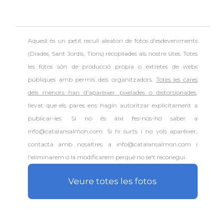
Aquest és un petit recull aleatori de
fotos d'esdeveniments
(Diades, Sant Jordis, Tions) recopilades als nostre sites. Totes
les fotos són de producció pròpia o extretes de webs
públiques amb permís dels organitzadors.
Totes les cares
dels menors han d'aparèixer pixelades o distorsionades
,
llevat que els pares ens hagin autoritzar explícitament a
publicar-les. Si no és així fes-nos-ho saber a
info@catalansalmon.com. Si hi surts i no vols aparèixer,
contacta amb nosaltres a info@catalansalmon.com i
l'eliminarem o la modificarem perquè no se't reconegui.
Veure totes les fotos
.