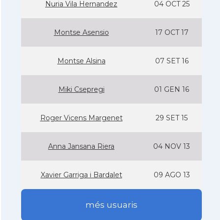
Nuria Vila Hernandez
04 OCT 25
Montse Asensio
17 OCT 17
Montse Alsina
07 SET 16
Miki Csepregi
01 GEN 16
Roger Vicens Margenet
29 SET 15
Anna Jansana Riera
04 NOV 13
Xavier Garriga i Bardalet
09 AGO 13
més usuaris