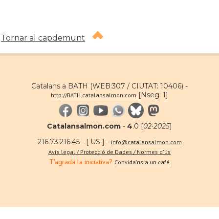
Tornar al capdemunt
Catalans a BATH (WEB:307 / CIUTAT: 10406) -
[Nseg: 1]
http://BATH.catalansalmon.com
Catalansalmon.com
-
4
.0 [
02·2025
]
216.73.216.45 - [ US ] -
info@catalansalmon.com
Avís legal / Protecció de Dades / Normes d'ús
T'agrada la iniciativa?
Convida'ns a un café