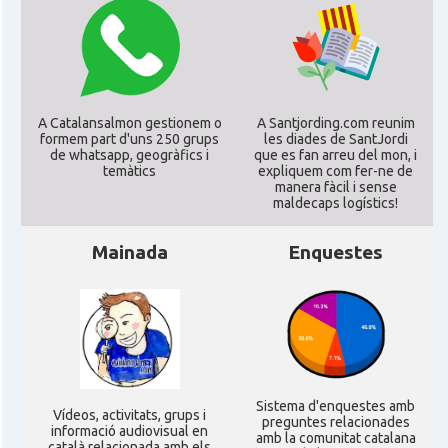
CAMON
Catalans a GUERNSEY
CAMON
CATALANS A GUILDFORD
A Catalansalmon gestionem o
A Santjording.com reunim
formem part d'uns 250 grups
les diades de SantJordi
de whatsapp, geogràfics i
que es fan arreu del mon, i
CAMON
Catalans a HEREFORD
temàtics
expliquem com fer-ne de
manera fàcil i sense
maldecaps logí­stics!
CAMON
Catalans a Ipswich
Mainada
Enquestes
CAMON
Catalans a KETTERING
CAMON
Catalans a Leeds - Uk
CAMON
Catalans a LEICESTER
Sistema d'enquestes amb
Ví­deos, activitats, grups i
preguntes relacionades
informació audiovisual en
amb la comunitat catalana
català relacionada amb els