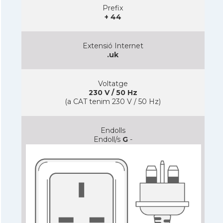
Prefix
+ 44
Extensió Internet
.uk
Voltatge
230 V / 50 Hz
(a CAT tenim 230 V / 50 Hz)
Endolls
Endoll/s
G
-