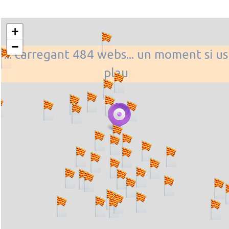
+
−
... carregant 484 webs... un moment si us
plau