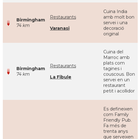
Cuina India
Restaurants
amb molt bon
Birmingham
servei i una
74 km
Varanasi
decoració
original
Cuina del
Marroc amb
plats com
Restaurants
Birmingham
tagines i
74 km
couscous. Bon
La Fibule
servei en un
restaurant
petit i acollidor
Es defineixen
com Family
Friendly Pub.
Fa més de
trenta anys
que serveixen