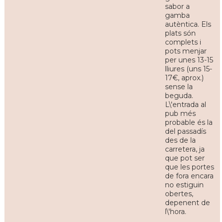
sabor a
gamba
autèntica. Els
plats són
complets i
pots menjar
per unes 13-15
lliures (uns 15-
17€, aprox.)
sense la
beguda.
L\'entrada al
pub més
probable és la
del passadís
des de la
carretera, ja
que pot ser
que les portes
de fora encara
no estiguin
obertes,
depenent de
l\'hora.