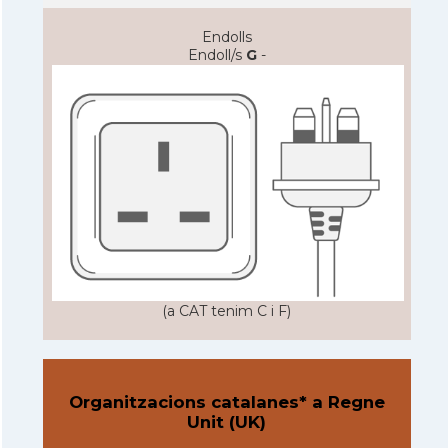
Endolls
Endoll/s
G
-
(a CAT tenim C i F)
Organitzacions catalanes* a Regne
Unit (UK)