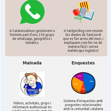
CAMON
Catalans a MILTON KEYNES
CAMON
Catalans a Newcastle upon Tyne
A Catalansalmon gestionem o
A Santjording.com reunim
CAMON
Catalans a NOTTINGHAM
formem part d'uns 250 grups
les diades de SantJordi
de whatsapp, geogràfics i
que es fan arreu del mon, i
temàtics
expliquem com fer-ne de
manera fàcil i sense
CAMON
Catalans a OXFORD, UK, Anglaterra
maldecaps logí­stics!
CAMON
Catalans a Portsmouth
Mainada
Enquestes
CAMON
Catalans a READING
CAMON
Catalans a RUGBY
Sistema d'enquestes amb
Ví­deos, activitats, grups i
CAMON
Catalans a SHEFFIELD
preguntes relacionades
informació audiovisual en
amb la comunitat catalana