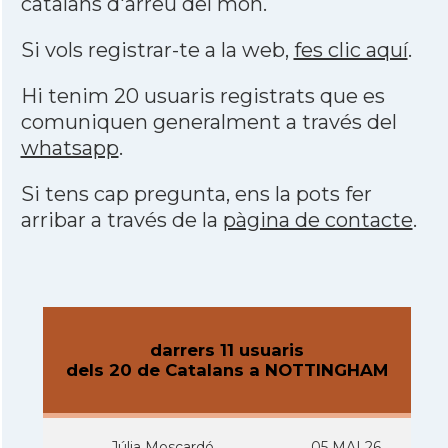
catalans d'arreu del món.
Si vols registrar-te a la web,
fes clic aquí
.
Hi tenim 20 usuaris registrats que es
comuniquen generalment a través del
whatsapp
.
Si tens cap pregunta, ens la pots fer
arribar a través de la
pàgina de contacte
.
darrers 11 usuaris
dels 20 de Catalans a NOTTINGHAM
Júlia Moscardó
05 MAI 26