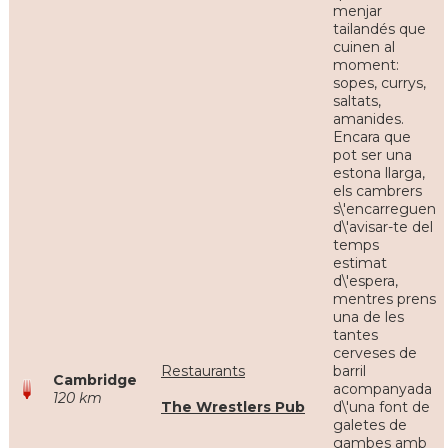
menjar
tailandés que
cuinen al
moment:
sopes, currys,
saltats,
amanides.
Encara que
pot ser una
estona llarga,
els cambrers
s\'encarreguen
d\'avisar-te del
temps
estimat
d\'espera,
mentres prens
una de les
tantes
cerveses de
Restaurants
barril
Cambridge
acompanyada
120 km
The Wrestlers Pub
d\'una font de
galetes de
gambes amb