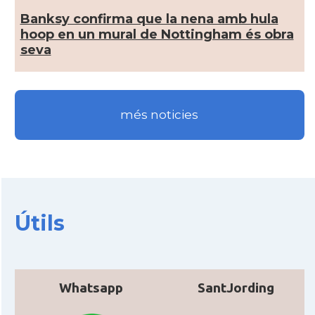
CAMON
Catalans a Ipswich
Banksy confirma que la nena amb hula
hoop en un mural de Nottingham és obra
CAMON
Catalans a KETTERING
seva
CAMON
Catalans a Leeds - Uk
més noticies
CAMON
Catalans a LEICESTER
CAMON
Catalans a Lincoln
CAMON
Catalans a LIVERPOOL
Útils
CAMON
CATALANS A LONDON - Londres
CAMON
CATALANS A MANCHESTER
Whatsapp
SantJording