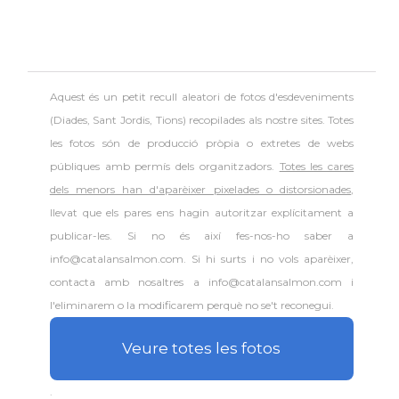
Aquest és un petit recull aleatori de
fotos d'esdeveniments
(Diades, Sant Jordis, Tions) recopilades als nostre sites. Totes
les fotos són de producció pròpia o extretes de webs
públiques amb permís dels organitzadors.
Totes les cares
dels menors han d'aparèixer pixelades o distorsionades
,
llevat que els pares ens hagin autoritzar explícitament a
publicar-les. Si no és així fes-nos-ho saber a
info@catalansalmon.com. Si hi surts i no vols aparèixer,
contacta amb nosaltres a info@catalansalmon.com i
l'eliminarem o la modificarem perquè no se't reconegui.
Veure totes les fotos
.