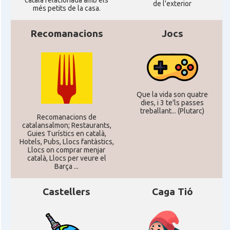
català relacionada amb els
de l'exterior
més petits de la casa.
CAMON
Catalans a SOUTHAMPTON
Recomanacions
Jocs
CAMON
Catalans a STIRLING
CAMON
Catalans a WIGHT
Que la vida son quatre
dies, i 3 te'ls passes
CAMON
Catalans a YORK
treballant... (Plutarc)
Recomanacions de
catalansalmon; Restaurants,
Guies Turístics en català,
Casal
Catalans UK
Hotels, Pubs, Llocs fantàstics,
Llocs on comprar menjar
català, Llocs per veure el
Casal
Centre Català d'Escòcia
Barça ...
Castellers
Caga Tió
Delegació del Govern al Regne Unit i
Delegació
Irlanda