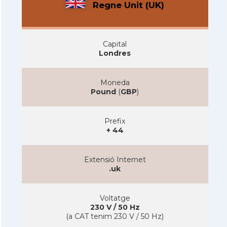
Regne Unit (UK)
Capital
Londres
Moneda
Pound
(
GBP
)
Prefix
+ 44
Extensió Internet
.uk
Voltatge
230 V / 50 Hz
(a CAT tenim 230 V / 50 Hz)