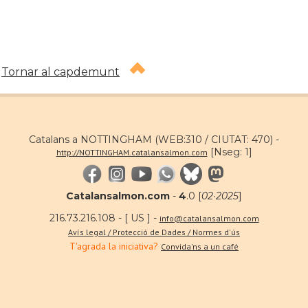
Tornar al capdemunt
Catalans a NOTTINGHAM (WEB:310 / CIUTAT: 470) -
[Nseg: 1]
http://NOTTINGHAM.catalansalmon.com
Catalansalmon.com
-
4
.0 [
02·2025
]
216.73.216.108 - [ US ] -
info@catalansalmon.com
Avís legal / Protecció de Dades / Normes d'ús
T'agrada la iniciativa?
Convida'ns a un café