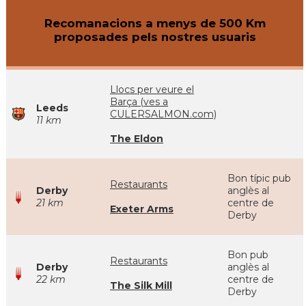
Recomanacions a menys de 500 Km
proposades pels nostres usuaris
Llocs per veure el
Barça (ves a
Leeds
CULERSALMON.com)
11 km
The Eldon
Bon típic pub
Restaurants
Derby
anglès al
21 km
centre de
Exeter Arms
Derby
Bon pub
Restaurants
Derby
anglès al
22 km
centre de
The Silk Mill
Derby