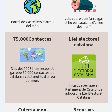
Consolat
Consolat general a Edinburgh
Consolat
Consolat general a London
vols veure com fan cagar
Portal de Castellers d'arreu
el tió els catalans d'arreu
del món
del mon?
Ambaixada espanyola a Regne Unit
Ambaixada
(UK)
75.000Contactes
Llei electoral
catalana
* + ambaixades i consolats
Des del 2005,hem recopilat
gairebé 80.000 contactes de
catalans i catalanòfils d'arreu
del món.
Iniciativa per que el
Parlament de Catalunya
adopti una Llei Electoral
Catalana
Culersalmon
5centims