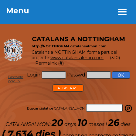
Menu
Menu
CATALANS A NOTTINGHAM
http://NOTTINGHAM.catalansalmon.com
Catalans a NOTTINGHAM forma part del
projecte
www.catalansalmon.com
- (310) -
Permalink (#)
Login
Passwd
Password
perdut?
REGISTRA'T
Buscar ciutat de CATALANSALMON:
20
10
26
CATALANSALMON:
anys
mesos i
dies
( 7.634 dies )
posant en contacte catalans