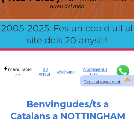
arreu del món
2005-2025: Fes un cop d'ull al
site dels 20 anys!!!!
menu ràpid
20
Allotjament a
whatsapp
ANYS!
GBR
>>
Tornar al capdamunt
Benvingudes/ts a
Catalans a NOTTINGHAM