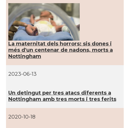
CAMON
CATALANS A EDINBURGH
CAMON
Catalans a Enniskillen
CAMON
Catalans a EXETER
La maternitat dels horrors: sis dones i
més d'un centenar de nadons, morts a
Nottingham
Catalans a Glasgow -Escòcia -
CAMON
Scotland
2023-06-13
CAMON
Catalans a GUERNSEY
Un detingut per tres atacs diferents a
CAMON
CATALANS A GUILDFORD
Nottingham amb tres morts i tres ferits
CAMON
Catalans a HEREFORD
2020-10-18