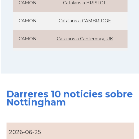
CAMON
Catalans a BRISTOL
CAMON
Catalans a CAMBRIDGE
CAMON
Catalans a Canterbury, UK
CAMON
Catalans a Cardiff
CAMON
Catalans a Chelmsford
Darreres 10 noticies sobre
CAMON
Catalans a CHELTENHAM
Nottingham
CAMON
Catalans a Chester
CAMON
Catalans a DERRY
2026-06-25