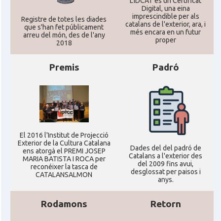
L'IDCAT és un Certificat
Digital, una eina
imprescindible per als
Registre de totes les diades
catalans de l'exterior, ara, i
que s'han fet públicament
més encara en un futur
arreu del món, des de l'any
proper
2018
Premis
Padró
El 2016 l'Institut de Projecció
Exterior de la Cultura Catalana
Dades del del padró de
ens atorgà el PREMI JOSEP
Catalans a l'exterior des
MARIA BATISTA I ROCA per
del 2009 fins avui,
reconéixer la tasca de
desglossat per paisos i
CATALANSALMON
anys.
Rodamons
Retorn