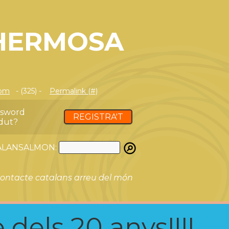
AHERMOSA
com
- (325) -
Permalink (#)
ssword
REGISTRA'T
dut?
ATALANSALMON:
ontacte catalans arreu del món
 dels 20 anys!!!!