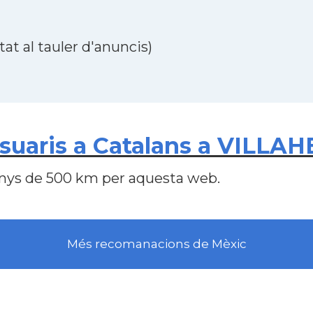
at al tauler d'anuncis)
suaris a Catalans a VILLA
nys de 500 km per aquesta web.
Més recomanacions de Mèxic