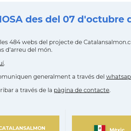
SA des del 07 d'octubre d
es 484 webs del projecte de Catalansalmon.c
s d'arreu del món.
uí
.
 comuniquen generalment a través del
whatsa
ribar a través de la
pàgina de contacte
.
CATALANSALMON
Mèxic