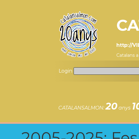
CA
http://
Catalans 
Login
20
1
CATALANSALMON:
anys
2005-2025: Fes u