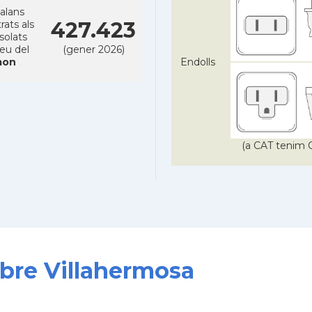
alans
427.423
rats als
solats
reu del
(gener 2026)
on
Endolls
(a CAT tenim C
obre Villahermosa