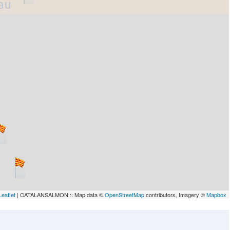
lau
Leaflet
| CATALANSALMON :: Map data ©
OpenStreetMap
contributors, Imagery ©
Mapbox