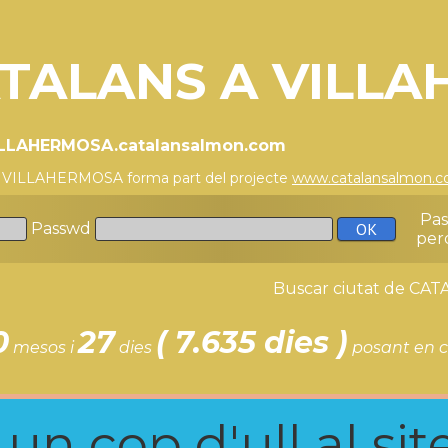
TALANS A VILL
VILLAHERMOSA.catalansalmon.com
a VILLAHERMOSA forma part del projecte
www.catalansalmon.
Pa
Passwd
per
Buscar ciutat de C
0
27
( 7.635 dies )
mesos i
dies
posant en c
n cop d'ull al site