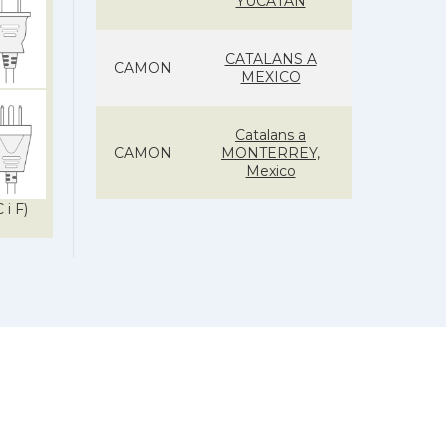
YUCATÁN
CATALANS A
CAMON
MEXICO
Catalans a
CAMON
MONTERREY,
Mexico
 i F)
CAMON
Catalans a PUEBLA
Catalans a
CAMON
QUERÉTARO,
Mexico
Catalans a SAN LUIS
CAMON
POTOSÍ