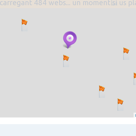
. carregant 484 webs... un moment si us p