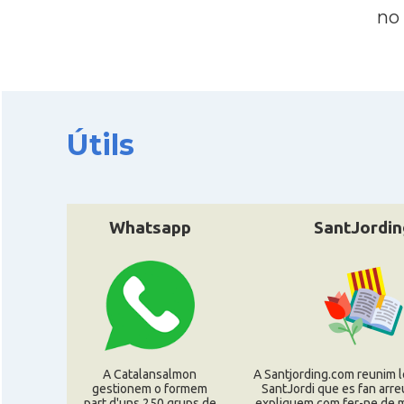
no
Útils
Whatsapp
SantJordin
A Catalansalmon
A Santjording.com reunim l
gestionem o formem
SantJordi que es fan arre
part d'uns 250 grups de
expliquem com fer-ne de ma