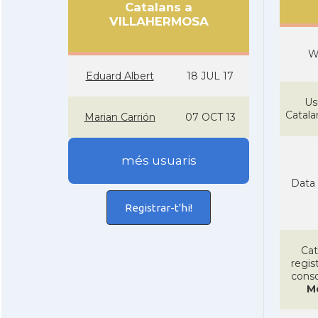
Catalans a
VILLAHERMOSA
W
Eduard Albert
18 JUL 17
Us
Catal
Marian Carrión
07 OCT 13
més usuaris
Data 
Registrar-t'hi!
Cat
regist
conso
M