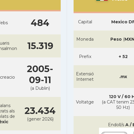
484
Capital
Mexico D
ebs
Moneda
Peso
(
MX
uaris
15.319
ansalmon
Prefix
+ 52
2005-
Extensió
.mx
creacio
09-11
Internet
(a Dublin)
120 V / 60 
Voltatge
(a CAT tenim 23
alans
50 Hz)
23.434
rats als
lats de
(gener 2026)
èxic
Endoll/s
A / 