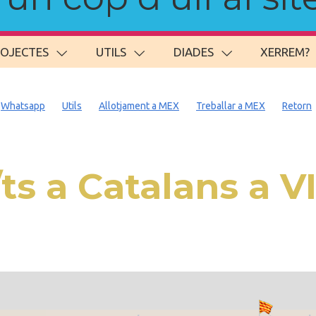
ROJECTES
UTILS
DIADES
XERREM?
Whatsapp
Utils
Allotjament a MEX
Treballar a MEX
Retorn
ts a Catalans a