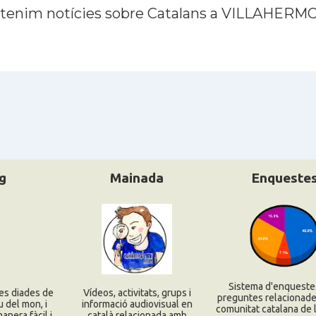
 tenim notícies sobre Catalans a VILLAHERM
g
Mainada
Enqueste
Sistema d'enqueste
es diades de
Ví­deos, activitats, grups i
preguntes relacionade
u del mon, i
informació audiovisual en
comunitat catalana de l
nera fàcil i
català relacionada amb