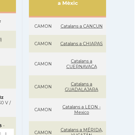
a Mèxic
F
CAMON
Catalans a CANCUN
N
)
CAMON
Catalans a CHIAPAS
Catalans a
CAMON
CUERNAVACA
Catalans a
CAMON
GUADALAJARA
Hz
0 V /
Catalans a LEON -
CAMON
Mexico
B
-
Catalans a MÉRIDA,
CAMON