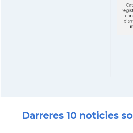
Cat
regist
con
d'ar
m
Darreres 10 noticies s