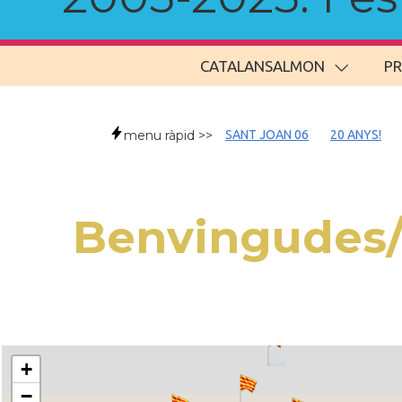
CATALANSALMON
P
menu ràpid >>
SANT JOAN 06
20 ANYS!
Benvingudes/
+
−