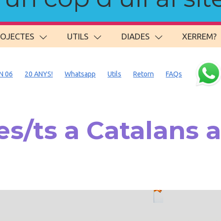
ROJECTES
UTILS
DIADES
XERREM?
N 06
20 ANYS!
Whatsapp
Utils
Retorn
FAQs
s/ts a Catalans 