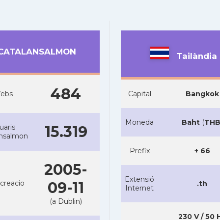
CATALANSALMON
Tailàndia
484
ebs
Capital
Bangkok
Moneda
Baht
(
TH
uaris
15.319
ansalmon
Prefix
+ 66
2005-
Extensió
creacio
09-11
.th
Internet
(a Dublin)
230 V / 50 