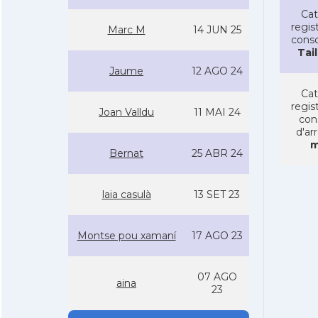
Cat
regist
Marc M
14 JUN 25
conso
Tai
Jaume
12 AGO 24
Cat
regist
Joan Valldu
11 MAI 24
con
d'ar
m
Bernat
25 ABR 24
laia casulà
13 SET 23
Montse pou xamaní­
17 AGO 23
07 AGO
aina
23