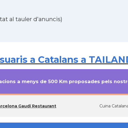
at al tauler d'anuncis)
uaris a Catalans a TAILAND
cions a menys de 500 Km proposades pels nostre
rcelona Gaudí Restaurant
Cuina Catalan