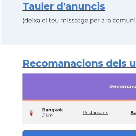
Tauler d'anuncis
(deixa el teu missatge per a la comunit
Recomanacions dels us
Recomana
Bangkok
Restaurants
Ba
5 km