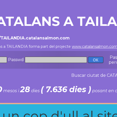
ATALANS A TAIL
//TAILANDIA.catalansalmon.com
ns a TAILANDIA forma part del projecte
www.catalansalmon.co
Pa
Passwd
per
Buscar ciutat de C
0
28
( 7.636 dies )
mesos i
dies
posant en c
n cop d'ull al site