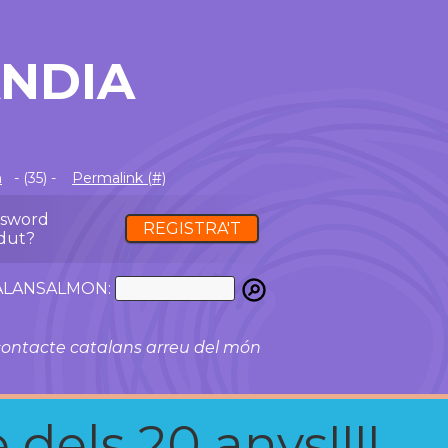
ANDIA
m
- (35) -
Permalink (#)
ssword
REGISTRA'T
dut?
ATALANSALMON:
ontacte catalans arreu del món
 dels 20 anys!!!!