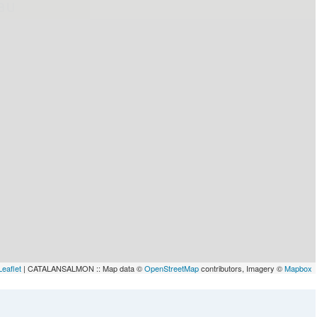
lau
Leaflet
| CATALANSALMON :: Map data ©
OpenStreetMap
contributors, Imagery ©
Mapbox