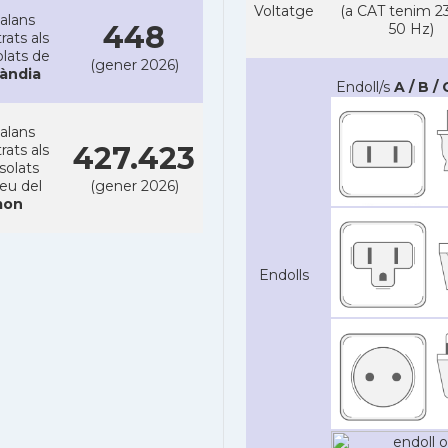
Voltatge
(a CAT tenim 23
alans
448
50 Hz)
rats als
lats de
(gener 2026)
làndia
Endoll/s
A / B / 
alans
427.423
rats als
solats
reu del
(gener 2026)
on
Endolls