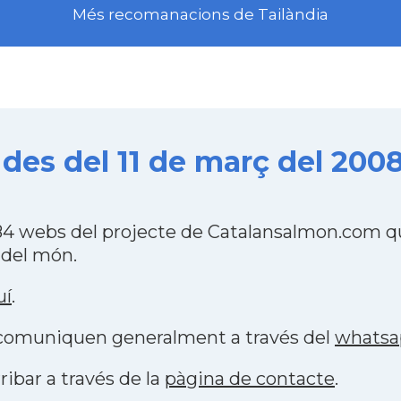
Més recomanacions de Tailàndia
des del 11 de març del 200
84 webs del projecte de Catalansalmon.com qu
 del món.
uí
.
s comuniquen generalment a través del
whatsa
ribar a través de la
pàgina de contacte
.