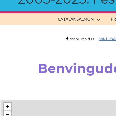
CATALANSALMON
P
menu ràpid >>
SANT JOA
Benvingude
+
−