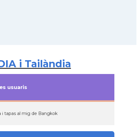
IA i Tailàndia
s usuaris
a i tapas al mig de Bangkok