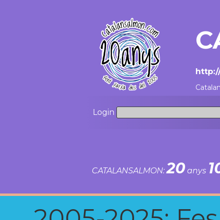
C
http:
Catala
Login
20
1
CATALANSALMON:
anys
2005-2025: Fes u