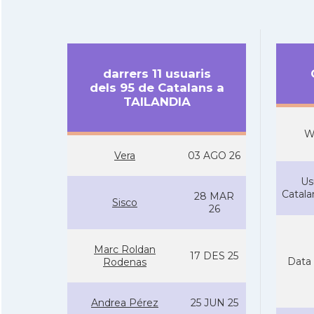
darrers 11 usuaris
dels 95 de Catalans a
TAILANDIA
W
Vera
03 AGO 26
Us
Catal
28 MAR
Sisco
26
Marc Roldan
17 DES 25
Data 
Rodenas
Andrea Pérez
25 JUN 25