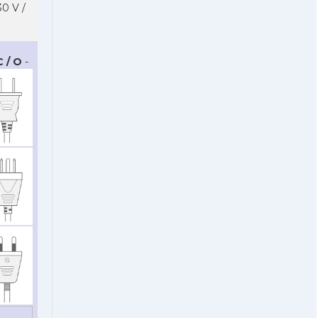
0 V /
C / O
-