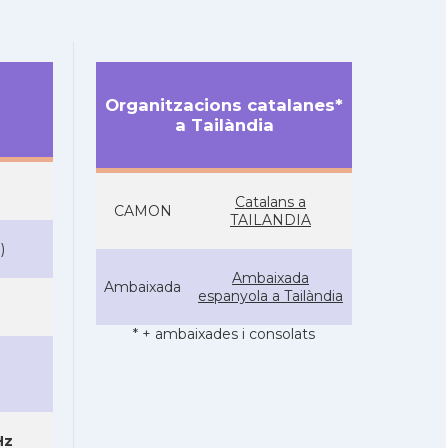
Organitzacions catalanes*
a Tailàndia
Catalans a
CAMON
TAILANDIA
B
)
Ambaixada
Ambaixada
espanyola a Tailàndia
* + ambaixades i consolats
Hz