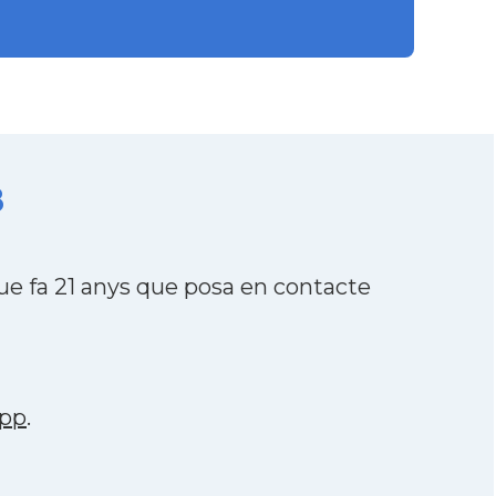
8
e fa 21 anys que posa en contacte
pp
.