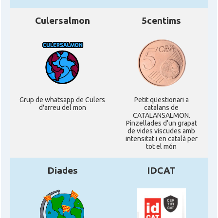
Culersalmon
5centims
Grup de whatsapp de Culers
Petit qüestionari a
d'arreu del mon
catalans de
CATALANSALMON.
Pinzellades d'un grapat
de vides viscudes amb
intensitat i en català per
tot el món
Diades
IDCAT