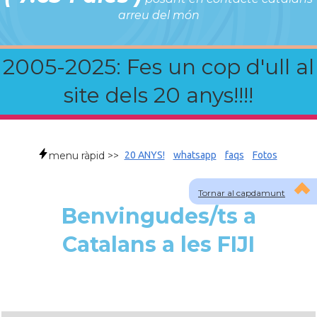
arreu del món
2005-2025: Fes un cop d'ull al
site dels 20 anys!!!!
menu ràpid >>
20 ANYS!
whatsapp
faqs
Fotos
Tornar al capdamunt
Benvingudes/ts a
Catalans a les FIJI