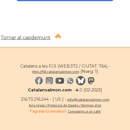
.
Tornar al capdemunt
Catalans a les FIJI (WEB:372 / CIUTAT: 764) -
[Nseg: 1]
http://FIJI.catalansalmon.com
Catalansalmon.com
-
4
.0 [
02·2025
]
216.73.216.244 - [ US ] -
info@catalansalmon.com
Avís legal / Protecció de Dades / Normes d'ús
T'agrada la iniciativa?
Convida'ns a un café