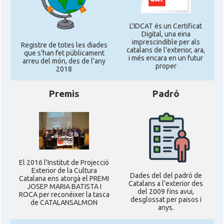
L'IDCAT és un Certificat
Digital, una eina
imprescindible per als
Registre de totes les diades
catalans de l'exterior, ara,
que s'han fet públicament
i més encara en un futur
arreu del món, des de l'any
proper
2018
Premis
Padró
El 2016 l'Institut de Projecció
Exterior de la Cultura
Dades del del padró de
Catalana ens atorgà el PREMI
Catalans a l'exterior des
JOSEP MARIA BATISTA I
del 2009 fins avui,
ROCA per reconéixer la tasca
desglossat per paisos i
de CATALANSALMON
anys.