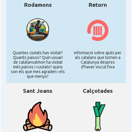
Rodamons
Retorn
Quantes ciutats has visitat?
informació sobre ajuts per
Quants paisos? Quin usuari
als catalans que tornen a
de catalansalmon ha visitat
Catalunya despres
més països i cuutats? quins
d'haver viscut fora
son els que mes agraden i els
que menys?
Sant Joans
Calçotades