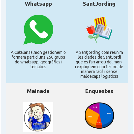
Whatsapp
SantJording
A Catalansalmon gestionem o
A Santjording.com reunim
formem part d'uns 250 grups
les diades de SantJordi
de whatsapp, geogràfics i
que es fan arreu del mon,
temàtics
i expliquem com fer-ne de
manera fàcil i sense
maldecaps logí­stics!
Mainada
Enquestes