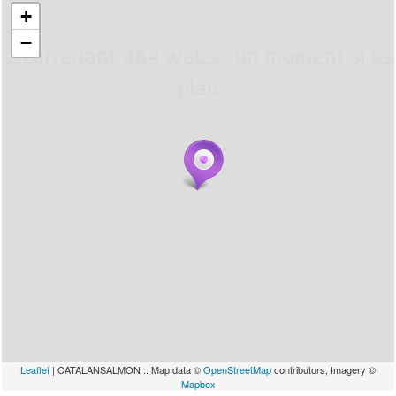
+
−
... carregant 484 webs... un moment si us
plau
Leaflet
| CATALANSALMON :: Map data ©
OpenStreetMap
contributors, Imagery ©
Mapbox