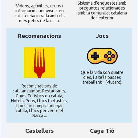
Sistema d'enquestes amb
Ví­deos, activitats, grups i
preguntes relacionades
informació audiovisual en
amb la comunitat catalana
català relacionada amb els
de l'exterior
més petits de la casa.
Recomanacions
Jocs
Que la vida son quatre
dies, i 3 te'ls passes
treballant... (Plutarc)
Recomanacions de
catalansalmon; Restaurants,
Guies Turístics en català,
Hotels, Pubs, Llocs fantàstics,
Llocs on comprar menjar
català, Llocs per veure el
Barça ...
Castellers
Caga Tió