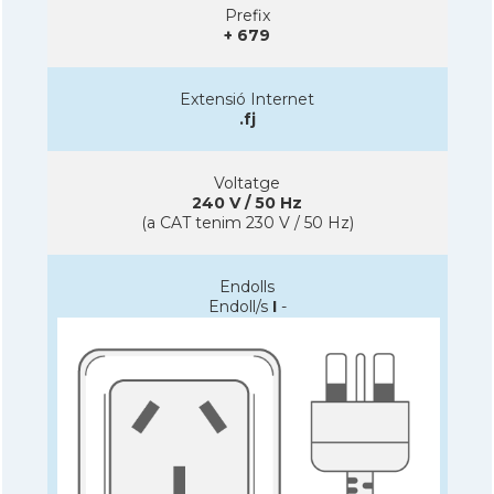
Prefix
+ 679
Extensió Internet
.fj
Voltatge
240 V / 50 Hz
(a CAT tenim 230 V / 50 Hz)
Endolls
Endoll/s
I
-