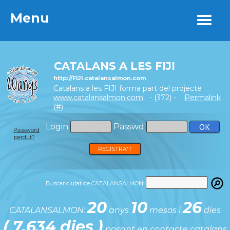
Menu
Menu
CATALANS A LES FIJI
http://FIJI.catalansalmon.com
Catalans a les FIJI forma part del projecte
www.catalansalmon.com
- (372) -
Permalink
(#)
Login
Passwd
Password
perdut?
REGISTRA'T
Buscar ciutat de CATALANSALMON:
20
10
26
CATALANSALMON:
anys
mesos i
dies
( 7.634 dies )
posant en contacte catalans