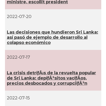
ministre, escollit president
2022-07-20
Las decisiones que hundieron Sri Lanka:
así­ pasó de ejemplo de desarrollo al
colapso económico
2022-07-17
La crisis detríƒÂ¡s de la revuelta popular
de Sri Lanka: depíƒÂ³sitos vacíƒÂ­os,
precios desbocados y corrupciíƒÂ³n
2022-07-15