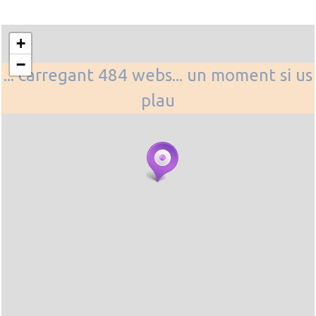
+
−
... carregant 484 webs... un moment si us
plau