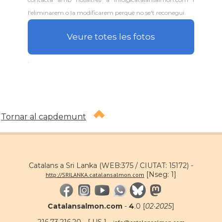
l'eliminarem o la modificarem perquè no se't reconegui.
Veure totes les fotos
.
Tornar al capdemunt
Catalans a Sri Lanka (WEB:375 / CIUTAT: 15172) -
[Nseg: 1]
http://SRILANKA.catalansalmon.com
Catalansalmon.com
-
4
.0 [
02·2025
]