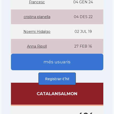
Francesc
04 GEN 24
cristina planella
04 DES 22
Noemi Hidalgo
02 JUL 19
Anna Ripoll
27 FEB 16
més usuaris
Registrar-t'hi!
CATALANSALMON