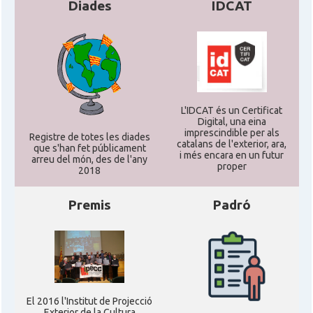
Diades
IDCAT
L'IDCAT és un Certificat
Digital, una eina
imprescindible per als
Registre de totes les diades
catalans de l'exterior, ara,
que s'han fet públicament
i més encara en un futur
arreu del món, des de l'any
proper
2018
Premis
Padró
El 2016 l'Institut de Projecció
Exterior de la Cultura