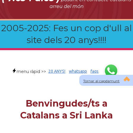
arreu del món
2005-2025: Fes un cop d'ull al
site dels 20 anys!!!!
menu ràpid >>
20 ANYS!
whatsapp
faqs
Tornar al capdamunt
Benvingudes/ts a
Catalans a Sri Lanka