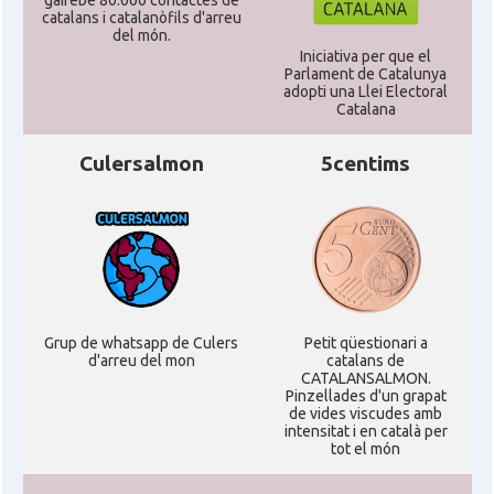
gairebé 80.000 contactes de
catalans i catalanòfils d'arreu
del món.
Iniciativa per que el
Parlament de Catalunya
adopti una Llei Electoral
Catalana
Culersalmon
5centims
Grup de whatsapp de Culers
Petit qüestionari a
d'arreu del mon
catalans de
CATALANSALMON.
Pinzellades d'un grapat
de vides viscudes amb
intensitat i en català per
tot el món