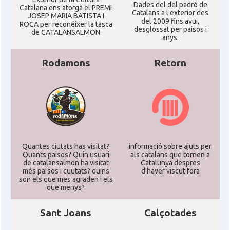
Dades del del padró de
Catalana ens atorgà el PREMI
Catalans a l'exterior des
JOSEP MARIA BATISTA I
del 2009 fins avui,
ROCA per reconéixer la tasca
desglossat per paisos i
de CATALANSALMON
anys.
Rodamons
Retorn
Quantes ciutats has visitat?
informació sobre ajuts per
Quants paisos? Quin usuari
als catalans que tornen a
de catalansalmon ha visitat
Catalunya despres
més països i cuutats? quins
d'haver viscut fora
son els que mes agraden i els
que menys?
Sant Joans
Calçotades