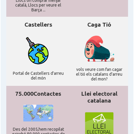
Llocs on comprar menjar
català, Llocs per veure el
Barça ...
Castellers
Caga Tió
vols veure com fan cagar
Portal de Castellers d'arreu
el tió els catalans d'arreu
del món
del mon?
75.000Contactes
Llei electoral
catalana
Des del 2005,hem recopilat