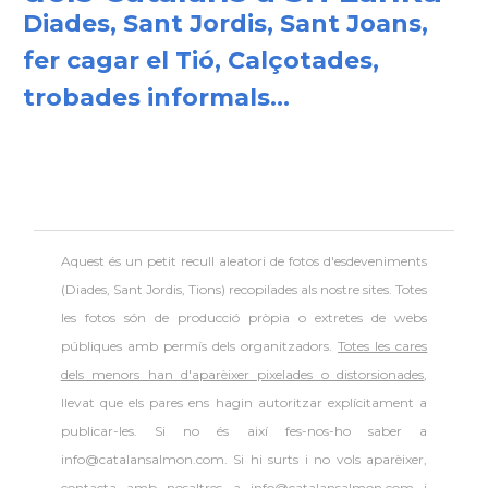
Diades, Sant Jordis, Sant Joans,
fer cagar el Tió, Calçotades,
trobades informals...
Aquest és un petit recull aleatori de
fotos d'esdeveniments
(Diades, Sant Jordis, Tions) recopilades als nostre sites. Totes
les fotos són de producció pròpia o extretes de webs
públiques amb permís dels organitzadors.
Totes les cares
dels menors han d'aparèixer pixelades o distorsionades
,
llevat que els pares ens hagin autoritzar explícitament a
publicar-les. Si no és així fes-nos-ho saber a
info@catalansalmon.com. Si hi surts i no vols aparèixer,
contacta amb nosaltres a info@catalansalmon.com i