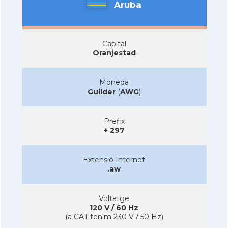
Aruba
Capital
Oranjestad
Moneda
Guilder
(
AWG
)
Prefix
+ 297
Extensió Internet
.aw
Voltatge
120 V / 60 Hz
(a CAT tenim 230 V / 50 Hz)