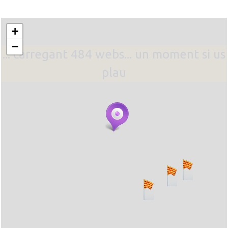
+
−
... carregant 484 webs... un moment si us
plau