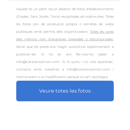
Aquest és un petit recull aleatori de
fotos d'esdeveniments
(Diades, Sant Jordis, Tions) recopilades als nostre sites. Totes
les fotos són de producció pròpia o extretes de webs
públiques amb permís dels organitzadors.
Totes les cares
dels menors han d'aparèixer pixelades o distorsionades
,
llevat que els pares ens hagin autoritzar explícitament a
publicar-les. Si no és així fes-nos-ho saber a
info@catalansalmon.com. Si hi surts i no vols aparèixer,
contacta amb nosaltres a info@catalansalmon.com i
l'eliminarem o la modificarem perquè no se't reconegui.
Veure totes les fotos
.