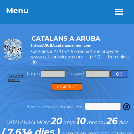
Menu
Menu
CATALANS A ARUBA
http://ARUBA.catalansalmon.com
Catalans a ARUBA forma part del projecte
www.catalansalmon.com
- (377) -
Permalink
(#)
Login
Passwd
Password
perdut?
REGISTRA'T
Buscar ciutat de CATALANSALMON:
20
10
26
CATALANSALMON:
anys
mesos i
dies
( 7.634 dies )
posant en contacte catalans