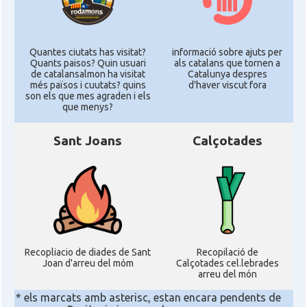
Quantes ciutats has visitat?
informació sobre ajuts per
Quants paisos? Quin usuari
als catalans que tornen a
de catalansalmon ha visitat
Catalunya despres
més països i cuutats? quins
d'haver viscut fora
son els que mes agraden i els
que menys?
Sant Joans
Calçotades
Recopliacio de diades de Sant
Recopilació de
Joan d'arreu del móm
Calçotades cel.lebrades
arreu del món
* els marcats amb asterisc, estan encara pendents de