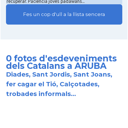
recuperar. Paciència joves padawans...
Fes un cop d'ull a la llista sencera
0 fotos d'esdeveniments
dels Catalans a ARUBA
Diades, Sant Jordis, Sant Joans,
fer cagar el Tió, Calçotades,
trobades informals...