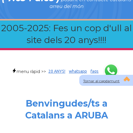
arreu del món
2005-2025: Fes un cop d'ull al
site dels 20 anys!!!!
menu ràpid >>
20 ANYS!
whatsapp
faqs
Tornar al capdamunt
Benvingudes/ts a
Catalans a ARUBA