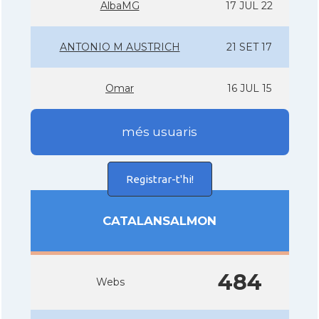
AlbaMG
17 JUL 22
ANTONIO M AUSTRICH
21 SET 17
Omar
16 JUL 15
més usuaris
Registrar-t'hi!
CATALANSALMON
484
Webs