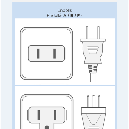
Endolls
Endoll/s
A / B / F
-