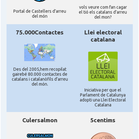
vols veure com fan cagar
Portal de Castellers d'arreu
el tió els catalans d'arreu
del món
del mon?
75.000Contactes
Llei electoral
catalana
Des del 2005,hem recopilat
gairebé 80.000 contactes de
catalans i catalanòfils d'arreu
del món.
Iniciativa per que el
Parlament de Catalunya
adopti una Llei Electoral
Catalana
Culersalmon
5centims