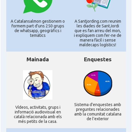
A Catalansalmon gestionem o
A Santjording.com reunim
formem part d'uns 250 grups
les diades de SantJordi
de whatsapp, geogràfics i
que es fan arreu del mon,
temàtics
i expliquem com fer-ne de
manera fàcil i sense
maldecaps logí­stics!
Mainada
Enquestes
Sistema d'enquestes amb
Ví­deos, activitats, grups i
preguntes relacionades
informació audiovisual en
amb la comunitat catalana
català relacionada amb els
de l'exterior
més petits de la casa.