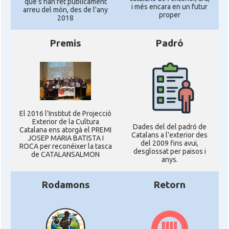
que s'han fet públicament
i més encara en un futur
arreu del món, des de l'any
proper
2018
Premis
Padró
El 2016 l'Institut de Projecció
Exterior de la Cultura
Dades del del padró de
Catalana ens atorgà el PREMI
Catalans a l'exterior des
JOSEP MARIA BATISTA I
del 2009 fins avui,
ROCA per reconéixer la tasca
desglossat per paisos i
de CATALANSALMON
anys.
Rodamons
Retorn