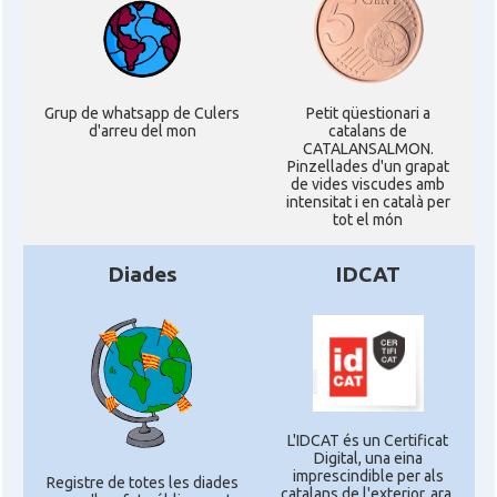
Grup de whatsapp de Culers
Petit qüestionari a
d'arreu del mon
catalans de
CATALANSALMON.
Pinzellades d'un grapat
de vides viscudes amb
intensitat i en català per
tot el món
Diades
IDCAT
L'IDCAT és un Certificat
Digital, una eina
imprescindible per als
Registre de totes les diades
catalans de l'exterior, ara,