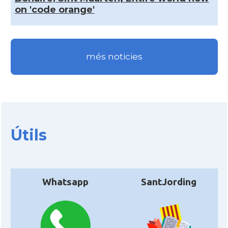
on 'code orange'
més noticies
Útils
Whatsapp
SantJording