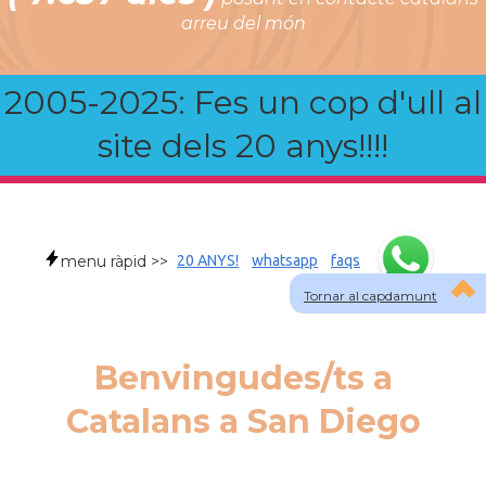
arreu del món
2005-2025: Fes un cop d'ull al
site dels 20 anys!!!!
menu ràpid >>
20 ANYS!
whatsapp
faqs
Tornar al capdamunt
Benvingudes/ts a
Catalans a San Diego