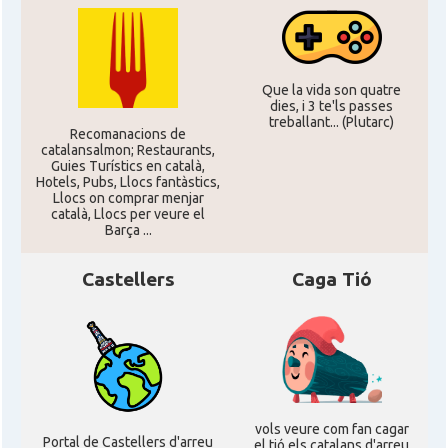
CAMON
Catalans a ORLANDO
Catalans a Philadelphia,
CAMON
Pennsylvania, USA
Que la vida son quatre
dies, i 3 te'ls passes
treballant... (Plutarc)
CAMON
Catalans a PHOENIX
Recomanacions de
catalansalmon; Restaurants,
Guies Turístics en català,
Hotels, Pubs, Llocs fantàstics,
CAMON
Catalans a Portland (OR)
Llocs on comprar menjar
català, Llocs per veure el
Barça ...
CAMON
Catalans a PROVIDENCE
Castellers
Caga Tió
CAMON
Catalans a RENO
CAMON
Catalans a SAINT LOUIS
CAMON
Catalans a San Antonio - Texas
vols veure com fan cagar
Portal de Castellers d'arreu
el tió els catalans d'arreu