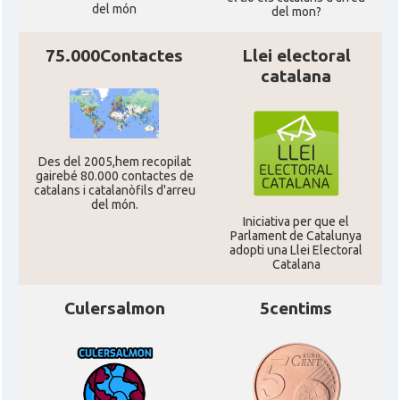
del món
del mon?
CAMON
Catalans a San Diego
75.000Contactes
Llei electoral
catalana
CAMON
Catalans a SAN FRANCISCO
CAMON
Catalans a Sarasota, Florida, USA
Des del 2005,hem recopilat
gairebé 80.000 contactes de
CAMON
Catalans a SEATTLE
catalans i catalanòfils d'arreu
del món.
Iniciativa per que el
Parlament de Catalunya
Catalans a Silicon Valley (San Jose),
CAMON
adopti una Llei Electoral
California, USA
Catalana
CAMON
Catalans a TAMPA
Culersalmon
5centims
CAMON
Catalans a TENNESSEE