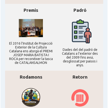
Premis
Padró
Casal dels Països Catalans a
Casal
Califòrnia
Casal
Catalan Institute of America
Casal
Fundació Paulí Bellet
El 2016 l'Institut de Projecció
Exterior de la Cultura
Dades del del padró de
Catalana ens atorgà el PREMI
Catalans a l'exterior des
JOSEP MARIA BATISTA I
North American Catalan Society
del 2009 fins avui,
ROCA per reconéixer la tasca
Casal
(NACS)
desglossat per paisos i
de CATALANSALMON
anys.
Acció
ACCIÓ a Austin
Rodamons
Retorn
Acció
Acció a New York
Acció
ACCIÓ a Silicon Valley