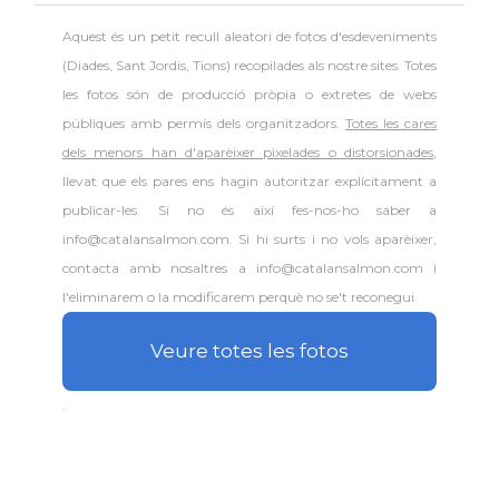
Aquest és un petit recull aleatori de
fotos d'esdeveniments
(Diades, Sant Jordis, Tions) recopilades als nostre sites. Totes
les fotos són de producció pròpia o extretes de webs
públiques amb permís dels organitzadors.
Totes les cares
dels menors han d'aparèixer pixelades o distorsionades
,
llevat que els pares ens hagin autoritzar explícitament a
publicar-les. Si no és així fes-nos-ho saber a
info@catalansalmon.com. Si hi surts i no vols aparèixer,
contacta amb nosaltres a info@catalansalmon.com i
l'eliminarem o la modificarem perquè no se't reconegui.
Veure totes les fotos
.