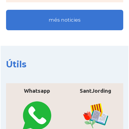
CAMON
Catalans a INDIANA
més noticies
CAMON
Catalans a IOWA
CAMON
Catalans a IRVINE
CAMON
Catalans a Jacksonville
Útils
CAMON
Catalans a Kentucky
Whatsapp
SantJording
CAMON
Catalans a Las Vegas
CAMON
Catalans a Los Angeles
CAMON
Catalans a Maine, USA