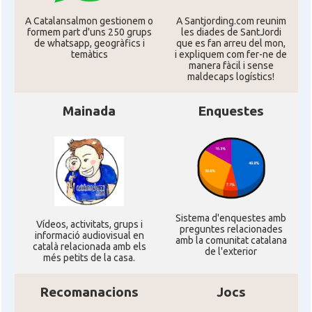
A Catalansalmon gestionem o
A Santjording.com reunim
CAMON
Catalans a MIAMI
formem part d'uns 250 grups
les diades de SantJordi
de whatsapp, geogràfics i
que es fan arreu del mon,
temàtics
i expliquem com fer-ne de
manera fàcil i sense
CAMON
Catalans a MINNESOTA
maldecaps logí­stics!
Mainada
Enquestes
CAMON
Catalans a NEBRASKA
CAMON
Catalans a NEW MEXICO
CAMON
Catalans a New Orleans
Sistema d'enquestes amb
Ví­deos, activitats, grups i
preguntes relacionades
CAMON
CATALANS A NEW YORK
informació audiovisual en
amb la comunitat catalana
català relacionada amb els
de l'exterior
més petits de la casa.
CAMON
Catalans a OKLAHOMA
Recomanacions
Jocs