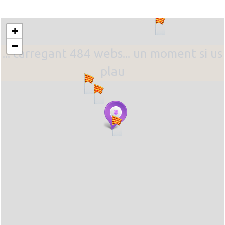
+
−
... carregant 484 webs... un moment si us
plau