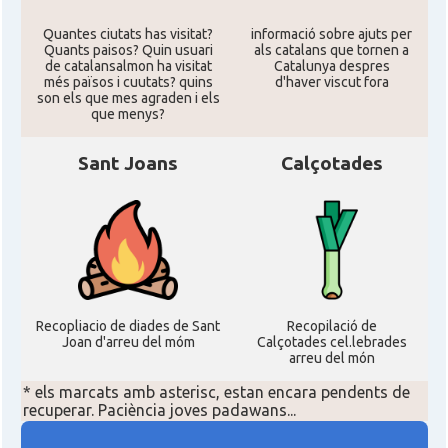
Quantes ciutats has visitat?
informació sobre ajuts per
Acció
Acció a Washington DC
Quants paisos? Quin usuari
als catalans que tornen a
de catalansalmon ha visitat
Catalunya despres
més països i cuutats? quins
d'haver viscut fora
Acció
ACCIÓ Miami
son els que mes agraden i els
que menys?
Delegació del Govern als Estats
Sant Joans
Calçotades
Delegació
Units i Canadà (New York)
Delegació del Govern als Estats
Delegació
Units i Canadà (Washington)
Consolat
Consolat general a Boston
Recopliacio de diades de Sant
Recopilació de
Joan d'arreu del móm
Calçotades cel.lebrades
arreu del món
Consolat
Consolat general a Chicago
* els marcats amb asterisc, estan encara pendents de
recuperar. Paciència joves padawans...
Consolat
Consolat general a Houston