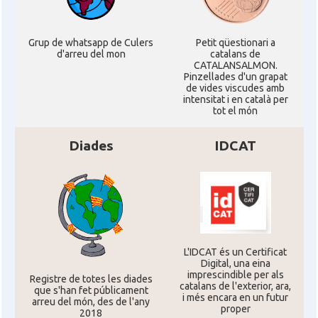
CAMON
Catalans a UTAH
Grup de whatsapp de Culers
Petit qüestionari a
CAMON
Catalans a VIRGINIA
d'arreu del mon
catalans de
CATALANSALMON.
Pinzellades d'un grapat
de vides viscudes amb
CAMON
Catalans a WASHINGTON DC
intensitat i en català per
tot el món
CAMON
Catalans a WISCONSIN
Diades
IDCAT
CAMON
Catalans a WYOMING
American Institute for Catalan
Casal
Studies (AICS)
L'IDCAT és un Certificat
Digital, una eina
Casal
Casal Català de Minnesota
imprescindible per als
Registre de totes les diades
catalans de l'exterior, ara,
que s'han fet públicament
i més encara en un futur
arreu del món, des de l'any
Casal
Casal Català del Nord de Califòrnia
proper
2018