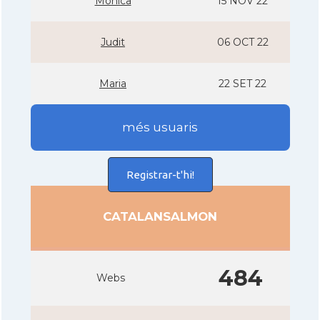
Monica
15 NOV 22
Judit
06 OCT 22
Maria
22 SET 22
més usuaris
Registrar-t'hi!
CATALANSALMON
484
Webs