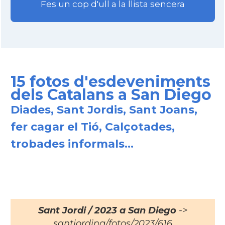
Fes un cop d'ull a la llista sencera
Consolat
Consolat general a Los Angeles
Consolat
Consolat general a Miami
Consolat
Consolat general a New York City
15 fotos d'esdeveniments
dels Catalans a San Diego
Consolat
Consolat general a San Francisco
Diades, Sant Jordis, Sant Joans,
fer cagar el Tió, Calçotades,
Consolat
Consolat general a Washington
trobades informals...
Ambaixada espanyola a Estats Units
Ambaixada
d'Amèrica
* + ambaixades i consolats
Sant Jordi / 2023 a San Diego
->
santjording/fotos/2023/616