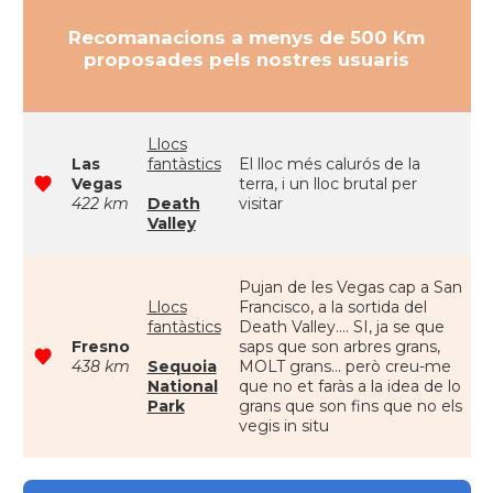
Recomanacions a menys de 500 Km
proposades pels nostres usuaris
Llocs
Las
fantàstics
El lloc més calurós de la
Vegas
terra, i un lloc brutal per
422 km
Death
visitar
Valley
Pujan de les Vegas cap a San
Llocs
Francisco, a la sortida del
fantàstics
Death Valley.... SI, ja se que
Fresno
saps que son arbres grans,
438 km
Sequoia
MOLT grans... però creu-me
National
que no et faràs a la idea de lo
Park
grans que son fins que no els
vegis in situ