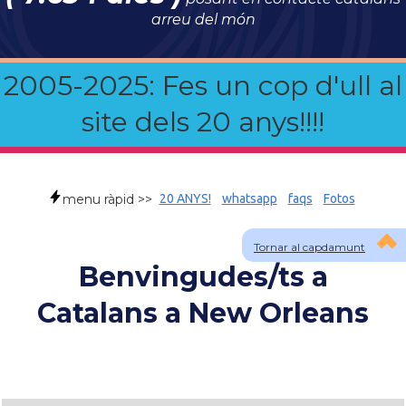
arreu del món
2005-2025: Fes un cop d'ull al
site dels 20 anys!!!!
menu ràpid >>
20 ANYS!
whatsapp
faqs
Fotos
Tornar al capdamunt
Benvingudes/ts a
Catalans a New Orleans