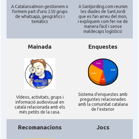
A Catalansalmon gestionem o
A Santjording.com reunim
formem part d'uns 250 grups
les diades de SantJordi
Consolat
Consolat general a Los Angeles
de whatsapp, geogràfics i
que es fan arreu del mon,
temàtics
i expliquem com fer-ne de
manera fàcil i sense
maldecaps logí­stics!
Consolat
Consolat general a Miami
Mainada
Enquestes
Consolat
Consolat general a New York City
Consolat
Consolat general a San Francisco
Consolat
Consolat general a Washington
Sistema d'enquestes amb
Ví­deos, activitats, grups i
preguntes relacionades
informació audiovisual en
Ambaixada espanyola a Estats Units
amb la comunitat catalana
Ambaixada
català relacionada amb els
de l'exterior
d'Amèrica
més petits de la casa.
* + ambaixades i consolats
Recomanacions
Jocs