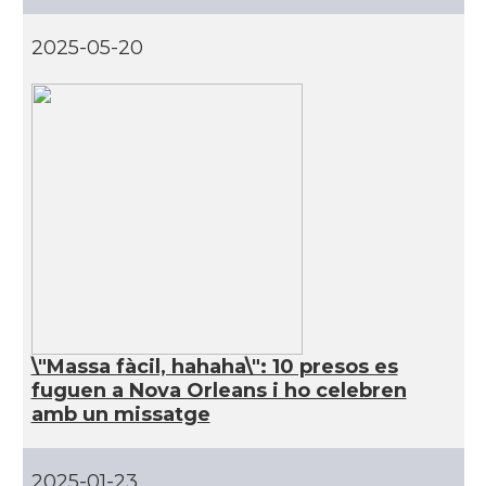
CAMON
Catalans a ORLANDO
2025-05-20
Catalans a Philadelphia,
CAMON
Pennsylvania, USA
CAMON
Catalans a PHOENIX
CAMON
Catalans a Portland (OR)
CAMON
Catalans a PROVIDENCE
CAMON
Catalans a RENO
\"Massa fàcil, hahaha\": 10 presos es
fuguen a Nova Orleans i ho celebren
amb un missatge
CAMON
Catalans a SAINT LOUIS
CAMON
Catalans a San Antonio - Texas
2025-01-23