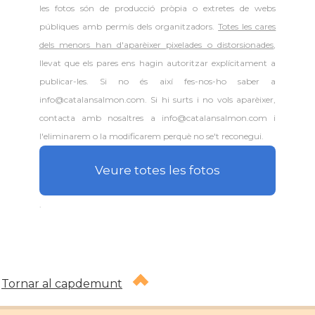
les fotos són de producció pròpia o extretes de webs
públiques amb permís dels organitzadors.
Totes les cares
dels menors han d'aparèixer pixelades o distorsionades
,
llevat que els pares ens hagin autoritzar explícitament a
publicar-les. Si no és així fes-nos-ho saber a
info@catalansalmon.com. Si hi surts i no vols aparèixer,
contacta amb nosaltres a info@catalansalmon.com i
l'eliminarem o la modificarem perquè no se't reconegui.
Veure totes les fotos
.
Tornar al capdemunt