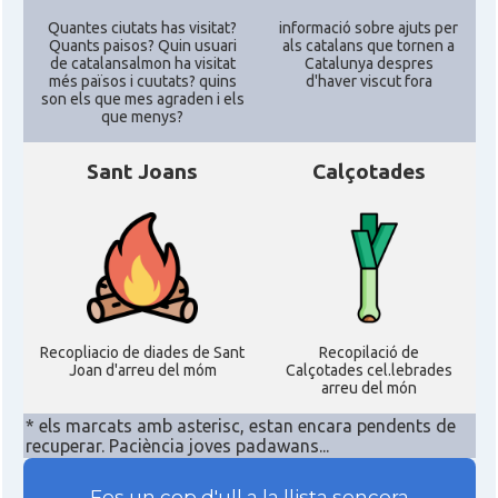
Quantes ciutats has visitat?
informació sobre ajuts per
Quants paisos? Quin usuari
als catalans que tornen a
de catalansalmon ha visitat
Catalunya despres
més països i cuutats? quins
d'haver viscut fora
son els que mes agraden i els
que menys?
Sant Joans
Calçotades
Recopliacio de diades de Sant
Recopilació de
Joan d'arreu del móm
Calçotades cel.lebrades
arreu del món
* els marcats amb asterisc, estan encara pendents de
recuperar. Paciència joves padawans...
Fes un cop d'ull a la llista sencera