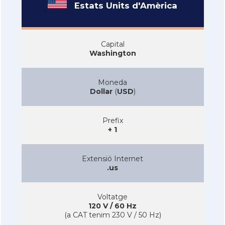
Estats Units d'Amèrica
Capital
Washington
Moneda
Dollar
(
USD
)
Prefix
+ 1
Extensió Internet
.us
Voltatge
120 V / 60 Hz
(a CAT tenim 230 V / 50 Hz)