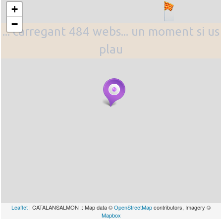
+
−
... carregant 484 webs... un moment si us
plau
Leaflet
| CATALANSALMON :: Map data ©
OpenStreetMap
contributors, Imagery ©
Mapbox