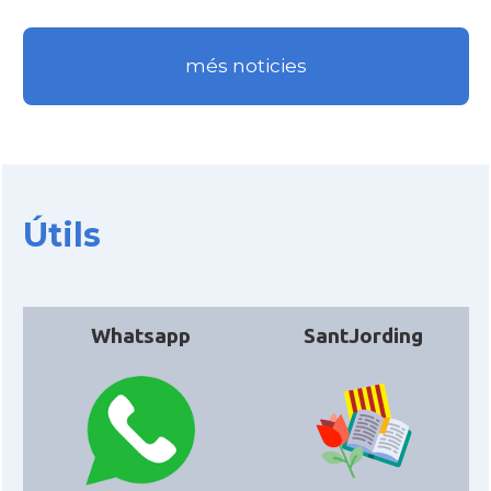
Acció
Acció a Washington DC
més noticies
Acció
ACCIÓ Miami
Delegació del Govern als Estats
Delegació
Units i Canadà (New York)
Útils
Delegació del Govern als Estats
Delegació
Units i Canadà (Washington)
Whatsapp
SantJording
Consolat
Consolat general a Boston
Consolat
Consolat general a Chicago
Consolat
Consolat general a Houston