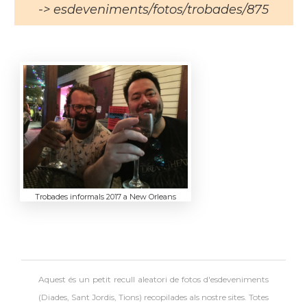
-> esdeveniments/fotos/trobades/875
Trobades informals 2017 a New Orleans
Aquest és un petit recull aleatori de
fotos d'esdeveniments
(Diades, Sant Jordis, Tions) recopilades als nostre sites. Totes