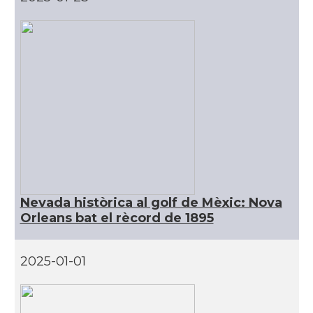
CAMON
Catalans a San Diego
CAMON
Catalans a SAN FRANCISCO
CAMON
Catalans a Sarasota, Florida, USA
CAMON
Catalans a SEATTLE
Catalans a Silicon Valley (San Jose),
Nevada històrica al golf de Mèxic: Nova
CAMON
California, USA
Orleans bat el rècord de 1895
CAMON
Catalans a TAMPA
2025-01-01
CAMON
Catalans a TENNESSEE