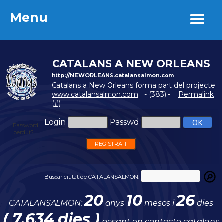
Menu
Menu
CATALANS A NEW ORLEANS
http://NEWORLEANS.catalansalmon.com
Catalans a New Orleans forma part del projecte
www.catalansalmon.com
- (383) -
Permalink
(#)
Login
Passwd
Password
perdut?
REGISTRA'T
Buscar ciutat de CATALANSALMON:
20
10
26
CATALANSALMON:
anys
mesos i
dies
( 7.634 dies )
posant en contacte catalans