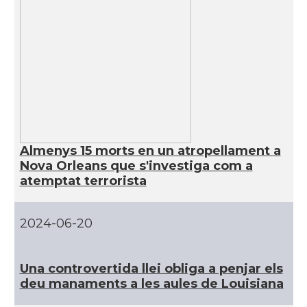
CAMON
Catalans a UTAH
CAMON
Catalans a VIRGINIA
CAMON
Catalans a WASHINGTON DC
CAMON
Catalans a WISCONSIN
Almenys 15 morts en un atropellament a
Nova Orleans que s'investiga com a
CAMON
Catalans a WYOMING
atemptat terrorista
American Institute for Catalan
Casal
2024-06-20
Studies (AICS)
Una controvertida llei obliga a penjar els
Casal
Casal Català de Minnesota
deu manaments a les aules de Louisiana