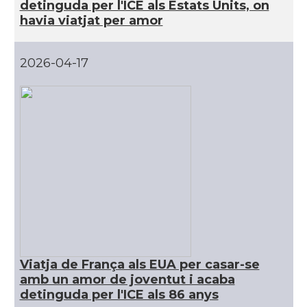
detinguda per l'ICE als Estats Units, on
havia viatjat per amor
CAMON
Catalans a MIAMI
2026-04-17
CAMON
Catalans a MINNESOTA
CAMON
Catalans a NEBRASKA
CAMON
Catalans a NEW MEXICO
CAMON
Catalans a New Orleans
CAMON
CATALANS A NEW YORK
Viatja de França als EUA per casar-se
CAMON
Catalans a OKLAHOMA
amb un amor de joventut i acaba
detinguda per l'ICE als 86 anys