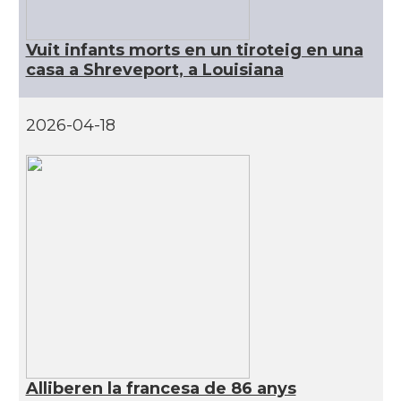
CAMON
Catalans a INDIANA
Vuit infants morts en un tiroteig en una
casa a Shreveport, a Louisiana
CAMON
Catalans a IOWA
2026-04-18
CAMON
Catalans a IRVINE
CAMON
Catalans a Jacksonville
CAMON
Catalans a Kentucky
CAMON
Catalans a Las Vegas
CAMON
Catalans a Los Angeles
Alliberen la francesa de 86 anys
CAMON
Catalans a Maine, USA