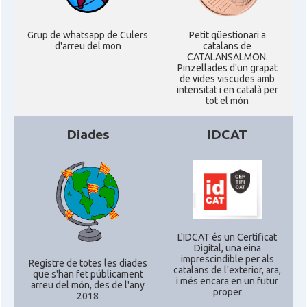
Grup de whatsapp de Culers
Petit qüestionari a
d'arreu del mon
catalans de
CATALANSALMON.
Pinzellades d'un grapat
de vides viscudes amb
intensitat i en català per
tot el món
Diades
IDCAT
L'IDCAT és un Certificat
Digital, una eina
imprescindible per als
Registre de totes les diades
catalans de l'exterior, ara,
que s'han fet públicament
i més encara en un futur
arreu del món, des de l'any
proper
2018