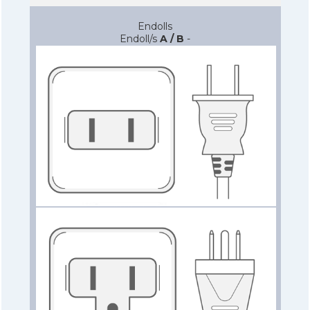
Endolls
Endoll/s
A / B
-