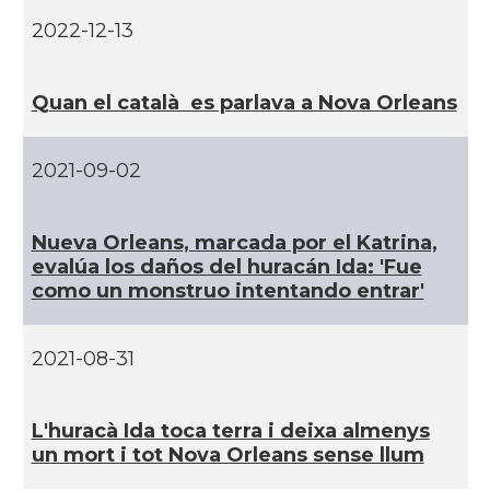
Casal
Casal Català del Nord de Califòrnia
2022-12-13
Casal dels Països Catalans a
Casal
Califòrnia
Quan el català es parlava a Nova Orleans
Casal
Catalan Institute of America
2021-09-02
Casal
Fundació Paulí Bellet
Nueva Orleans, marcada por el Katrina,
evalúa los daños del huracán Ida: 'Fue
North American Catalan Society
Casal
como un monstruo intentando entrar'
(NACS)
2021-08-31
Acció
ACCIÓ a Austin
Acció
Acció a New York
L'huracà Ida toca terra i deixa almenys
un mort i tot Nova Orleans sense llum
Acció
ACCIÓ a Silicon Valley