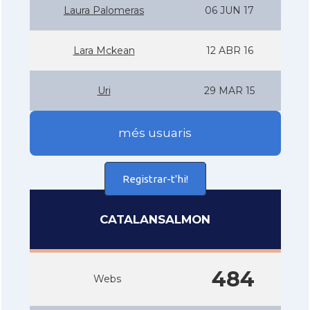
Laura Palomeras
06 JUN 17
Lara Mckean
12 ABR 16
Uri
29 MAR 15
més usuaris
Registrar-t'hi!
CATALANSALMON
484
Webs