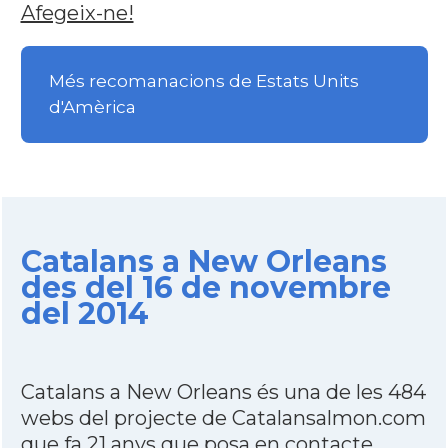
Afegeix-ne!
Més recomanacions de Estats Units
d'Amèrica
Catalans a New Orleans
des del 16 de novembre
del 2014
Catalans a New Orleans és una de les 484
webs del projecte de Catalansalmon.com
que fa 21 anys que posa en contacte