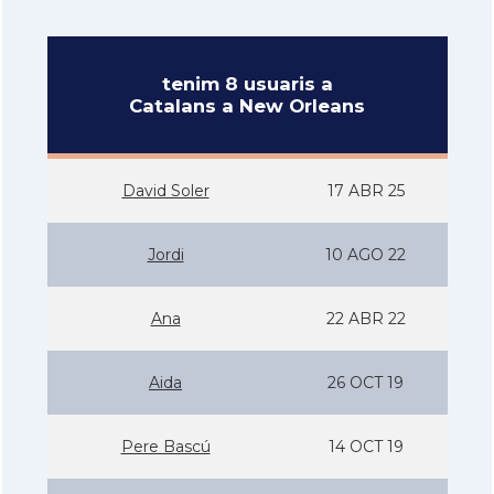
tenim 8 usuaris a
Catalans a New Orleans
David Soler
17 ABR 25
Jordi
10 AGO 22
Ana
22 ABR 22
Aida
26 OCT 19
Pere Bascú
14 OCT 19