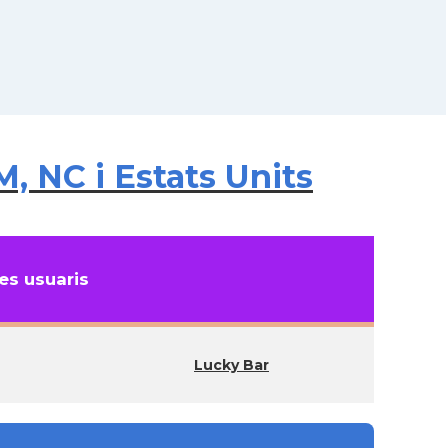
 NC i Estats Units
s usuaris
Lucky Bar