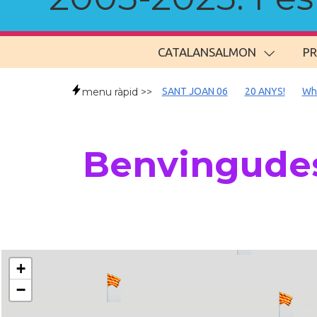
CATALANSALMON
P
menu ràpid >>
SANT JOAN 06
20 ANYS!
Wh
Benvingudes
+
−
..