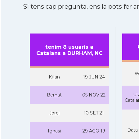
Si tens cap pregunta, ens la pots fer ar
tenim 8 usuaris a
Catalans a DURHAM, NC
W
Kilian
19 JUN 24
Us
Bernat
05 NOV 22
Catal
Jordi
10 SET 21
Data 
Ignasi
29 AGO 19