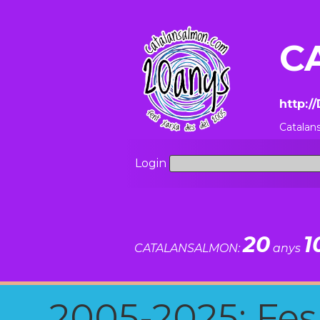
C
http:
Catalan
Login
20
1
CATALANSALMON:
anys
2005-2025: Fes u