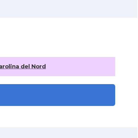
CLEVELAND
Catalans a
CAMON
COLORADO
Catalans a
CAMON
COLUMBUS
Catalans a
arolina del Nord
CAMON
CONNECTICUT
CAMON
Catalans a DALLAS
CAMON
Catalans a DAVIS
CAMON
Catalans a DETROIT