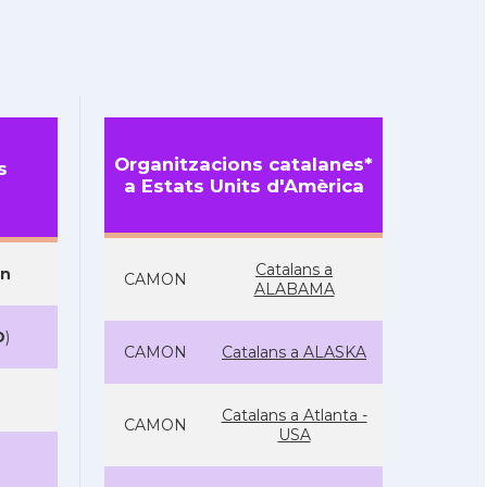
Organitzacions catalanes*
s
a Estats Units d'Amèrica
Catalans a
on
CAMON
ALABAMA
D
)
CAMON
Catalans a ALASKA
Catalans a Atlanta -
CAMON
USA