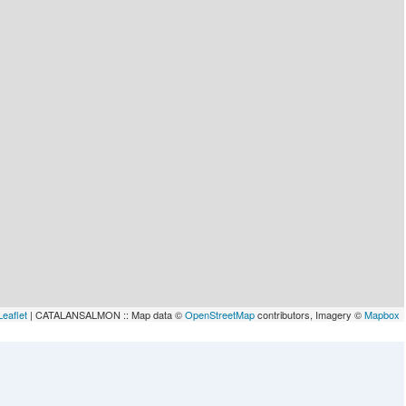
Leaflet
| CATALANSALMON :: Map data ©
OpenStreetMap
contributors, Imagery ©
Mapbox