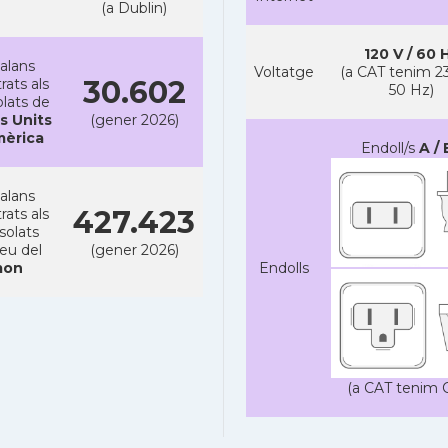
(a Dublin)
120 V / 60 
alans
Voltatge
(a CAT tenim 23
30.602
rats als
50 Hz)
lats de
s Units
(gener 2026)
mèrica
Endoll/s
A / 
alans
427.423
rats als
solats
reu del
(gener 2026)
on
Endolls
(a CAT tenim C