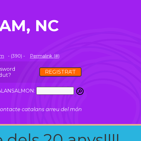
AM, NC
om
- (390) -
Permalink (#)
ssword
REGISTRA'T
dut?
ATALANSALMON:
ontacte catalans arreu del món
 dels 20 anys!!!!