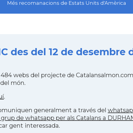
Més recomanacions de Estats Units d'Amèrica
 des del 12 de desembre d
484 webs del projecte de Catalansalmon.com 
 del món.
uí
.
 comuniquen generalment a través del
whatsa
 grup de whatsapp per als Catalans a DURHA
car gent interessada.