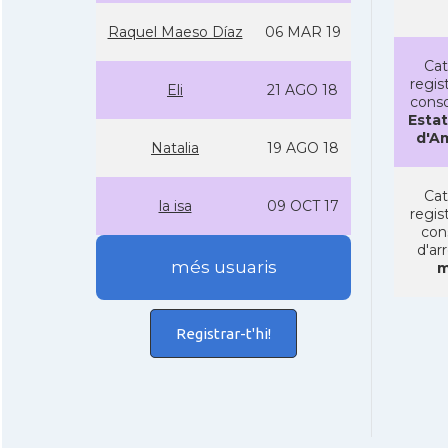
Raquel Maeso Dí­az
06 MAR 19
Cat
regist
Eli
21 AGO 18
conso
Estat
d'A
Natalia
19 AGO 18
Cat
la isa
09 OCT 17
regist
con
d'ar
més usuaris
m
Registrar-t'hi!