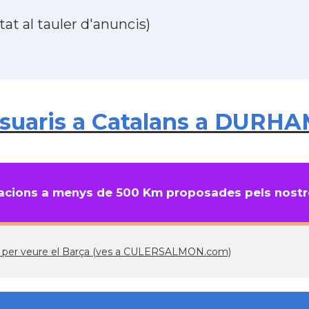
at al tauler d'anuncis)
uaris a Catalans a DURHAM,
cions a menys de 500 Km proposades pels nostre
s per veure el Barça (ves a CULERSALMON.com)