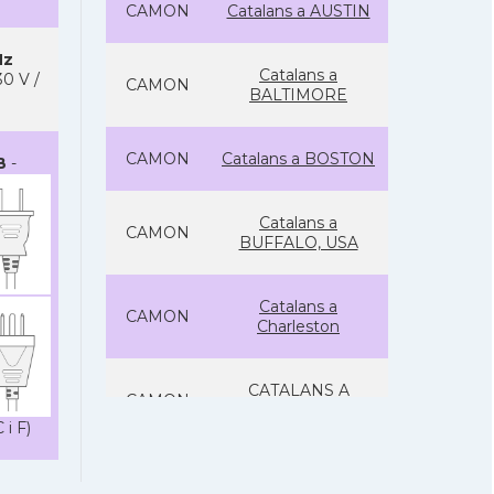
CAMON
Catalans a AUSTIN
Hz
Catalans a
0 V /
CAMON
BALTIMORE
CAMON
Catalans a BOSTON
B
-
Catalans a
CAMON
BUFFALO, USA
Catalans a
CAMON
Charleston
CATALANS A
CAMON
CHICAGO
 i F)
Catalans a
CAMON