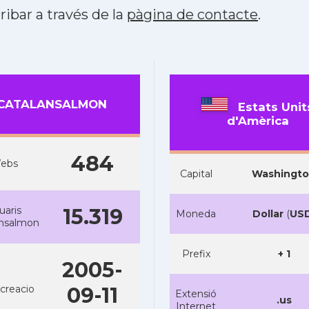
ribar a través de la
pàgina de contacte
.
CATALANSALMON
Estats Unit
d'Amèrica
484
ebs
Capital
Washingt
uaris
15.319
Moneda
Dollar
(
US
ansalmon
Prefix
+ 1
2005-
creacio
09-11
Extensió
.us
Internet