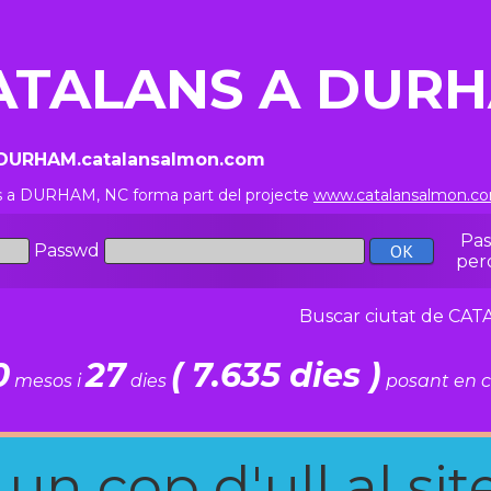
ATALANS A DURH
//DURHAM.catalansalmon.com
s a DURHAM, NC forma part del projecte
www.catalansalmon.c
Pa
Passwd
per
Buscar ciutat de C
0
27
( 7.635 dies )
mesos i
dies
posant en c
n cop d'ull al site