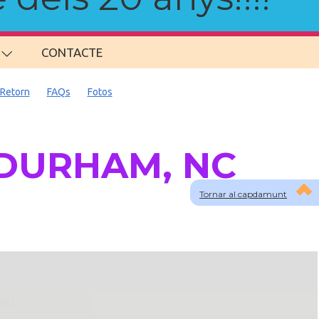
CONTACTE
Retorn
FAQs
Fotos
a DURHAM, NC
Tornar al capdamunt
lau