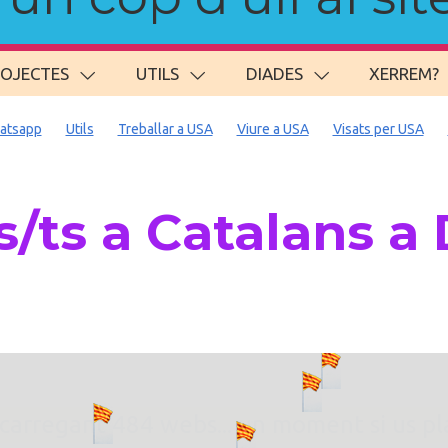
ROJECTES
UTILS
DIADES
XERREM?
atsapp
Utils
Treballar a USA
Viure a USA
Visats per USA
/ts a Catalans 
. carregant 484 webs... un moment si us p