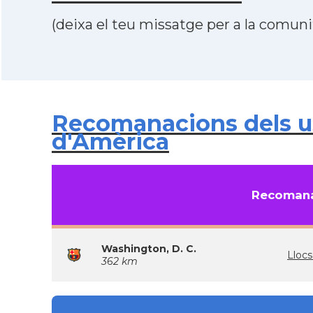
(deixa el teu missatge per a la comunit
Recomanacions dels us
d'Amèrica
Recomana
Washington, D. C.
Lloc
362 km