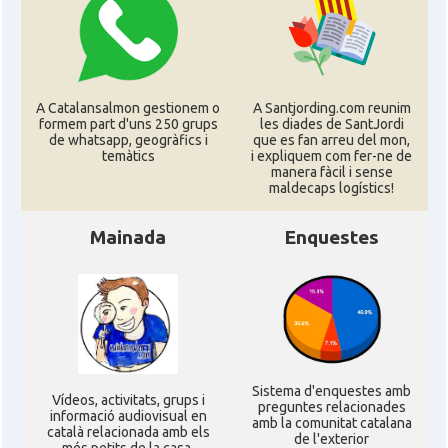
A Catalansalmon gestionem o
A Santjording.com reunim
formem part d'uns 250 grups
les diades de SantJordi
de whatsapp, geogràfics i
que es fan arreu del mon,
temàtics
i expliquem com fer-ne de
manera fàcil i sense
maldecaps logí­stics!
Mainada
Enquestes
Sistema d'enquestes amb
Ví­deos, activitats, grups i
preguntes relacionades
informació audiovisual en
amb la comunitat catalana
català relacionada amb els
de l'exterior