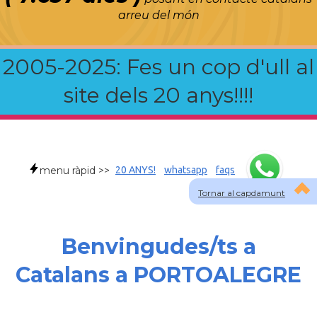
arreu del món
2005-2025: Fes un cop d'ull al
site dels 20 anys!!!!
menu ràpid >>
20 ANYS!
whatsapp
faqs
Tornar al capdamunt
Benvingudes/ts a
Catalans a PORTOALEGRE