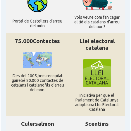
vols veure com fan cagar
Portal de Castellers d'arreu
el tió els catalans d'arreu
del món
del mon?
75.000Contactes
Llei electoral
catalana
Des del 2005,hem recopilat
gairebé 80.000 contactes de
catalans i catalanòfils d'arreu
del món.
Iniciativa per que el
Parlament de Catalunya
adopti una Llei Electoral
Catalana
Culersalmon
5centims