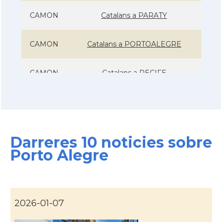
CAMON
Catalans a PARATY
CAMON
Catalans a PORTOALEGRE
CAMON
Catalans a RECIFE
CAMON
Catalans a RIO DE JANEIRO
CAMON
Catalans a Salvador de Bahia
Darreres 10 noticies sobre
Porto Alegre
CAMON
Catalans a São Lourenço
CAMON
CATALANS A SAO PAULO
2026-01-07
Casal
Associação Cultural Catalonia