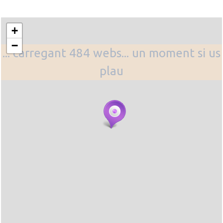
+
−
... carregant 484 webs... un moment si us
plau