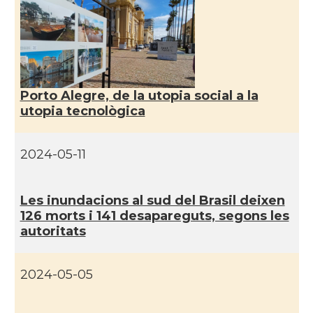
Instituto Brasileiro de Filosofia e
Casal
Ciência "Raimundo Lúlio\"
Oficina Exterior de Catalunya a São
Acció
Porto Alegre, de la utopia social a la
Paulo
utopia tecnològica
Consolat
Consolat general a Porto Alegre
2024-05-11
Consolat
Consolat general a Rio de Janeiro
Les inundacions al sud del Brasil deixen
126 morts i 141 desapareguts, segons les
Consolat
Consolat general a Salvador
autoritats
Consolat
Consolat general a São Paulo
2024-05-05
Ambaixada
Ambaixada espanyola a Brasil