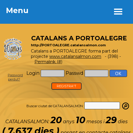
Menu
Menu
CATALANS A PORTOALEGRE
http://PORTOALEGRE.catalansalmon.com
Catalans a PORTOALEGRE forma part del
projecte
www.catalansalmon.com
- (398) -
Permalink (#)
Login
Passwd
Password
perdut?
REGISTRA'T
Buscar ciutat de CATALANSALMON:
20
10
29
CATALANSALMON:
anys
mesos i
dies
( 7.637 dies )
posant en contacte catalans