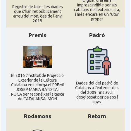
Digital, una eina
imprescindible per als
Registre de totes les diades
catalans de l'exterior, ara,
que s'han fet públicament
i més encara en un futur
arreu del món, des de l'any
proper
2018
Premis
Padró
El 2016 l'Institut de Projecció
Exterior de la Cultura
Dades del del padró de
Catalana ens atorgà el PREMI
Catalans a l'exterior des
JOSEP MARIA BATISTA I
del 2009 fins avui,
ROCA per reconéixer la tasca
desglossat per paisos i
de CATALANSALMON
anys.
Rodamons
Retorn