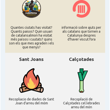
Quantes ciutats has visitat?
informació sobre ajuts per
Quants paisos? Quin usuari
als catalans que tornen a
de catalansalmon ha visitat
Catalunya despres
més països i cuutats? quins
d'haver viscut fora
son els que mes agraden i els
que menys?
Sant Joans
Calçotades
Recopliacio de diades de Sant
Recopilació de
Joan d'arreu del móm
Calçotades cel.lebrades
arreu del món