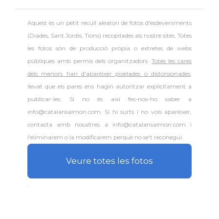
Aquest és un petit recull aleatori de
fotos d'esdeveniments
(Diades, Sant Jordis, Tions) recopilades als nostre sites. Totes
les fotos són de producció pròpia o extretes de webs
públiques amb permís dels organitzadors.
Totes les cares
dels menors han d'aparèixer pixelades o distorsionades
,
llevat que els pares ens hagin autoritzar explícitament a
publicar-les. Si no és així fes-nos-ho saber a
info@catalansalmon.com. Si hi surts i no vols aparèixer,
contacta amb nosaltres a info@catalansalmon.com i
l'eliminarem o la modificarem perquè no se't reconegui.
Veure totes les fotos
.