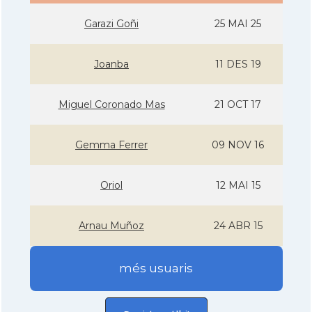
Garazi Goñi
25 MAI 25
Joanba
11 DES 19
Miguel Coronado Mas
21 OCT 17
Gemma Ferrer
09 NOV 16
Oriol
12 MAI 15
Arnau Muñoz
24 ABR 15
més usuaris