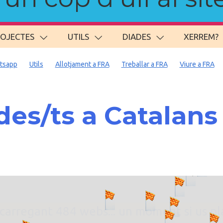
ROJECTES
UTILS
DIADES
XERREM?
tsapp
Utils
Allotjament a FRA
Treballar a FRA
Viure a FRA
es/ts a Catalans
. carregant 484 webs... un moment si us p