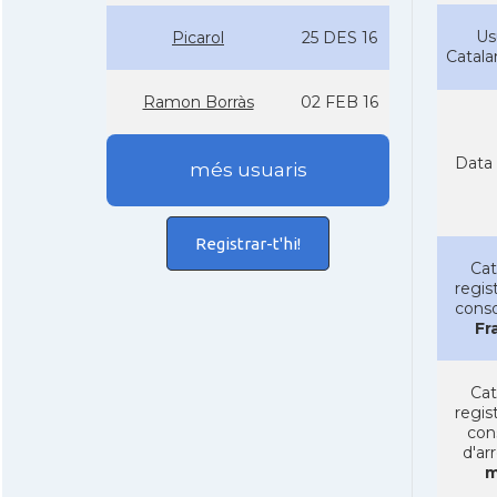
Us
Picarol
25 DES 16
Catal
Ramon Borràs
02 FEB 16
Data 
més usuaris
Registrar-t'hi!
Cat
regist
conso
Fr
Cat
regist
con
d'ar
m