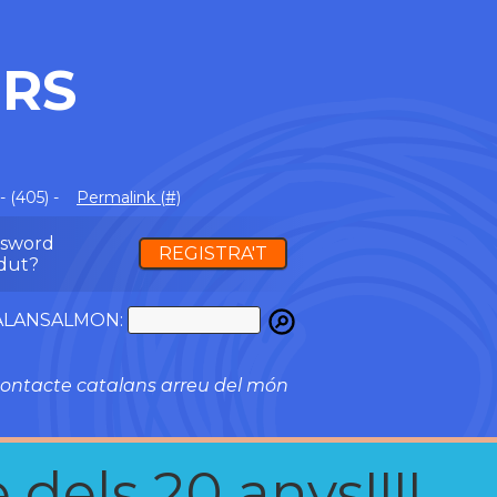
ERS
 (405) -
Permalink (#)
ssword
REGISTRA'T
dut?
ATALANSALMON:
ontacte catalans arreu del món
 dels 20 anys!!!!