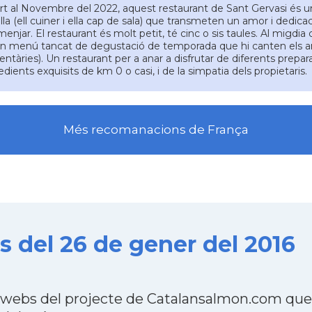
t al Novembre del 2022, aquest restaurant de Sant Gervasi és una
lla (ell cuiner i ella cap de sala) que transmeten un amor i dedicaci
menjar. El restaurant és molt petit, té cinc o sis taules. Al migdia
n menú tancat de degustació de temporada que hi canten els ange
entàries). Un restaurant per a anar a disfrutar de diferents prepa
edients exquisits de km 0 o casi, i de la simpatia dels propietaris.
Més recomanacions de França
 del 26 de gener del 2016
 webs del projecte de Catalansalmon.com que 