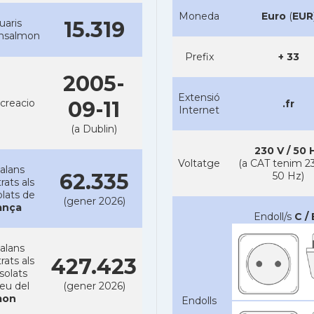
Moneda
Euro
(
EUR
uaris
15.319
ansalmon
Prefix
+ 33
2005-
Extensió
creacio
09-11
.fr
Internet
(a Dublin)
230 V / 50 
Voltatge
(a CAT tenim 23
alans
62.335
50 Hz)
rats als
lats de
(gener 2026)
ança
Endoll/s
C / 
alans
427.423
rats als
solats
reu del
(gener 2026)
on
Endolls