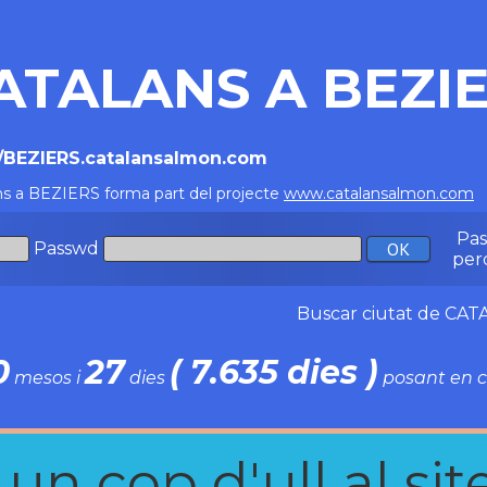
ATALANS A BEZI
//BEZIERS.catalansalmon.com
ns a BEZIERS forma part del projecte
www.catalansalmon.com
-
Pa
Passwd
per
Buscar ciutat de C
0
27
( 7.635 dies )
mesos i
dies
posant en c
n cop d'ull al site