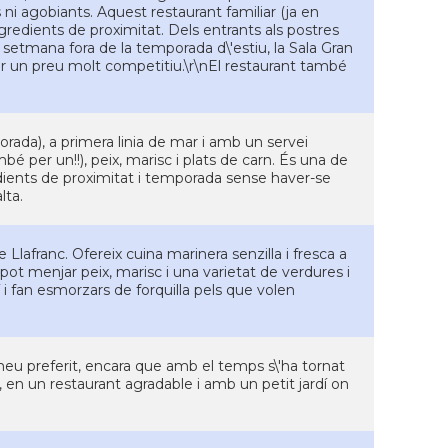
s ni agobiants. Aquest restaurant familiar (ja en
gredients de proximitat. Dels entrants als postres
e setmana fora de la temporada d\'estiu, la Sala Gran
er un preu molt competitiu.\r\nEl restaurant també
orada), a primera linia de mar i amb un servei
é per un!!), peix, marisc i plats de carn. És una de
edients de proximitat i temporada sense haver-se
lta.
 Llafranc. Ofereix cuina marinera senzilla i fresca a
pot menjar peix, marisc i una varietat de verdures i
 fan esmorzars de forquilla pels que volen
meu preferit, encara que amb el temps s\'ha tornat
ós, en un restaurant agradable i amb un petit jardí on