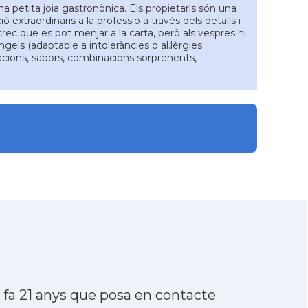
 petita joia gastronònica. Els propietaris són una
ó extraordinaris a la professió a través dels detalls i
 crec que es pot menjar a la carta, però als vespres hi
ls (adaptable a intoleràncies o al.lèrgies
racions, sabors, combinacions sorprenents,
fa 21 anys que posa en contacte