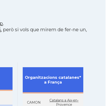
p
.
S
, però si vols que mirem de fer-ne un,
Organitzacions catalanes*
a França
Catalans a Aix-en-
CAMON
Provence