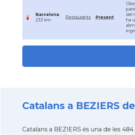
Ober
pare
Barcelona
del 
Restaurants
Present
233 km
ha u
alim
ingr
Catalans a BEZIERS des
Catalans a BEZIERS és una de les 484