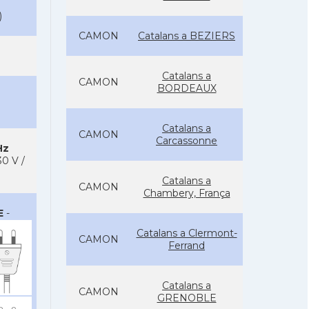
)
CAMON
Catalans a BEZIERS
Catalans a
CAMON
BORDEAUX
Catalans a
CAMON
Carcassonne
Hz
0 V /
Catalans a
CAMON
Chambery, França
E
-
Catalans a Clermont-
CAMON
Ferrand
Catalans a
CAMON
GRENOBLE