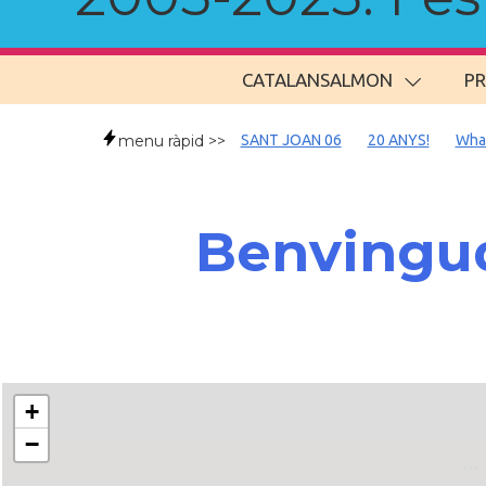
CATALANSALMON
P
menu ràpid >>
SANT JOAN 06
20 ANYS!
Wha
Benvingud
+
−
..