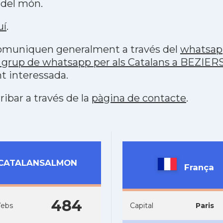
 del món.
uí
.
 comuniquen generalment a través del
whatsap
 grup de whatsapp per als Catalans a BEZIER
t interessada.
ribar a través de la
pàgina de contacte
.
CATALANSALMON
França
484
ebs
Capital
Paris