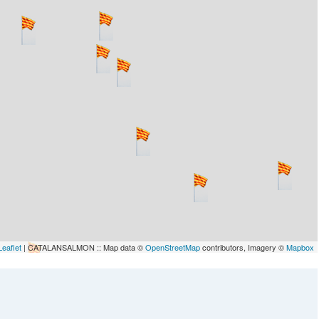
Leaflet
| CATALANSALMON :: Map data ©
OpenStreetMap
contributors, Imagery ©
Mapbox