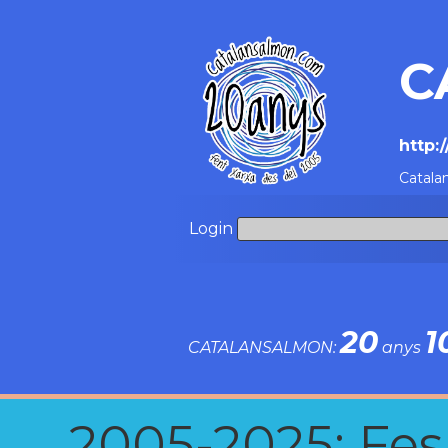
C
http:
Catala
Login
20
1
CATALANSALMON:
anys
2005-2025: Fes u