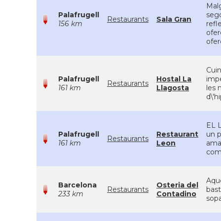
Malg
Palafrugell
sego
Restaurants
Sala Gran
156 km
refl
ofer
ofer
Cuin
Palafrugell
Hostal La
impe
Restaurants
161 km
Llagosta
les 
d\'h
EL L
Palafrugell
Restaurant
un p
Restaurants
161 km
Leon
aman
come
Aque
Barcelona
Osteria del
Restaurants
bast
233 km
Contadino
sopa