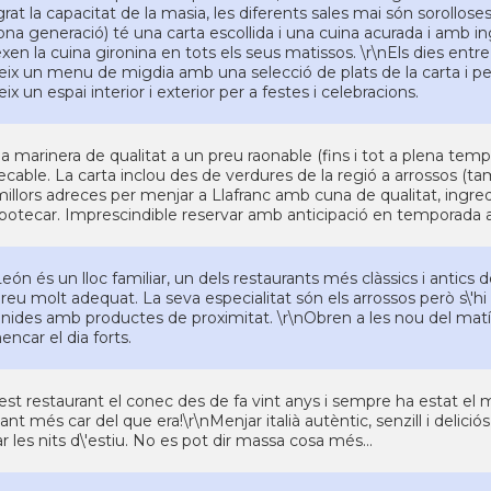
rat la capacitat de la masia, les diferents sales mai són sorollose
na generació) té una carta escollida i una cuina acurada i amb in
exen la cuina gironina en tots els seus matissos. \r\nEls dies entr
eix un menu de migdia amb una selecció de plats de la carta i p
eix un espai interior i exterior per a festes i celebracions.
a marinera de qualitat a un preu raonable (fins i tot a plena temp
cable. La carta inclou des de verdures de la regió a arrossos (tamb
millors adreces per menjar a Llafranc amb cuna de qualitat, ingr
ipotecar. Imprescindible reservar amb anticipació en temporada a
eón és un lloc familiar, un dels restaurants més clàssics i antics de
reu molt adequat. La seva especialitat són els arrossos però s\'hi 
ides amb productes de proximitat. \r\nObren a les nou del matí i
ncar el dia forts.
st restaurant el conec des de fa vint anys i sempre ha estat el 
ant més car del que era!\r\nMenjar italià autèntic, senzill i delici
r les nits d\'estiu. No es pot dir massa cosa més...