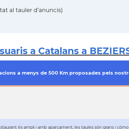
at al tauler d'anuncis)
uaris a Catalans a BEZIERS
cions a menys de 500 Km proposades pels nostre
estaurant és ampli i amb aparcament, les taules són grans i còmode