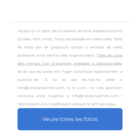
Aquest és un petit recull aleatori de
fotos d'esdeveniments
(Diades, Sant Jordis, Tions) recopilades als nostre sites. Totes
les fotos són de producció pròpia o extretes de webs
públiques amb permís dels organitzadors.
Totes les cares
dels menors han d'aparèixer pixelades o distorsionades
,
llevat que els pares ens hagin autoritzar explícitament a
publicar-les. Si no és així fes-nos-ho saber a
info@catalansalmon.com. Si hi surts i no vols aparèixer,
contacta amb nosaltres a info@catalansalmon.com i
l'eliminarem o la modificarem perquè no se't reconegui.
Veure totes les fotos
.