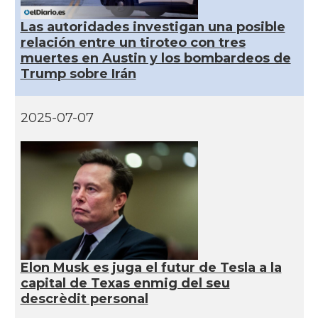
Las autoridades investigan una posible
CAMON
Catalans a NEBRASKA
relación entre un tiroteo con tres
muertes en Austin y los bombardeos de
CAMON
Catalans a NEW MEXICO
Trump sobre Irán
CAMON
Catalans a New Orleans
2025-07-07
CAMON
CATALANS A NEW YORK
CAMON
Catalans a OKLAHOMA
CAMON
Catalans a ORLANDO
Elon Musk es juga el futur de Tesla a la
Catalans a Philadelphia,
CAMON
capital de Texas enmig del seu
Pennsylvania, USA
descrèdit personal