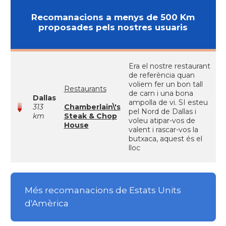
Recomanacions a menys de 500 Km
proposades pels nostres usuaris
Era el nostre restaurant
de referència quan
voliem fer un bon tall
Restaurants
de carn i una bona
Dallas
ampolla de vi. SI esteu
313
Chamberlain\'s
pel Nord de Dallas i
km
Steak & Chop
voleu atipar-vos de
House
valent i rascar-vos la
butxaca, aquest és el
lloc
Més recomanacions de Estats Units
d'Amèrica