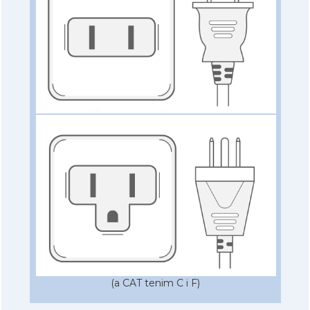
(a CAT tenim C i F)