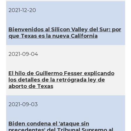
CAMON
Catalans a PHOENIX
2021-12-20
CAMON
Catalans a Portland (OR)
Bienvenidos al Silicon Valley del Sur: por
que Texas es la nueva California
CAMON
Catalans a PROVIDENCE
2021-09-04
CAMON
Catalans a RENO
CAMON
Catalans a SAINT LOUIS
El hilo de Guillermo Fesser explicando
los detalles de la retrógrada ley de
aborto de Texas
CAMON
Catalans a San Antonio - Texas
2021-09-03
CAMON
Catalans a San Diego
CAMON
Catalans a SAN FRANCISCO
Biden condena el 'ataque sin
precedentes' del Tribunal Supremo al