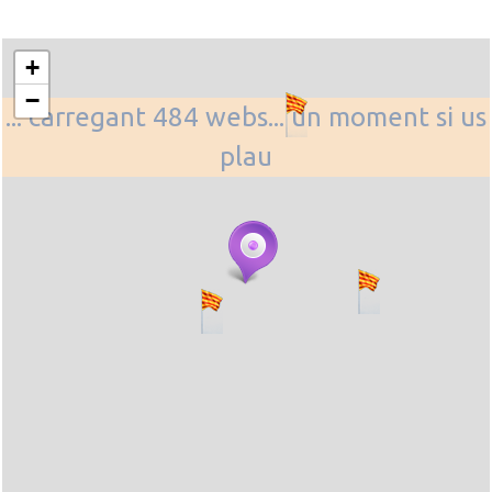
+
−
... carregant 484 webs... un moment si us
plau