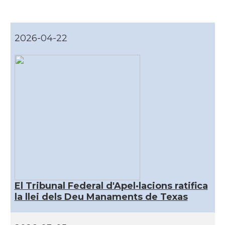
CAMON
Catalans a DALLAS
CAMON
Catalans a DAVIS
2026-04-22
CAMON
Catalans a DETROIT
CAMON
Catalans a DURHAM, NC
CAMON
Catalans a Hawaii
CAMON
Catalans a Houston - Texas
CAMON
Catalans a INDIANA
El Tribunal Federal d'Apel·lacions ratifica
la llei dels Deu Manaments de Texas
CAMON
Catalans a IOWA