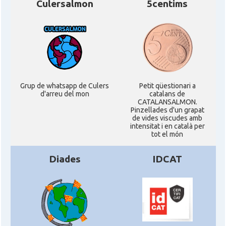
Culersalmon
5centims
Grup de whatsapp de Culers
Petit qüestionari a
d'arreu del mon
catalans de
CATALANSALMON.
Pinzellades d'un grapat
de vides viscudes amb
intensitat i en català per
tot el món
Diades
IDCAT