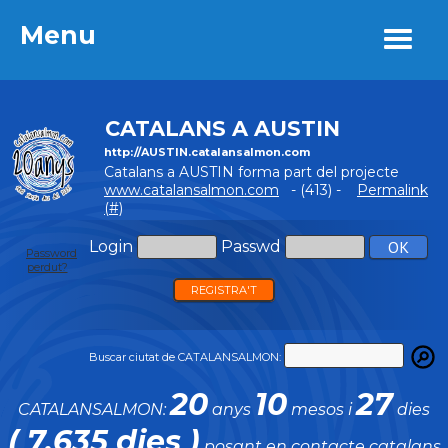
Menu
Menu
CATALANS A AUSTIN
http://AUSTIN.catalansalmon.com
Catalans a AUSTIN forma part del projecte
www.catalansalmon.com
- (413) -
Permalink
(#)
Login
Passwd
Password
perdut?
REGISTRA'T
Buscar ciutat de CATALANSALMON:
20
10
27
CATALANSALMON:
anys
mesos i
dies
( 7.635 dies )
posant en contacte catalans