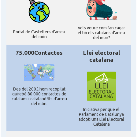
Consolat
Consolat general a New York City
Consolat
Consolat general a San Francisco
vols veure com fan cagar
Portal de Castellers d'arreu
el tió els catalans d'arreu
del món
del mon?
Consolat
Consolat general a Washington
75.000Contactes
Llei electoral
catalana
Ambaixada espanyola a Estats Units
Ambaixada
d'Amèrica
* + ambaixades i consolats
Des del 2005,hem recopilat
gairebé 80.000 contactes de
catalans i catalanòfils d'arreu
del món.
Iniciativa per que el
Parlament de Catalunya
adopti una Llei Electoral
Catalana