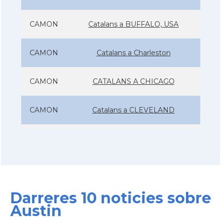
CAMON
Catalans a BUFFALO, USA
CAMON
Catalans a Charleston
CAMON
CATALANS A CHICAGO
CAMON
Catalans a CLEVELAND
CAMON
Catalans a COLORADO
CAMON
Catalans a COLUMBUS
Darreres 10 noticies sobre
CAMON
Catalans a CONNECTICUT
Austin