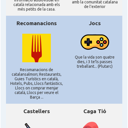
informació audiovisual en
amb la comunitat catalana
català relacionada amb els
de l'exterior
més petits de la casa.
Delegació del Govern als Estats
Delegació
Units i Canadà (New York)
Recomanacions
Jocs
Delegació del Govern als Estats
Delegació
Units i Canadà (Washington)
Consolat
Consolat general a Boston
Que la vida son quatre
dies, i 3 te'ls passes
treballant... (Plutarc)
Consolat
Consolat general a Chicago
Recomanacions de
catalansalmon; Restaurants,
Guies Turístics en català,
Hotels, Pubs, Llocs fantàstics,
Consolat
Consolat general a Houston
Llocs on comprar menjar
català, Llocs per veure el
Barça ...
Consolat
Consolat general a Los Angeles
Castellers
Caga Tió
Consolat
Consolat general a Miami