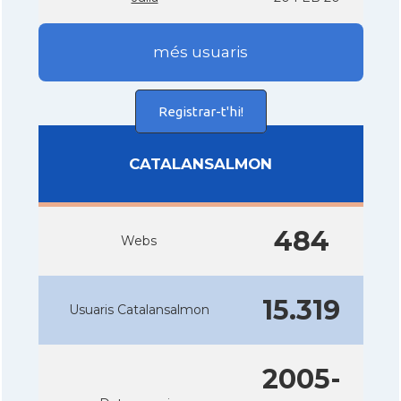
més usuaris
Registrar-t'hi!
CATALANSALMON
484
Webs
15.319
Usuaris Catalansalmon
2005-