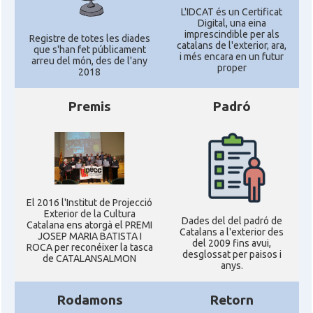
L'IDCAT és un Certificat
Digital, una eina
imprescindible per als
Registre de totes les diades
catalans de l'exterior, ara,
que s'han fet públicament
i més encara en un futur
arreu del món, des de l'any
proper
2018
Premis
Padró
El 2016 l'Institut de Projecció
Exterior de la Cultura
Dades del del padró de
Catalana ens atorgà el PREMI
Catalans a l'exterior des
JOSEP MARIA BATISTA I
del 2009 fins avui,
ROCA per reconéixer la tasca
desglossat per paisos i
de CATALANSALMON
anys.
Rodamons
Retorn