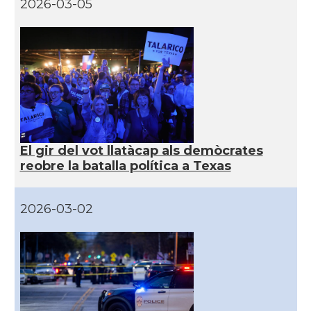
2026-03-05
CAMON
Catalans a IRVINE
CAMON
Catalans a Jacksonville
CAMON
Catalans a Kentucky
CAMON
Catalans a Las Vegas
El gir del vot llatàcap als demòcrates
reobre la batalla política a Texas
CAMON
Catalans a Los Angeles
2026-03-02
CAMON
Catalans a Maine, USA
CAMON
Catalans a MIAMI
CAMON
Catalans a MINNESOTA