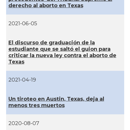
derecho al aborto en Texas
CAMON
Catalans a Sarasota, Florida, USA
2021-06-05
CAMON
Catalans a SEATTLE
El discurso de graduación de la
Catalans a Silicon Valley (San Jose),
CAMON
California, USA
estudiante que se saltó el guion para
criticar la nueva ley contra el aborto de
Texas
CAMON
Catalans a TAMPA
2021-04-19
CAMON
Catalans a TENNESSEE
CAMON
Catalans a UTAH
Un tiroteo en Austin, Texas, deja al
menos tres muertos
CAMON
Catalans a VIRGINIA
2020-08-07