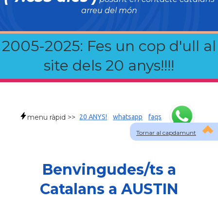
arreu del món
2005-2025: Fes un cop d'ull al
site dels 20 anys!!!!
menu ràpid >>
20 ANYS!
whatsapp
faqs
Tornar al capdamunt
Benvingudes/ts a
Catalans a AUSTIN