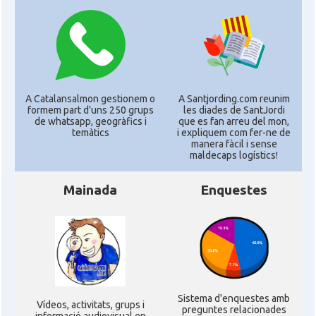
Casal
Catalan Institute of America
Casal
Fundació Paulí Bellet
North American Catalan Society
Casal
(NACS)
A Catalansalmon gestionem o
A Santjording.com reunim
formem part d'uns 250 grups
les diades de SantJordi
de whatsapp, geogràfics i
que es fan arreu del mon,
temàtics
i expliquem com fer-ne de
Acció
ACCIÓ a Austin
manera fàcil i sense
maldecaps logí­stics!
Acció
Acció a New York
Mainada
Enquestes
Acció
ACCIÓ a Silicon Valley
Acció
Acció a Washington DC
Sistema d'enquestes amb
Acció
ACCIÓ Miami
Ví­deos, activitats, grups i
preguntes relacionades