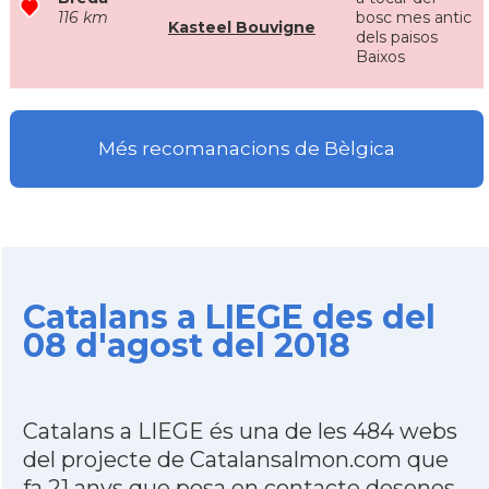
116 km
bosc mes antic
Kasteel Bouvigne
dels paisos
Baixos
Més recomanacions de Bèlgica
Catalans a LIEGE des del
08 d'agost del 2018
Catalans a LIEGE és una de les 484 webs
del projecte de Catalansalmon.com que
fa 21 anys que posa en contacte desenes