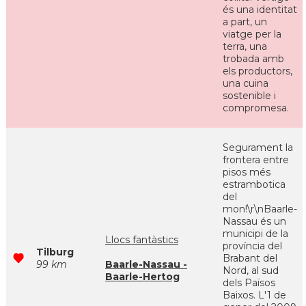
és una identitat
a part, un
viatge per la
terra, una
trobada amb
els productors,
una cuina
sostenible i
compromesa.
Segurament la
frontera entre
pisos més
estrambotica
del
mon!\r\nBaarle-
Nassau és un
municipi de la
Llocs fantàstics
província del
Tilburg
Brabant del
99 km
Baarle-Nassau -
Nord, al sud
Baarle-Hertog
dels Països
Baixos. L'1 de