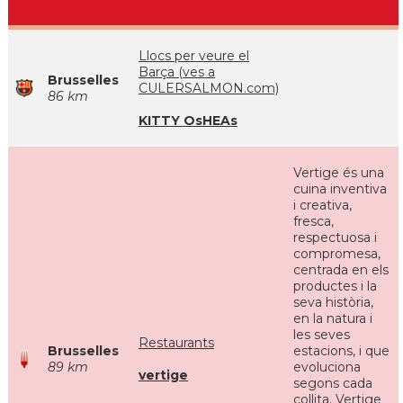
Llocs per veure el
Barça (ves a
Brusselles
CULERSALMON.com)
86 km
KITTY OsHEAs
Vertige és una
cuina inventiva
i creativa,
fresca,
respectuosa i
compromesa,
centrada en els
productes i la
seva història,
en la natura i
les seves
Restaurants
Brusselles
estacions, i que
89 km
evoluciona
vertige
segons cada
collita. Vertige