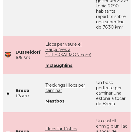
gener del 2009
tenia 6.690
habitants
repartits sobre
una superfície
de 76,30 km²
Llocs per veure el
Barça (ves a
Dusseldorf
CULERSALMON.com)
106 km
mclaughlins
Un bosc
Treckings i llocs per
perfecte per
Breda
caminar
caminar una
115 km
estona a tocar
Mastbos
de Breda
Un castell
enmig d'un llac
Llocs fantàstics
Breda
a tocar del