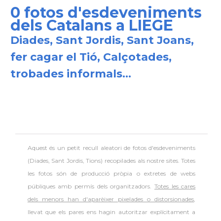
0 fotos d'esdeveniments
dels Catalans a LIEGE
Diades, Sant Jordis, Sant Joans,
fer cagar el Tió, Calçotades,
trobades informals...
Aquest és un petit recull aleatori de
fotos d'esdeveniments
(Diades, Sant Jordis, Tions) recopilades als nostre sites. Totes
les fotos són de producció pròpia o extretes de webs
públiques amb permís dels organitzadors.
Totes les cares
dels menors han d'aparèixer pixelades o distorsionades
,
llevat que els pares ens hagin autoritzar explícitament a