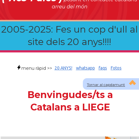
arreu del món
2005-2025: Fes un cop d'ull al
site dels 20 anys!!!!
menu ràpid >>
20 ANYS!
whatsapp
faqs
Fotos
Tornar al capdamunt
Benvingudes/ts a
Catalans a LIEGE