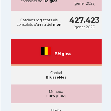
consolats de
Bèlgica
(gener 2026)
427.423
Catalans registrats als
consolats d'arreu del
mon
(gener 2026)
Bèlgica
Capital
Brussel·les
Moneda
Euro
(
EUR
)
Prefix