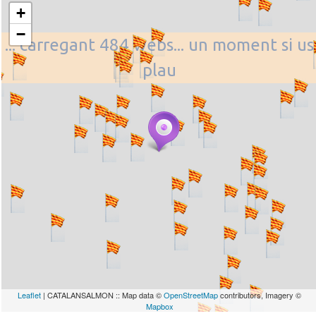
+
−
... carregant 484 webs... un moment si us
plau
Leaflet
| CATALANSALMON :: Map data ©
OpenStreetMap
contributors, Imagery ©
Mapbox