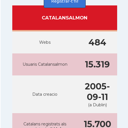
Registrar-t'hi!
CATALANSALMON
484
Webs
15.319
Usuaris Catalansalmon
2005-
Data creacio
09-11
(a Dublin)
15.700
Catalans registrats als