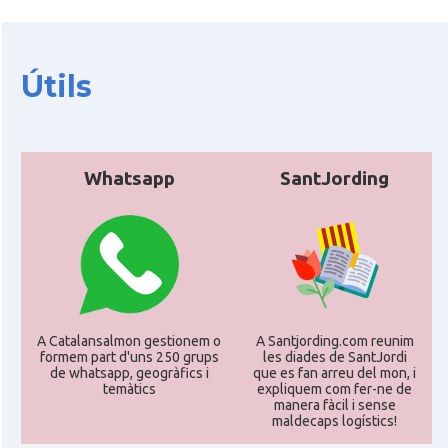
Útils
Whatsapp
SantJording
A Catalansalmon gestionem o
A Santjording.com reunim
formem part d'uns 250 grups
les diades de SantJordi
de whatsapp, geogràfics i
que es fan arreu del mon, i
temàtics
expliquem com fer-ne de
manera fàcil i sense
maldecaps logí­stics!