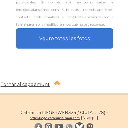
publicar-les. Si no és així fes-nos-ho saber a
info@catalansalmon.com. Si hi surts i no vols aparèixer,
contacta amb nosaltres a info@catalansalmon.com i
l'eliminarem o la modificarem perquè no se't reconegui.
Veure totes les fotos
.
Tornar al capdemunt
Catalans a LIEGE (WEB:434 / CIUTAT: 178) -
[Nseg: 1]
http://liege.catalansalmon.com