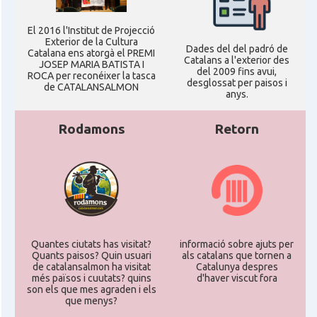
El 2016 l'Institut de Projecció
Exterior de la Cultura
Dades del del padró de
Catalana ens atorgà el PREMI
Catalans a l'exterior des
JOSEP MARIA BATISTA I
del 2009 fins avui,
ROCA per reconéixer la tasca
desglossat per paisos i
de CATALANSALMON
anys.
Rodamons
Retorn
Quantes ciutats has visitat?
informació sobre ajuts per
Quants paisos? Quin usuari
als catalans que tornen a
de catalansalmon ha visitat
Catalunya despres
més països i cuutats? quins
d'haver viscut fora
son els que mes agraden i els
que menys?