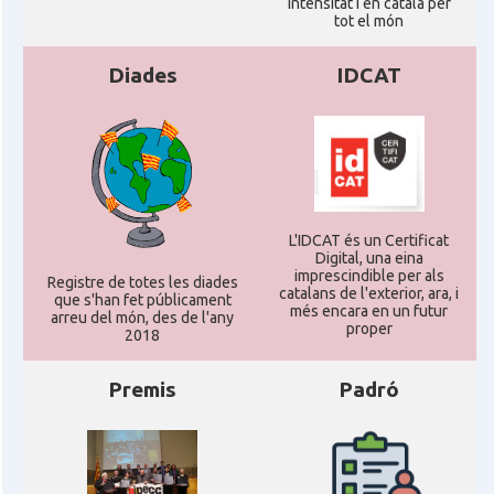
intensitat i en català per
tot el món
Diades
IDCAT
L'IDCAT és un Certificat
Digital, una eina
imprescindible per als
Registre de totes les diades
catalans de l'exterior, ara, i
que s'han fet públicament
més encara en un futur
arreu del món, des de l'any
proper
2018
Premis
Padró