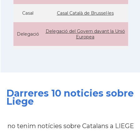
Casal
Casal Català de Brussel·les
Delegació del Govern davant la Unió
Delegació
Europea
Consolat
Consolat general a Brusselles
Ambaixada
Ambaixada espanyola a Bèlgica
* + ambaixades i consolats
Darreres 10 noticies sobre
Liege
no tenim notícies sobre Catalans a LIEGE