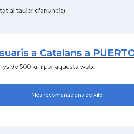
at al tauler d'anuncis)
suaris a Catalans a PUERTO
nys de 500 km per aquesta web.
Més recomanacions de Xile