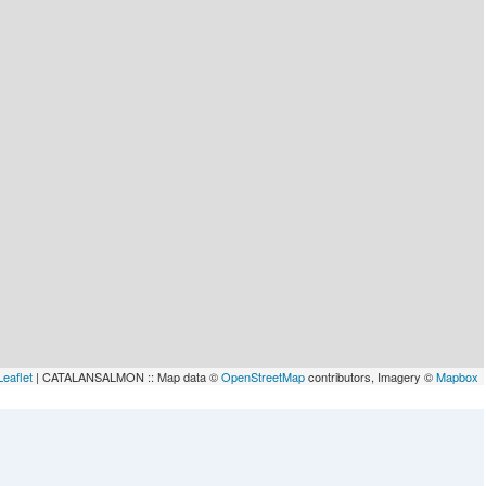
Leaflet
| CATALANSALMON :: Map data ©
OpenStreetMap
contributors, Imagery ©
Mapbox