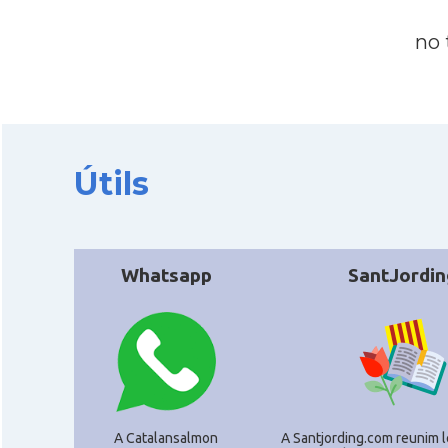
no 
Útils
Whatsapp
SantJordin
A Catalansalmon
A Santjording.com reunim l