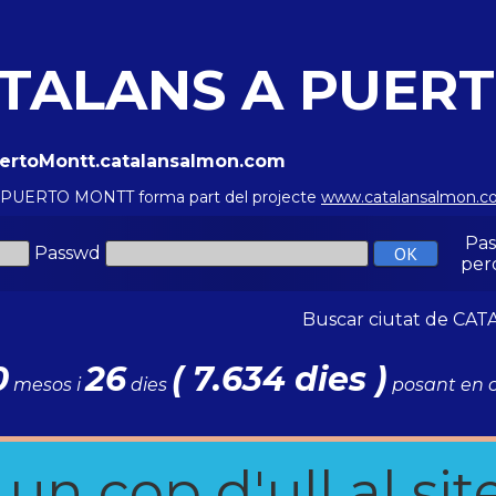
TALANS A PUER
uertoMontt.catalansalmon.com
a PUERTO MONTT forma part del projecte
www.catalansalmon.
Pa
Passwd
per
Buscar ciutat de C
0
26
( 7.634 dies )
mesos i
dies
posant en c
n cop d'ull al site