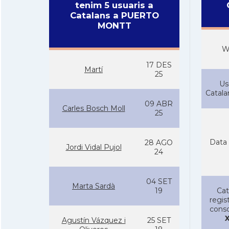
tenim 5 usuaris a
Catalans a PUERTO
MONTT
W
17 DES
Martí
25
Us
Catal
09 ABR
Carles Bosch Moll
25
Data 
28 AGO
Jordi Vidal Pujol
24
04 SET
Marta Sardà
19
Cat
regist
conso
X
Agustí­n Vázquez i
25 SET