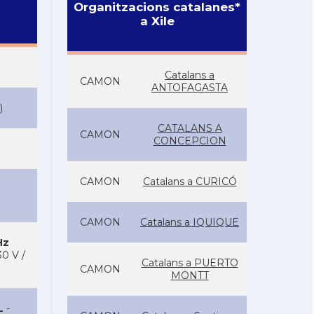
Organitzacions catalanes*
a Xile
Catalans a
CAMON
ANTOFAGASTA
)
CATALANS A
CAMON
CONCEPCION
CAMON
Catalans a CURICÓ
CAMON
Catalans a IQUIQUE
Hz
0 V /
Catalans a PUERTO
CAMON
MONTT
L
-