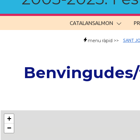
CATALANSALMON
P
menu ràpid >>
SANT JO
Benvingudes/
+
−
..