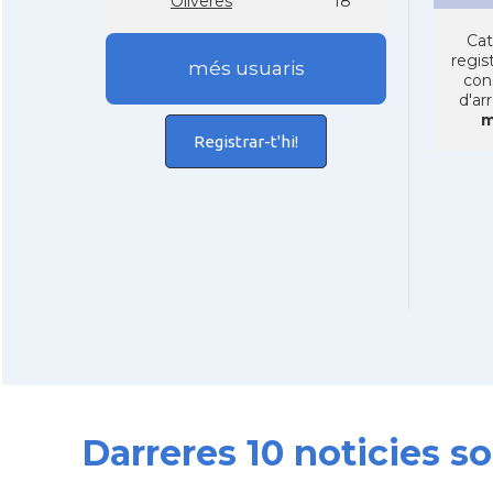
Oliveres
18
Cat
regist
més usuaris
con
d'ar
m
Registrar-t'hi!
Darreres 10 noticies s