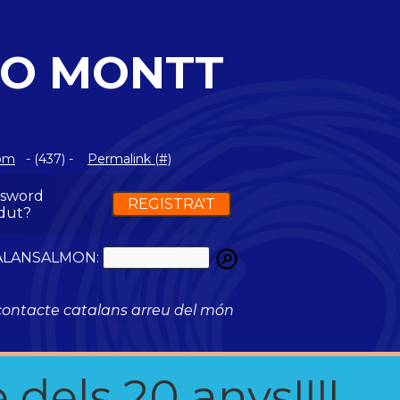
TO MONTT
com
- (437) -
Permalink (#)
ssword
REGISTRA'T
dut?
ATALANSALMON:
ontacte catalans arreu del món
 dels 20 anys!!!!