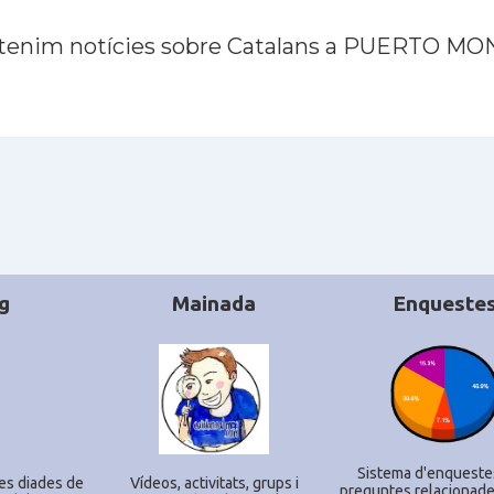
tenim notícies sobre Catalans a PUERTO M
g
Mainada
Enqueste
Sistema d'enqueste
es diades de
Ví­deos, activitats, grups i
preguntes relacionade