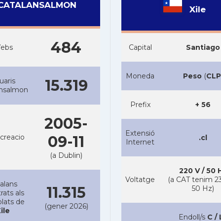
CATALANSALMON
Xile
484
ebs
Capital
Santiago
Moneda
Peso
(
CLP
uaris
15.319
ansalmon
Prefix
+ 56
2005-
Extensió
creacio
09-11
.cl
Internet
(a Dublin)
220 V / 50 
Voltatge
(a CAT tenim 23
alans
11.315
50 Hz)
rats als
lats de
(gener 2026)
ile
Endoll/s
C / 