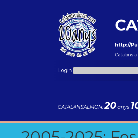
CA
http://P
Catalans 
Login
20
1
CATALANSALMON:
anys
2005-2025: Fes u