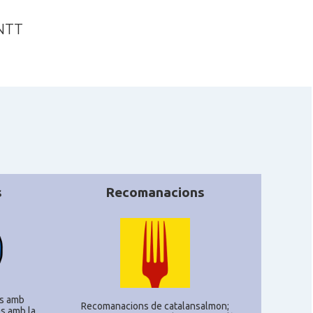
ONTT
s
Recomanacions
s amb
Recomanacions de catalansalmon;
s amb la