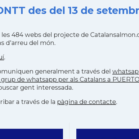
NTT des del 13 de setembr
es 484 webs del projecte de Catalansalmon.c
s d'arreu del món.
uí
.
 comuniquen generalment a través del
whatsap
p grup de whatsapp per als Catalans a PUER
buscar gent interessada.
ribar a través de la
pàgina de contacte
.