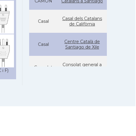
CAMON
Catalans a Santiago
Casal dels Catalans
Casal
de Califòrnia
Centre Català de
Casal
Santiago de Xile
Consolat general a
Consolat
Santiago de Chile
 i F)
Ambaixada
Ambaixada
espanyola a Xile
* + ambaixades i consolats