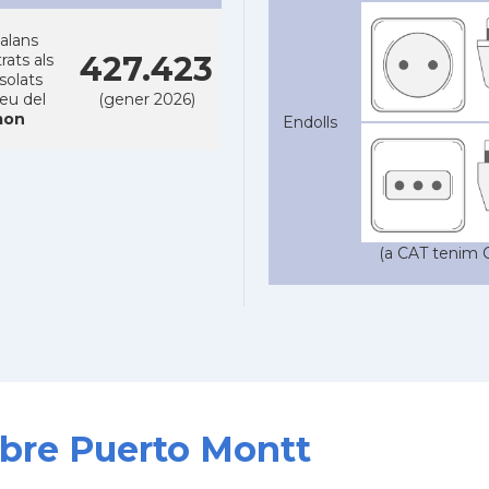
alans
427.423
rats als
solats
reu del
(gener 2026)
on
Endolls
(a CAT tenim C
obre Puerto Montt