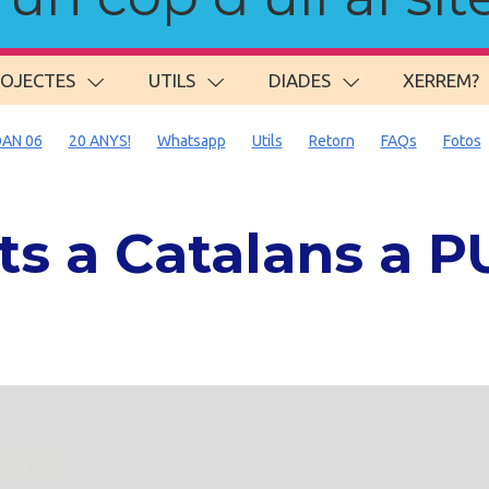
ROJECTES
UTILS
DIADES
XERREM?
AN 06
20 ANYS!
Whatsapp
Utils
Retorn
FAQs
Fotos
ts a Catalans a
. carregant 484 webs... un moment si us p