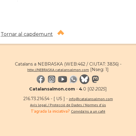
Tornar al capdemunt
Catalans a NEBRASKA (WEB:462 / CIUTAT: 3836) -
[Nseg: 1]
http://NEBRASKA.catalansalmon.com
Catalansalmon.com
-
4
.0 [
02·2025
]
216.73.216.54 - [ US ] -
info@catalansalmon.com
Avís legal / Protecció de Dades / Normes d'ús
T'agrada la iniciativa?
Convida'ns a un café