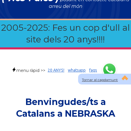
arreu del món
2005-2025: Fes un cop d'ull al
site dels 20 anys!!!!
menu ràpid >>
20 ANYS!
whatsapp
faqs
Tornar al capdamunt
Benvingudes/ts a
Catalans a NEBRASKA