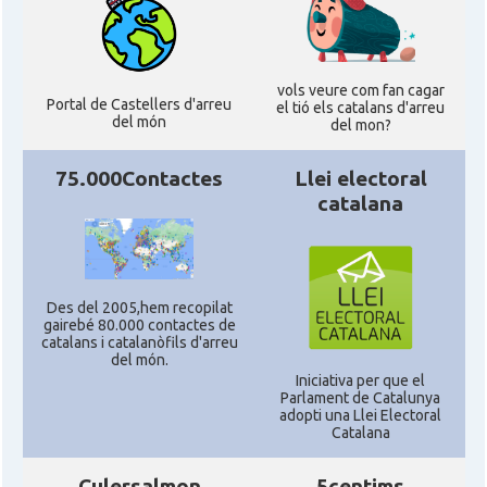
CAMON
Catalans a SAN FRANCISCO
vols veure com fan cagar
CAMON
Catalans a Sarasota, Florida, USA
Portal de Castellers d'arreu
el tió els catalans d'arreu
del món
del mon?
CAMON
Catalans a SEATTLE
75.000Contactes
Llei electoral
catalana
Catalans a Silicon Valley (San Jose),
CAMON
California, USA
Des del 2005,hem recopilat
CAMON
Catalans a TAMPA
gairebé 80.000 contactes de
catalans i catalanòfils d'arreu
del món.
CAMON
Catalans a TENNESSEE
Iniciativa per que el
Parlament de Catalunya
adopti una Llei Electoral
Catalana
CAMON
Catalans a UTAH
Culersalmon
5centims