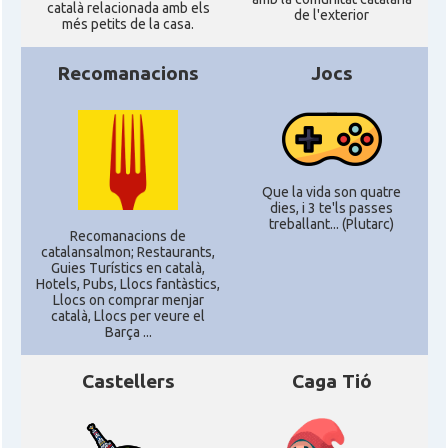
Catalans a Philadelphia,
català relacionada amb els
CAMON
de l'exterior
Pennsylvania, USA
més petits de la casa.
Recomanacions
Jocs
CAMON
Catalans a PHOENIX
CAMON
Catalans a Portland (OR)
Que la vida son quatre
CAMON
Catalans a PROVIDENCE
dies, i 3 te'ls passes
treballant... (Plutarc)
Recomanacions de
CAMON
Catalans a RENO
catalansalmon; Restaurants,
Guies Turístics en català,
Hotels, Pubs, Llocs fantàstics,
Llocs on comprar menjar
CAMON
Catalans a SAINT LOUIS
català, Llocs per veure el
Barça ...
CAMON
Catalans a San Antonio - Texas
Castellers
Caga Tió
CAMON
Catalans a San Diego