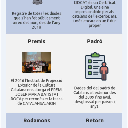
Califòrnia
L'IDCAT és un Certificat
Digital, una eina
imprescindible per als
Registre de totes les diades
catalans de l'exterior, ara,
que s'han fet públicament
Casal
Catalan Institute of America
i més encara en un futur
arreu del món, des de l'any
proper
2018
Casal
Fundació Paulí Bellet
Premis
Padró
North American Catalan Society
Casal
(NACS)
Acció
ACCIÓ a Austin
El 2016 l'Institut de Projecció
Exterior de la Cultura
Dades del del padró de
Acció
Acció a New York
Catalana ens atorgà el PREMI
Catalans a l'exterior des
JOSEP MARIA BATISTA I
del 2009 fins avui,
ROCA per reconéixer la tasca
desglossat per paisos i
de CATALANSALMON
Acció
ACCIÓ a Silicon Valley
anys.
Rodamons
Retorn
Acció
Acció a Washington DC