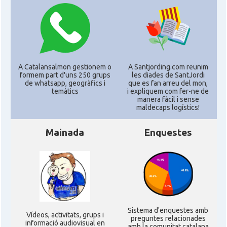
CAMON
Catalans a MINNESOTA
CAMON
Catalans a NEBRASKA
A Catalansalmon gestionem o
A Santjording.com reunim
formem part d'uns 250 grups
les diades de SantJordi
CAMON
Catalans a NEW MEXICO
de whatsapp, geogràfics i
que es fan arreu del mon,
temàtics
i expliquem com fer-ne de
manera fàcil i sense
maldecaps logí­stics!
CAMON
Catalans a New Orleans
Mainada
Enquestes
CAMON
CATALANS A NEW YORK
CAMON
Catalans a OKLAHOMA
CAMON
Catalans a ORLANDO
Sistema d'enquestes amb
Ví­deos, activitats, grups i
preguntes relacionades
informació audiovisual en
amb la comunitat catalana