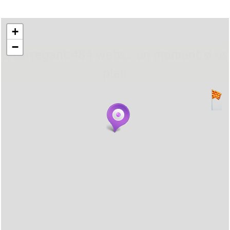
+
−
... carregant 484 webs... un moment si us
plau