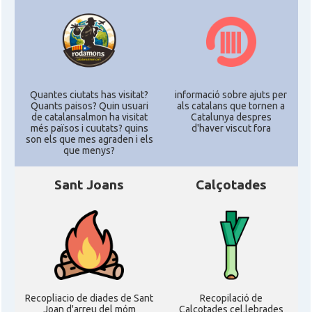
Acció
ACCIÓ Miami
Delegació del Govern als Estats
Delegació
Units i Canadà (New York)
Quantes ciutats has visitat?
informació sobre ajuts per
Quants paisos? Quin usuari
als catalans que tornen a
de catalansalmon ha visitat
Catalunya despres
Delegació del Govern als Estats
Delegació
més països i cuutats? quins
d'haver viscut fora
Units i Canadà (Washington)
son els que mes agraden i els
que menys?
Consolat
Consolat general a Boston
Sant Joans
Calçotades
Consolat
Consolat general a Chicago
Consolat
Consolat general a Houston
Consolat
Consolat general a Los Angeles
Recopliacio de diades de Sant
Recopilació de
Joan d'arreu del móm
Calçotades cel.lebrades