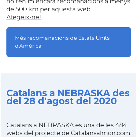
no tenim encara recomanacions a menys
de 500 km per aquesta web.
Afegeix-ne!
Més recomanacions de Estats Units
d'Amèrica
Catalans a NEBRASKA des
del 28 d'agost del 2020
Catalans a NEBRASKA és una de les 484
webs del projecte de Catalansalmon.com