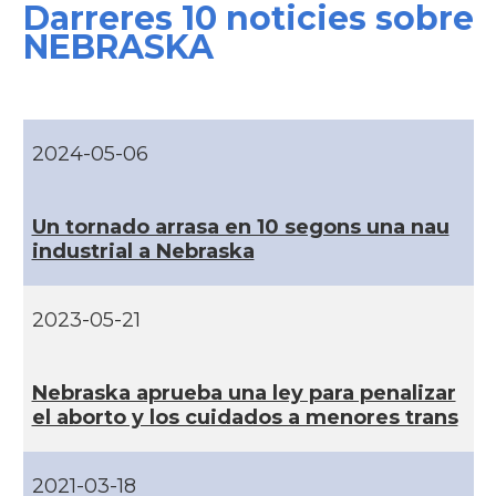
Darreres 10 noticies sobre
CAMON
Catalans a CONNECTICUT
NEBRASKA
CAMON
Catalans a DALLAS
CAMON
Catalans a DAVIS
2024-05-06
CAMON
Catalans a DETROIT
Un tornado arrasa en 10 segons una nau
industrial a Nebraska
CAMON
Catalans a DURHAM, NC
2023-05-21
CAMON
Catalans a Hawaii
Nebraska aprueba una ley para penalizar
CAMON
Catalans a Houston - Texas
el aborto y los cuidados a menores trans
CAMON
Catalans a INDIANA
2021-03-18