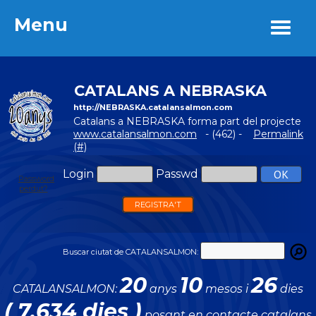
Menu
Menu
CATALANS A NEBRASKA
http://NEBRASKA.catalansalmon.com
Catalans a NEBRASKA forma part del projecte
www.catalansalmon.com
- (462) -
Permalink
(#)
Login
Passwd
Password
perdut?
REGISTRA'T
Buscar ciutat de CATALANSALMON:
20
10
26
CATALANSALMON:
anys
mesos i
dies
( 7.634 dies )
posant en contacte catalans