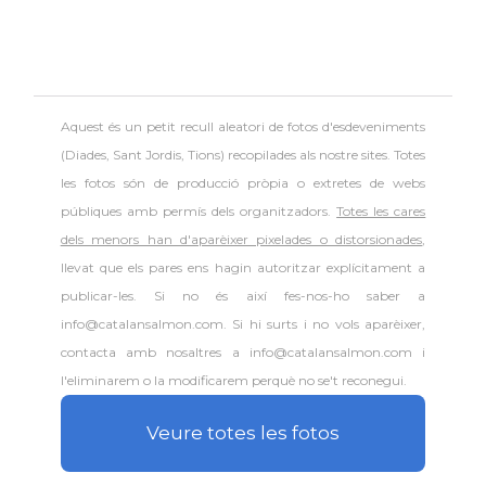
Aquest és un petit recull aleatori de
fotos d'esdeveniments
(Diades, Sant Jordis, Tions) recopilades als nostre sites. Totes
les fotos són de producció pròpia o extretes de webs
públiques amb permís dels organitzadors.
Totes les cares
dels menors han d'aparèixer pixelades o distorsionades
,
llevat que els pares ens hagin autoritzar explícitament a
publicar-les. Si no és així fes-nos-ho saber a
info@catalansalmon.com. Si hi surts i no vols aparèixer,
contacta amb nosaltres a info@catalansalmon.com i
l'eliminarem o la modificarem perquè no se't reconegui.
Veure totes les fotos
.