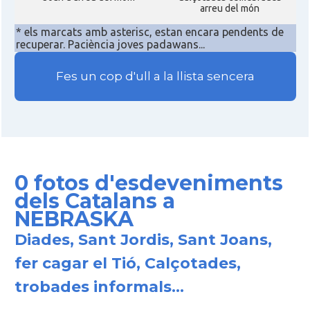
arreu del món
Consolat
Consolat general a Miami
* els marcats amb asterisc, estan encara pendents de
recuperar. Paciència joves padawans...
Consolat
Consolat general a New York City
Fes un cop d'ull a la llista sencera
Consolat
Consolat general a San Francisco
Consolat
Consolat general a Washington
0 fotos d'esdeveniments
Ambaixada espanyola a Estats Units
Ambaixada
dels Catalans a
d'Amèrica
NEBRASKA
* + ambaixades i consolats
Diades, Sant Jordis, Sant Joans,
fer cagar el Tió, Calçotades,
trobades informals...