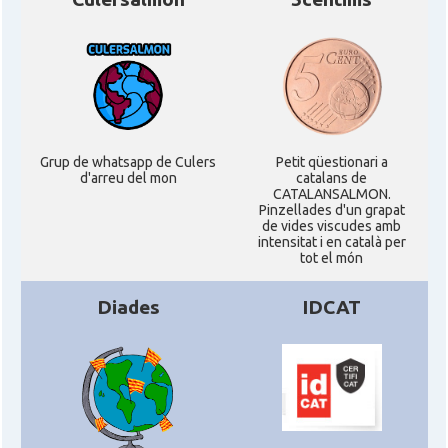
CAMON
Catalans a VIRGINIA
CAMON
Catalans a WASHINGTON DC
CAMON
Catalans a WISCONSIN
Grup de whatsapp de Culers
Petit qüestionari a
d'arreu del mon
catalans de
CAMON
Catalans a WYOMING
CATALANSALMON.
Pinzellades d'un grapat
de vides viscudes amb
intensitat i en català per
American Institute for Catalan
Casal
tot el món
Studies (AICS)
Diades
IDCAT
Casal
Casal Català de Minnesota
Casal
Casal Català del Nord de Califòrnia
Casal dels Països Catalans a
Casal