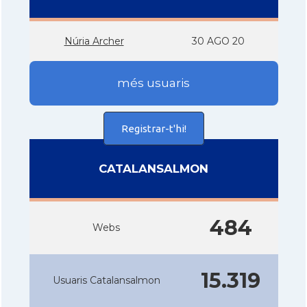
Núria Archer
30 AGO 20
més usuaris
Registrar-t'hi!
CATALANSALMON
484
Webs
15.319
Usuaris Catalansalmon