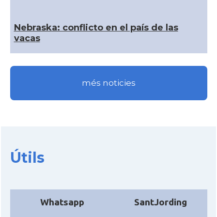
CAMON
Catalans a IOWA
Nebraska: conflicto en el paí­s de las
vacas
CAMON
Catalans a IRVINE
CAMON
Catalans a Jacksonville
més noticies
CAMON
Catalans a Kentucky
CAMON
Catalans a Las Vegas
Útils
CAMON
Catalans a Los Angeles
CAMON
Catalans a Maine, USA
Whatsapp
SantJording
CAMON
Catalans a MIAMI